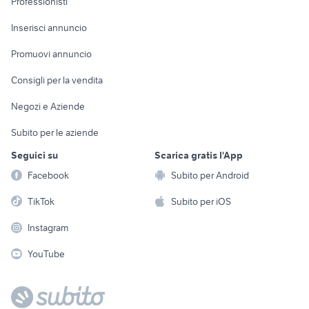
Professionisti
Arredamento e
Console e
Accessori per
Casalinghi
Inserisci annuncio
Videogiochi
animali
Elettrodomestici
Promuovi annuncio
Audio/Video
Musica e Film
Giardino e Fai da te
Consigli per la vendita
Fotografia
Libri e Riviste
Abbigliamento e
Negozi e Aziende
Telefonia
Strumenti Musicali
Accessori
Subito per le aziende
Sports
Tutto per i bambini
Seguici su
Scarica gratis l'App
Biciclette
Facebook
Subito per Android
Collezionismo
TikTok
Subito per iOS
Instagram
YouTube