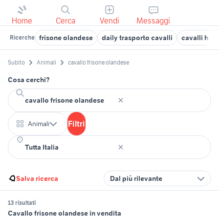
Home
Cerca
Vendi
Messaggi
frisone olandese
daily trasporto cavalli
cavalli hafl
Ricerche
Subito
Animali
cavallo frisone olandese
Cosa cerchi?
Filtri
Animali
Salva ricerca
Dal più rilevante
13 risultati
Cavallo frisone olandese in vendita