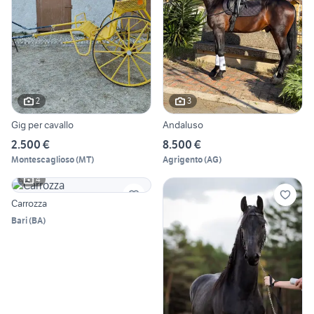
2
3
Gig per cavallo
Andaluso
2.500 €
8.500 €
Montescaglioso
(
MT
)
Agrigento
(
AG
)
4
Carrozza
Bari
(
BA
)