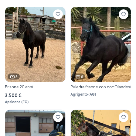
3
6
Frisone 20 anni
Puledra frisone con doc.Olandesi
Agrigento
(
AG
)
3.500 €
Apricena
(
FG
)