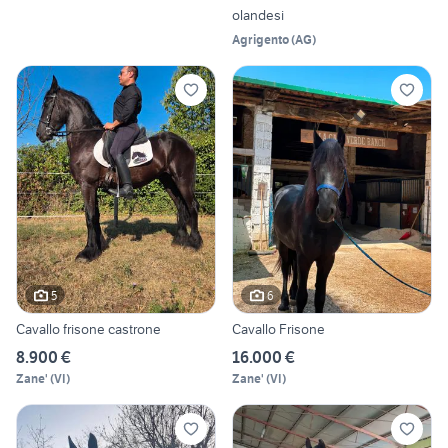
olandesi
Agrigento
(
AG
)
5
6
Cavallo frisone castrone
Cavallo Frisone
8.900 €
16.000 €
Zane'
(
VI
)
Zane'
(
VI
)