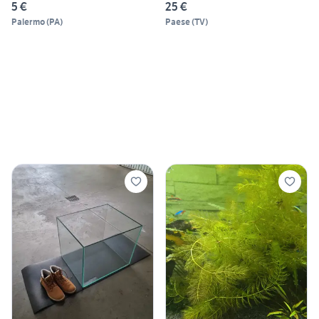
5 €
25 €
Palermo
(
PA
)
Paese
(
TV
)