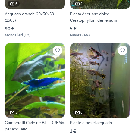
6
2
Acquario grande 60x50x50
Pianta Acquario dolce
(150L)
Ceratophyllum demersum
90 €
5 €
Moncalieri
(
TO
)
Favara
(
AG
)
3
6
Gamberetti Caridine BLU DREAM
Piante e pesci acquario
per acquario
1 €