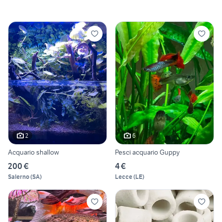
2
6
Acquario shallow
Pesci acquario Guppy
200 €
4 €
Salerno
(
SA
)
Lecce
(
LE
)