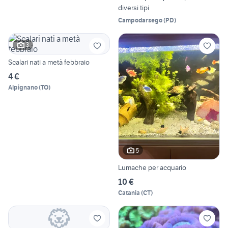
diversi tipi
Campodarsego
(
PD
)
3
Scalari nati a metà febbraio
4 €
Alpignano
(
TO
)
5
Lumache per acquario
10 €
Catania
(
CT
)