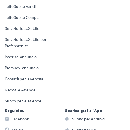
Case vacanza
TuttoSubito Vendi
Uffici e Locali
TuttoSubito Compra
commerciali
Servizio TuttoSubito
elettronica
per la casa e la
sports e hobby
Servizio TuttoSubito per
persona
Informatica
Animali
Professionisti
Arredamento e
Console e
Accessori per
Casalinghi
Inserisci annuncio
Videogiochi
animali
Elettrodomestici
Promuovi annuncio
Audio/Video
Musica e Film
Giardino e Fai da te
Consigli per la vendita
Fotografia
Libri e Riviste
Abbigliamento e
Negozi e Aziende
Telefonia
Strumenti Musicali
Accessori
Subito per le aziende
Sports
Tutto per i bambini
Seguici su
Scarica gratis l'App
Biciclette
Facebook
Subito per Android
Collezionismo
TikTok
Subito per iOS