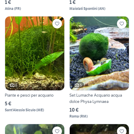
1 €
1 €
Atina
(
FR
)
Maiolati Spontini
(
AN
)
6
5
Piante e pesci per acquario
Set Lumache Acquario acqua
dolce Physa Lymnaea
5 €
10 €
Sant'Alessio Siculo
(
ME
)
Roma
(
RM
)