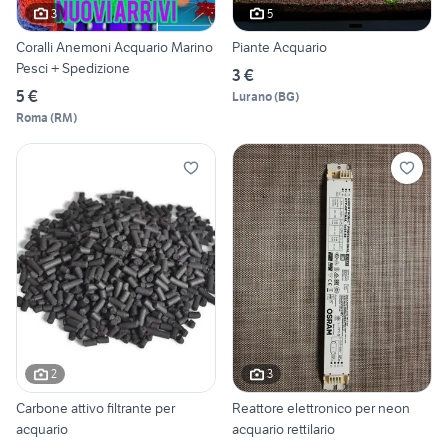
3
5
Coralli Anemoni Acquario Marino
Piante Acquario
Pesci + Spedizione
3 €
5 €
Lurano
(
BG
)
Roma
(
RM
)
2
3
Carbone attivo filtrante per
Reattore elettronico per neon
acquario
acquario rettilario