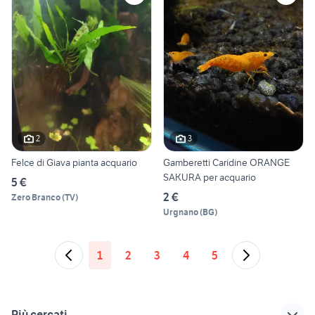
2
3
Felce di Giava pianta acquario
Gamberetti Caridine ORANGE
SAKURA per acquario
5 €
2 €
Zero Branco
(
TV
)
Urgnano
(
BG
)
1
2
3
4
5
Più cercati