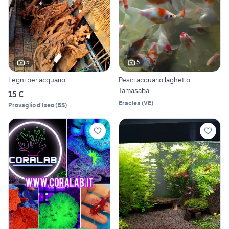
5
5
Legni per acquario
Pesci acquario laghetto
Tamasaba
15 €
Eraclea
(
VE
)
Provaglio d'Iseo
(
BS
)