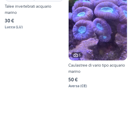
Talee invertebrati acquario
marino
30 €
Lucca
(
LU
)
6
Caulastree di vario tipo acquario
marino
50 €
Aversa
(
CE
)