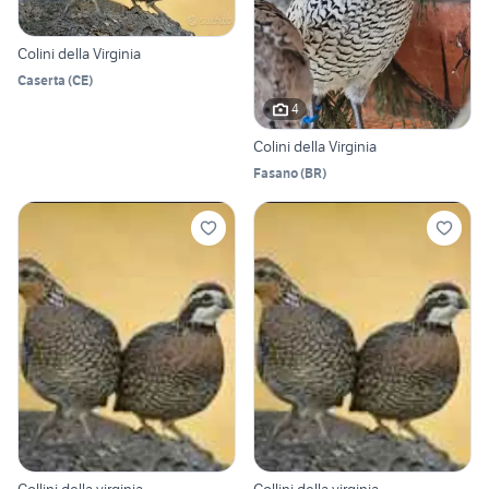
Colini della Virginia
Caserta
(
CE
)
4
Colini della Virginia
Fasano
(
BR
)