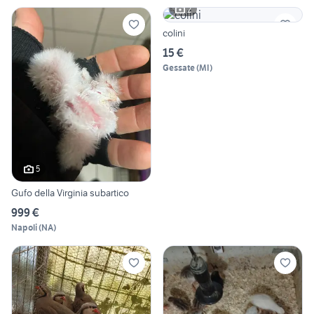
2
colini
15 €
Gessate
(
MI
)
5
Gufo della Virginia subartico
999 €
Napoli
(
NA
)