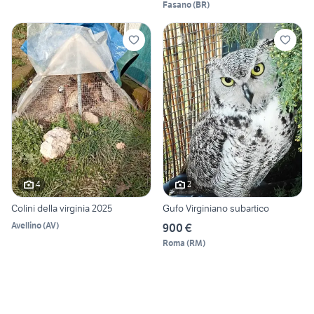
Fasano
(
BR
)
4
2
Colini della virginia 2025
Gufo Virginiano subartico
Avellino
(
AV
)
900 €
Roma
(
RM
)