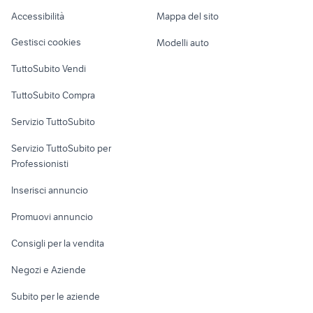
Caravan e Camper
Accessibilità
Mappa del sito
Loft, mansarde e
Veicoli commerciali
altro
Gestisci cookies
Modelli auto
Case vacanza
TuttoSubito Vendi
Uffici e Locali
TuttoSubito Compra
commerciali
Servizio TuttoSubito
elettronica
per la casa e la
sports e hobby
Servizio TuttoSubito per
persona
Informatica
Animali
Professionisti
Arredamento e
Console e
Accessori per
Casalinghi
Inserisci annuncio
Videogiochi
animali
Elettrodomestici
Promuovi annuncio
Audio/Video
Musica e Film
Giardino e Fai da te
Consigli per la vendita
Fotografia
Libri e Riviste
Abbigliamento e
Negozi e Aziende
Telefonia
Strumenti Musicali
Accessori
Subito per le aziende
Sports
Tutto per i bambini