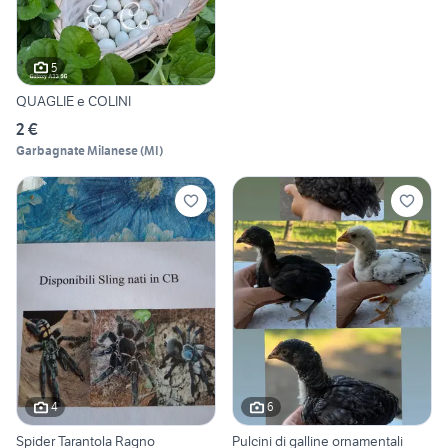
5
QUAGLIE e COLINI
2 €
Garbagnate Milanese
(
MI
)
4
6
Spider Tarantola Ragno
Pulcini di galline ornamentali