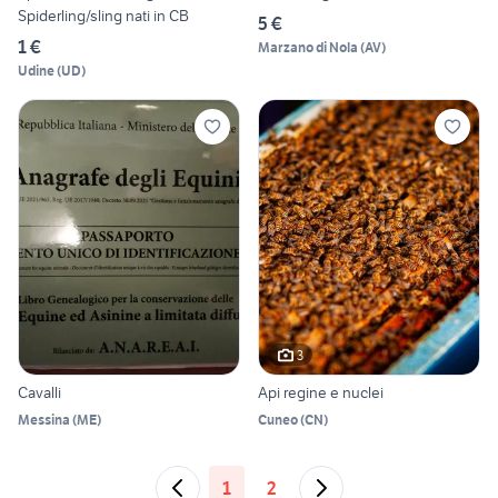
Spiderling/sling nati in CB
5 €
1 €
Marzano di Nola
(
AV
)
Udine
(
UD
)
3
Cavalli
Api regine e nuclei
Messina
(
ME
)
Cuneo
(
CN
)
1
2