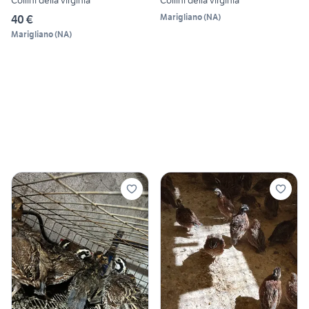
Collini della virginia
Collini della virginia
Marigliano
(
NA
)
40 €
Marigliano
(
NA
)