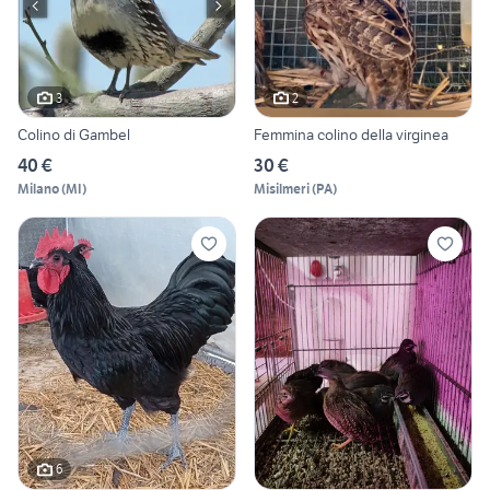
3
2
Colino di Gambel
Femmina colino della virginea
40 €
30 €
Milano
(
MI
)
Misilmeri
(
PA
)
6