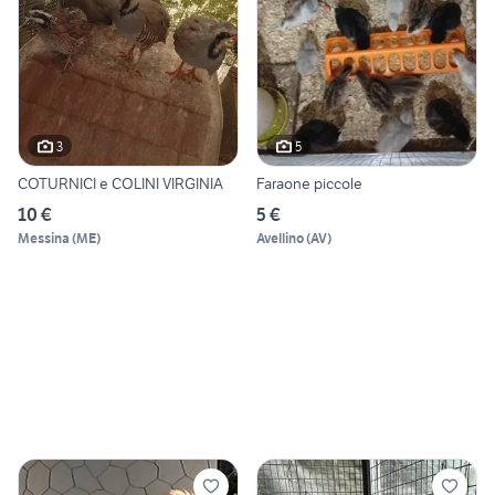
3
5
COTURNICI e COLINI VIRGINIA
Faraone piccole
10 €
5 €
Messina
(
ME
)
Avellino
(
AV
)