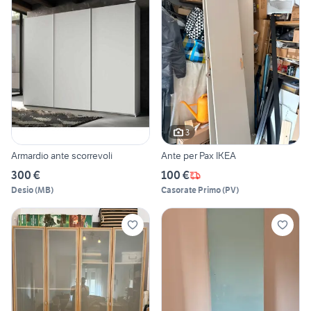
3
Armardio ante scorrevoli
Ante per Pax IKEA
300 €
100 €
Desio
(
MB
)
Casorate Primo
(
PV
)