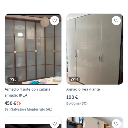
6
4
Armadio 4 ante con cabina
Armadio Ikea 4 ante
armadio IKEA
100 €
450 €
Bologna
(
BO
)
San Salvatore Monferrato
(
AL
)