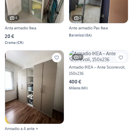
4
2
Anta armadio Ikea
Ante armadio Pax Ikea
Baronissi
(
SA
)
20 €
Crema
(
CR
)
5
Armadio IKEA – Ante Scorrevoli,
150x236
400 €
Milano
(
MI
)
Armadio a 4 ante +