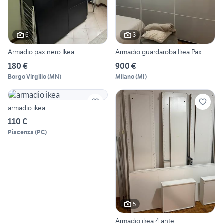
6
3
Armadio pax nero Ikea
Armadio guardaroba Ikea Pax
180 €
900 €
Borgo Virgilio
(
MN
)
Milano
(
MI
)
armadio ikea
110 €
Piacenza
(
PC
)
5
Armadio ikea 4 ante