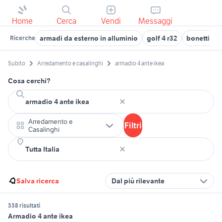
Home
Cerca
Vendi
Messaggi
armadi da esterno in alluminio
golf 4 r32
bonetti us
Ricerche
Subito
Arredamento e casalinghi
armadio 4 ante ikea
Cosa cerchi?
Arredamento e
Filtri
Casalinghi
Salva ricerca
Dal più rilevante
338 risultati
Armadio 4 ante ikea