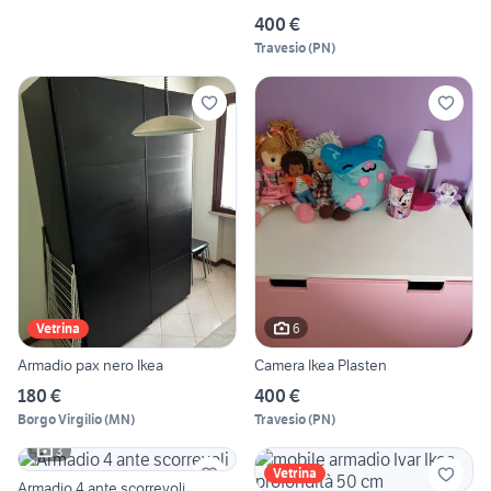
400 €
Travesio
(
PN
)
6
Vetrina
Armadio pax nero Ikea
Camera Ikea Plasten
180 €
400 €
Borgo Virgilio
(
MN
)
Travesio
(
PN
)
3
Vetrina
Armadio 4 ante scorrevoli