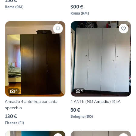
150 €
300 €
Roma
(
RM
)
Roma
(
RM
)
6
5
Armadio 4 ante ikea con anta
4 ANTE (NO Armadio) IKEA
specchio
60 €
130 €
Bologna
(
BO
)
Firenze
(
FI
)