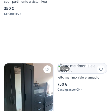
scompartimento a vista |Ikea
350 €
Seriate
(
BG
)
4
letto matrimoniale e armadio
750 €
Casalgrasso
(
CN
)