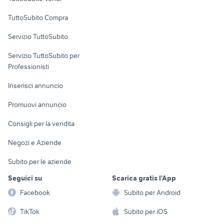
Uffici e Locali
TuttoSubito Compra
commerciali
Servizio TuttoSubito
elettronica
per la casa e la
sports e hobby
Servizio TuttoSubito per
persona
Informatica
Animali
Professionisti
Arredamento e
Console e
Accessori per
Casalinghi
Inserisci annuncio
Videogiochi
animali
Elettrodomestici
Promuovi annuncio
Audio/Video
Musica e Film
Giardino e Fai da te
Consigli per la vendita
Fotografia
Libri e Riviste
Abbigliamento e
Negozi e Aziende
Telefonia
Strumenti Musicali
Accessori
Subito per le aziende
Sports
Tutto per i bambini
Seguici su
Scarica gratis l'App
Biciclette
Facebook
Subito per Android
Collezionismo
TikTok
Subito per iOS