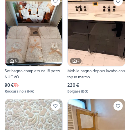
6
4
Set bagno completo da 18 pezzi
Mobile bagno doppio lavabo con
NUOVO
top in marmo
90 €
220 €
Roccarainola
(
NA
)
Bolgare
(
BG
)