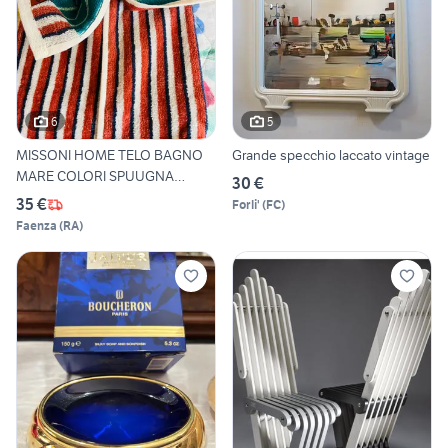
6
5
MISSONI HOME TELO BAGNO
Grande specchio laccato vintage
MARE COLORI SPUUGNA
30 €
RELAX
35 €
Forli'
(
FC
)
Faenza
(
RA
)