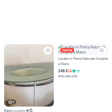
Vetrina
Lavabo in Pietra Naturale Scolpita
a Mano
248 €
Orio Litta
(
LO
)
6
Bagno Luxury 💎💍