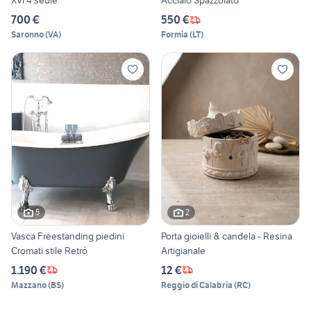
XVI 4 sedie
Acciaio Spazzolato
700 €
550 €
Saronno
(
VA
)
Formia
(
LT
)
5
2
Vasca Freestanding piedini
Porta gioielli & candela - Resina
Cromati stile Retrò
Artigianale
1.190 €
12 €
Mazzano
(
BS
)
Reggio di Calabria
(
RC
)