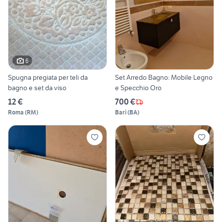
6
Spugna pregiata per teli da
Set Arredo Bagno: Mobile Legno
bagno e set da viso
e Specchio Oro
12 €
700 €
Roma
(
RM
)
Bari
(
BA
)