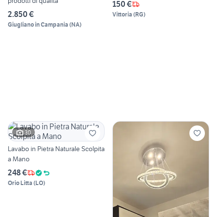
prodotti di qualita'
150 €
2.850 €
Vittoria
(
RG
)
Giugliano in Campania
(
NA
)
30
Lavabo in Pietra Naturale Scolpita
a Mano
248 €
Orio Litta
(
LO
)