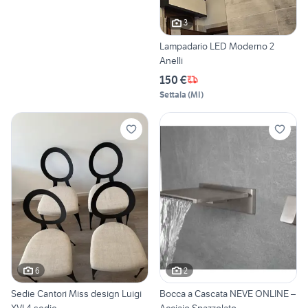
3
Lampadario LED Moderno 2
Anelli
150 €
Settala
(
MI
)
6
2
Sedie Cantori Miss design Luigi
Bocca a Cascata NEVE ONLINE –