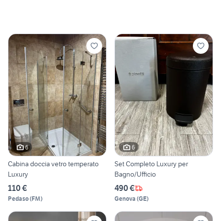
6
6
Cabina doccia vetro temperato
Set Completo Luxury per
Luxury
Bagno/Ufficio
110 €
490 €
Pedaso
(
FM
)
Genova
(
GE
)