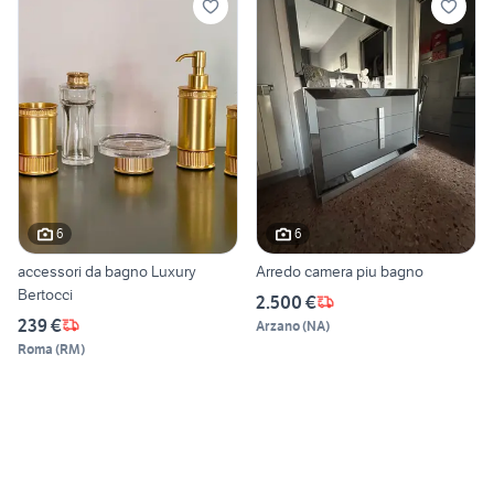
6
6
accessori da bagno Luxury
Arredo camera piu bagno
Bertocci
2.500 €
239 €
Arzano
(
NA
)
Roma
(
RM
)