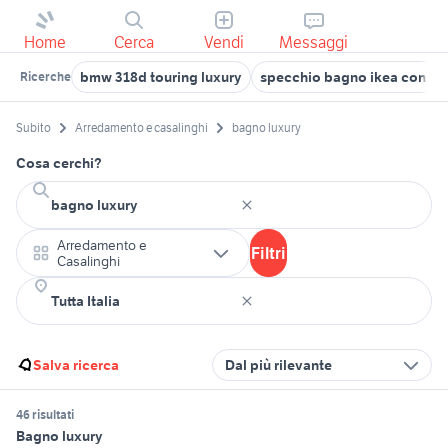
Home
Cerca
Vendi
Messaggi
bmw 318d touring luxury
specchio bagno ikea con lu
Ricerche
Subito
Arredamento e casalinghi
bagno luxury
Cosa cerchi?
Arredamento e
Filtri
Casalinghi
Salva ricerca
Dal più rilevante
46 risultati
Bagno luxury