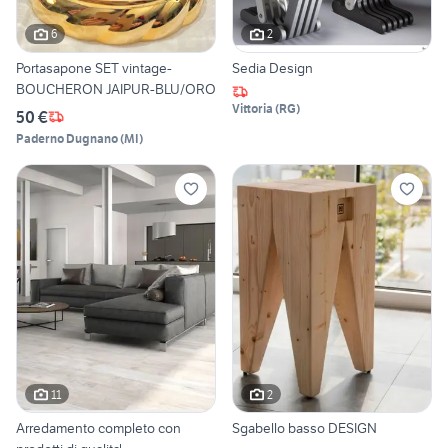
6
2
Portasapone SET vintage-
Sedia Design
BOUCHERON JAIPUR-BLU/ORO
Vittoria
(
RG
)
50 €
Paderno Dugnano
(
MI
)
11
2
Arredamento completo con
Sgabello basso DESIGN