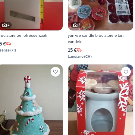
4
3
ruciatore per oli essenziali
yankee candle bruciatore e tart
candele
5 €
15 €
irenze
(
FI
)
Lanciano
(
CH
)