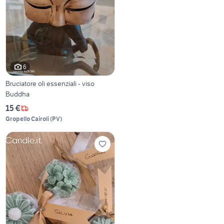
6
Bruciatore oli essenziali - viso
Buddha
15 €
Gropello Cairoli
(
PV
)