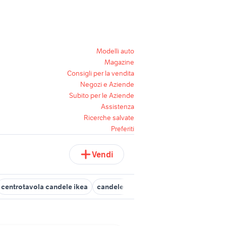
Modelli auto
Magazine
Consigli per la vendita
Negozi e Aziende
Subito per le Aziende
Assistenza
Ricerche salvate
Preferiti
Vendi
centrotavola candele ikea
candele maison du monde
yankee c