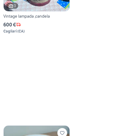
3
Vintage lampada ,candela
600 €
Cagliari
(
CA
)