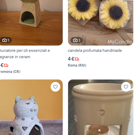
5
3
ruciatore per oli essenziali e
candela profumata handmade
ragranze in ceram
4 €
 €
Roma
(
RM
)
remona
(
CR
)