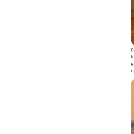
B
f
5
C