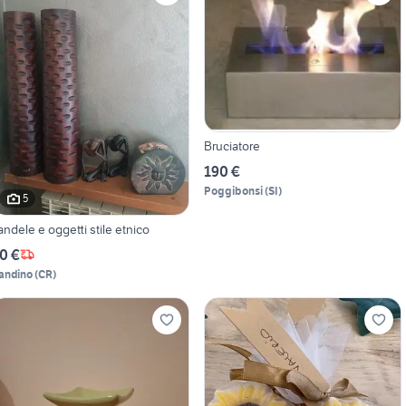
Bruciatore
190 €
Poggibonsi
(
SI
)
5
andele e oggetti stile etnico
0 €
andino
(
CR
)