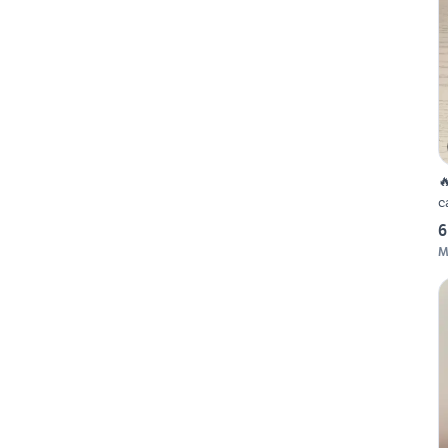

c
6
M