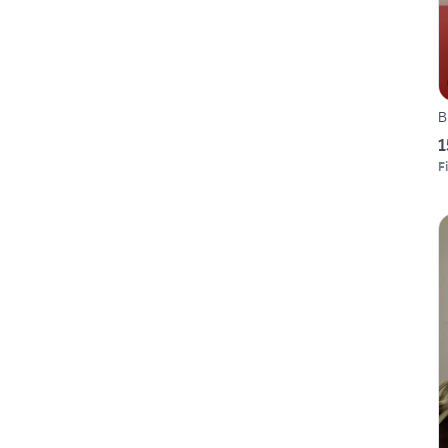
B
1
F