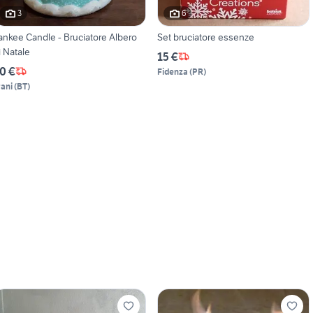
3
6
ankee Candle - Bruciatore Albero
Set bruciatore essenze
i Natale
15 €
0 €
Fidenza
(
PR
)
rani
(
BT
)