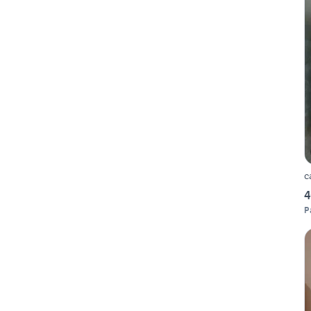
c
4
P