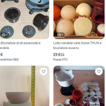
2
5
Bruciatore di oli essenziali e
Lotto candele varie forme THUN e
andele
bruciatore essenz
 €
25 €
ontichiari
(
BS
)
Paese
(
TV
)