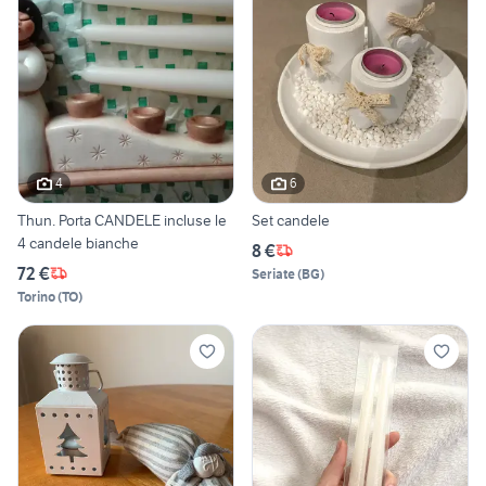
4
6
Thun. Porta CANDELE incluse le
Set candele
4 candele bianche
8 €
72 €
Seriate
(
BG
)
Torino
(
TO
)