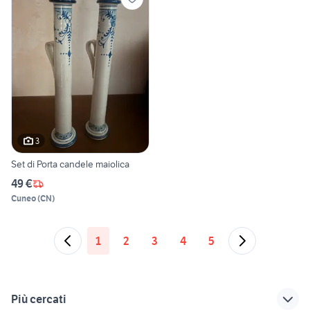
3
Set di Porta candele maiolica
49 €
Cuneo
(
CN
)
1
2
3
4
5
Più cercati