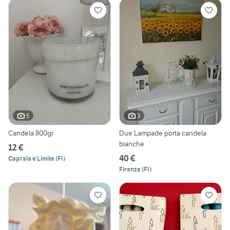
5
3
Candela 800gr
Due Lampade porta candela
bianche
12 €
40 €
Capraia e Limite
(
FI
)
Firenze
(
FI
)