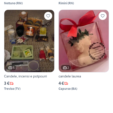
Nettuno
(
RM
)
Rimini
(
RN
)
5
2
Candele, incensi e potpourri
candele laurea
3 €
4 €
Treviso
(
TV
)
Capurso
(
BA
)