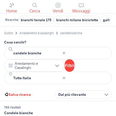
Home
Cerca
Vendi
Messaggi
bianchi tonale 175
bianchi milano biciclette
galline
Ricerche
Subito
Arredamento e casalinghi
candele bianche
Cosa cerchi?
Arredamento e
Filtri
Casalinghi
Salva ricerca
Dal più rilevante
765 risultati
Candele bianche