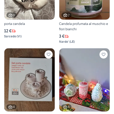
3
2
porta candela
Candela profumata al muschio e
fiori bianchi
12 €
3 €
Sarcedo
(
VI
)
Nardo'
(
LE
)
4
6