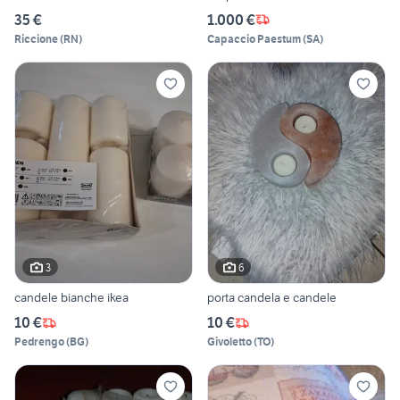
35 €
1.000 €
Riccione
(
RN
)
Capaccio Paestum
(
SA
)
3
6
candele bianche ikea
porta candela e candele
10 €
10 €
Pedrengo
(
BG
)
Givoletto
(
TO
)