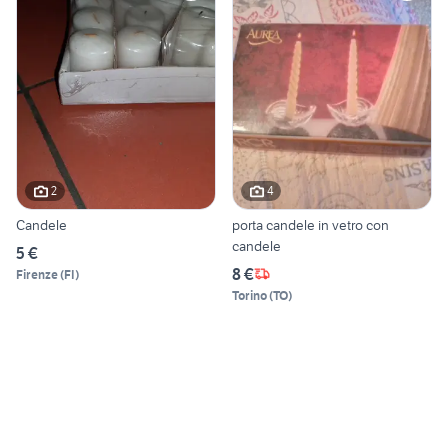
2
4
Candele
porta candele in vetro con
candele
5 €
8 €
Firenze
(
FI
)
Torino
(
TO
)