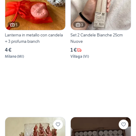
5
3
Lanterna in metallo con candela
Set 2 Candele Bianche 25cm
+ 3 profuma bianch
Nuove
4 €
1 €
Milano
(
MI
)
Villaga
(
VI
)