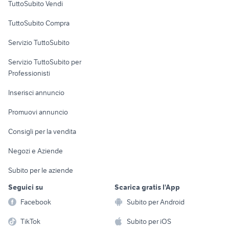
TuttoSubito Vendi
Uffici e Locali
TuttoSubito Compra
commerciali
Servizio TuttoSubito
elettronica
per la casa e la
sports e hobby
Servizio TuttoSubito per
persona
Informatica
Animali
Professionisti
Arredamento e
Console e
Accessori per
Casalinghi
Inserisci annuncio
Videogiochi
animali
Elettrodomestici
Promuovi annuncio
Audio/Video
Musica e Film
Giardino e Fai da te
Consigli per la vendita
Fotografia
Libri e Riviste
Abbigliamento e
Negozi e Aziende
Telefonia
Strumenti Musicali
Accessori
Subito per le aziende
Sports
Tutto per i bambini
Seguici su
Scarica gratis l'App
Biciclette
Facebook
Subito per Android
Collezionismo
TikTok
Subito per iOS