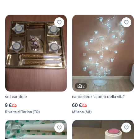
2
set candele
candeliere "albero della vita"
9 €
60 €
Rivalta di Torino
(
TO
)
Milano
(
MI
)