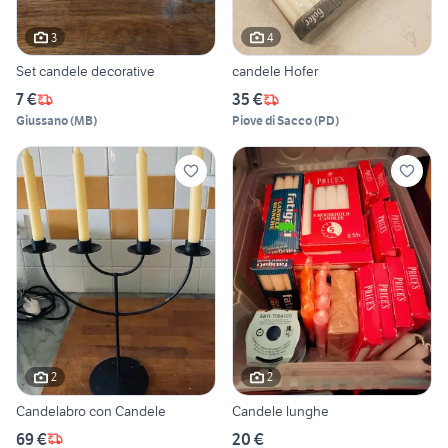
3
4
Set candele decorative
candele Hofer
7 €
35 €
Giussano
(
MB
)
Piove di Sacco
(
PD
)
2
2
Candelabro con Candele
Candele lunghe
69 €
20 €