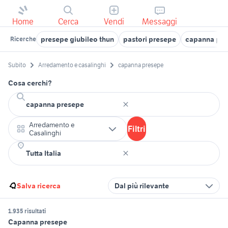
Home
Cerca
Vendi
Messaggi
presepe giubileo thun
pastori presepe
capanna pre
Ricerche
Subito
Arredamento e casalinghi
capanna presepe
Cosa cerchi?
Arredamento e
Filtri
Casalinghi
Salva ricerca
Dal più rilevante
1.935 risultati
Capanna presepe