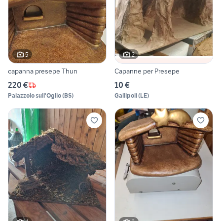
5
2
capanna presepe Thun
Capanne per Presepe
220 €
10 €
Palazzolo sull'Oglio
(
BS
)
Gallipoli
(
LE
)