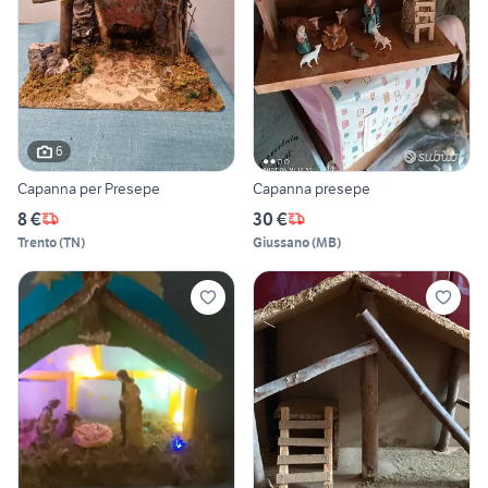
6
Capanna per Presepe
Capanna presepe
8 €
30 €
Trento
(
TN
)
Giussano
(
MB
)