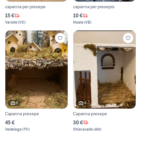
capanna per presepe
capanna per presepio
15 €
10 €
Varallo
(
VC
)
Noale
(
VE
)
6
4
Capanna presepe
Capanna presepe
45 €
30 €
Vedelago
(
TV
)
Chiaravalle
(
AN
)