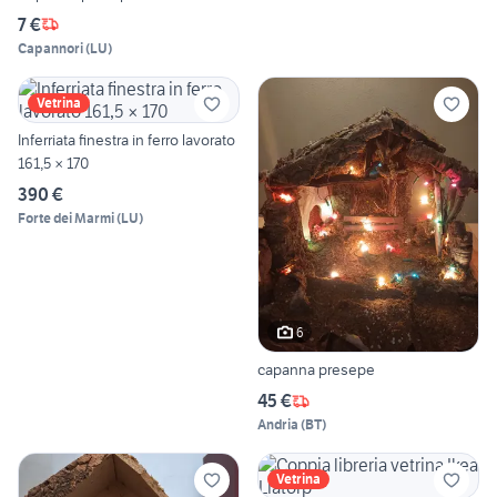
7 €
Capannori
(
LU
)
Vetrina
Inferriata finestra in ferro lavorato
161,5 × 170
390 €
Forte dei Marmi
(
LU
)
6
capanna presepe
45 €
Andria
(
BT
)
Vetrina