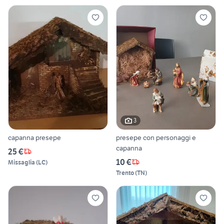
3
capanna presepe
presepe con personaggi e
capanna
25 €
10 €
Missaglia
(
LC
)
Trento
(
TN
)