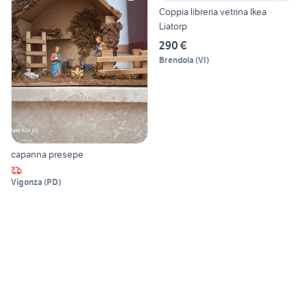
Coppia libreria vetrina Ikea
Liatorp
290 €
Brendola
(
VI
)
capanna presepe
Vigonza
(
PD
)