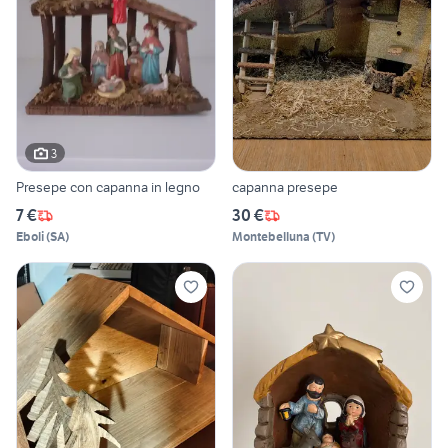
3
Presepe con capanna in legno
capanna presepe
7 €
30 €
Eboli
(
SA
)
Montebelluna
(
TV
)