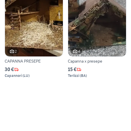
2
4
CAPANNA PRESEPE
Capanna x presepe
30 €
15 €
Capannori
(
LU
)
Terlizzi
(
BA
)