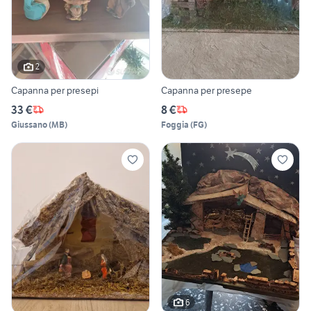
2
Capanna per presepi
Capanna per presepe
33 €
8 €
Giussano
(
MB
)
Foggia
(
FG
)
6