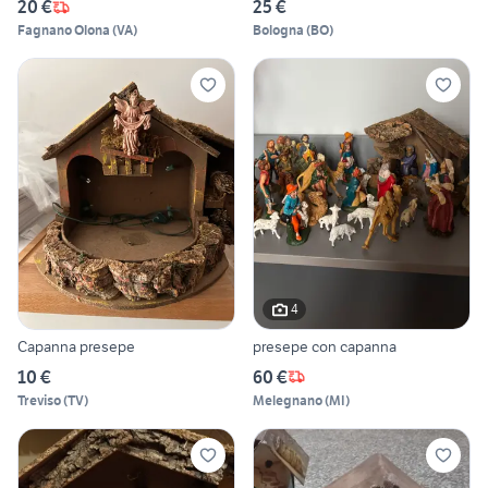
20 €
25 €
Fagnano Olona
(
VA
)
Bologna
(
BO
)
4
Capanna presepe
presepe con capanna
10 €
60 €
Treviso
(
TV
)
Melegnano
(
MI
)