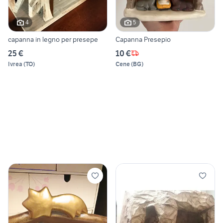
4
5
capanna in legno per presepe
Capanna Presepio
25 €
10 €
Ivrea
(
TO
)
Cene
(
BG
)