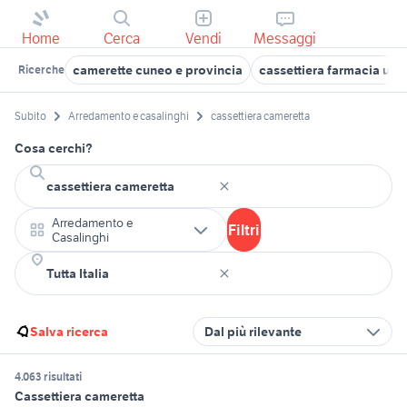
Home
Cerca
Vendi
Messaggi
camerette cuneo e provincia
cassettiera farmacia usa
Ricerche
Subito
Arredamento e casalinghi
cassettiera cameretta
Cosa cerchi?
Arredamento e
Filtri
Casalinghi
Salva ricerca
Dal più rilevante
4.063 risultati
Cassettiera cameretta