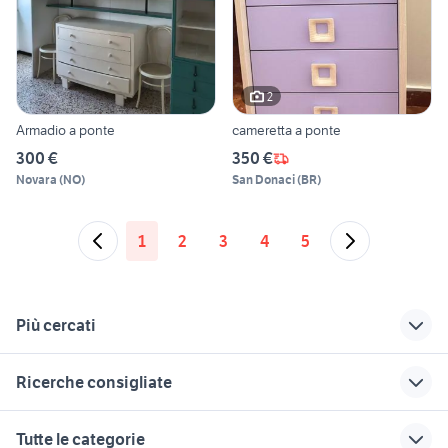
2
Armadio a ponte
cameretta a ponte
300 €
350 €
Novara
(
NO
)
San Donaci
(
BR
)
1
2
3
4
5
Più cercati
Correlati
Richerche simili
Suggerimenti
Ricerche consigliate
cassettiere piccole
cucina usata
sedia a rotelle
piacenza
elettrica usata
cucina arredamento Frosinone
cassettiera bassa
tavolo norden ikea
Tutte le categorie
provincia
con ruote
tavoli alti con
svendita