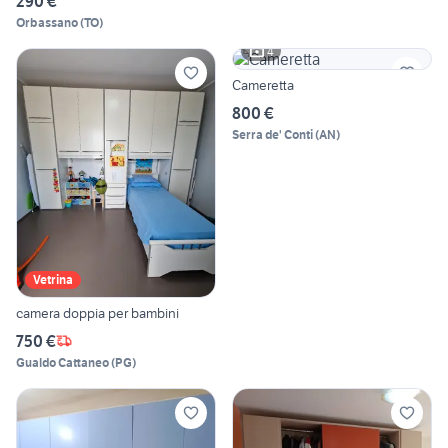
290 €
Orbassano
(
TO
)
4
Cameretta
800 €
Serra de' Conti
(
AN
)
Vetrina
camera doppia per bambini
750 €
Gualdo Cattaneo
(
PG
)