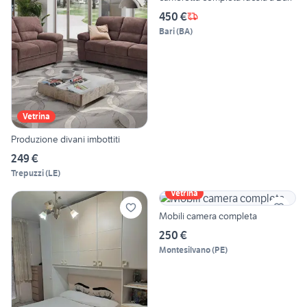
450 €
Bari
(
BA
)
Vetrina
Produzione divani imbottiti
249 €
Trepuzzi
(
LE
)
Vetrina
Mobili camera completa
250 €
Montesilvano
(
PE
)