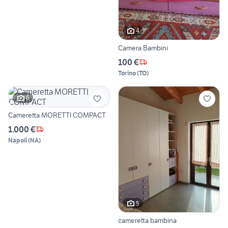
4
Camera Bambini
100 €
Torino
(
TO
)
6
Cameretta MORETTI COMPACT
1.000 €
Napoli
(
NA
)
5
cameretta bambina