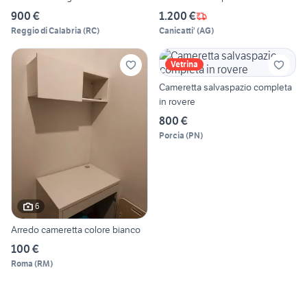
900 €
1.200 €
Reggio di Calabria
(
RC
)
Canicatti'
(
AG
)
Vetrina
Cameretta salvaspazio completa
in rovere
800 €
Porcia
(
PN
)
6
Arredo cameretta colore bianco
100 €
Roma
(
RM
)