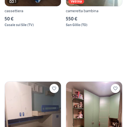
3
Vetrina
cassettiera
cameretta bambina
50 €
550 €
Casale sul Sile
(
TV
)
San Gillio
(
TO
)