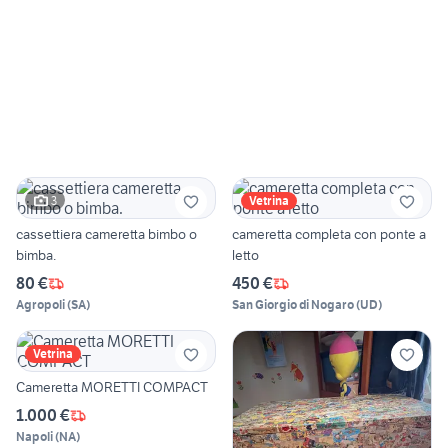
3
Vetrina
cassettiera cameretta bimbo o
cameretta completa con ponte a
bimba.
letto
80 €
450 €
Agropoli
(
SA
)
San Giorgio di Nogaro
(
UD
)
Vetrina
Cameretta MORETTI COMPACT
1.000 €
Napoli
(
NA
)