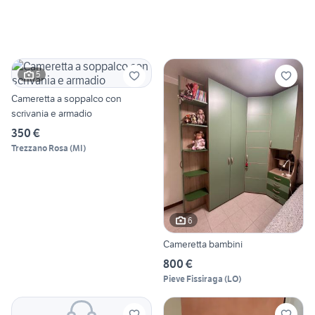
5
Cameretta a soppalco con
scrivania e armadio
350 €
Trezzano Rosa
(
MI
)
6
Cameretta bambini
800 €
Pieve Fissiraga
(
LO
)