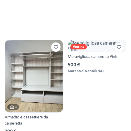
Vetrina
Meravigliosa cameretta Pink
500 €
Marano di Napoli
(
NA
)
4
Armadio e casaettiera da
cameretta