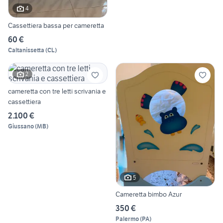
4
Cassettiera bassa per cameretta
60 €
Caltanissetta
(
CL
)
2
cameretta con tre letti scrivania e
cassettiera
2.100 €
Giussano
(
MB
)
5
Cameretta bimbo Azur
350 €
Palermo
(
PA
)