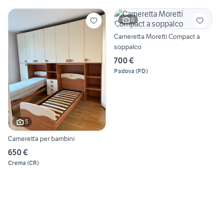
6
Cameretta Moretti Compact a
soppalco
700 €
Padova
(
PD
)
5
Cameretta per bambini
650 €
Crema
(
CR
)