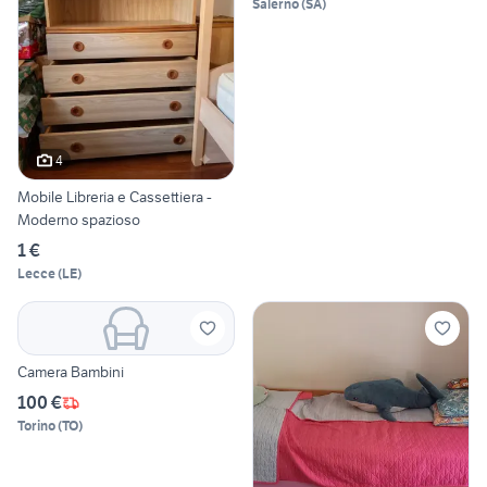
Salerno
(
SA
)
4
Mobile Libreria e Cassettiera -
Moderno spazioso
1 €
Lecce
(
LE
)
Camera Bambini
100 €
Torino
(
TO
)