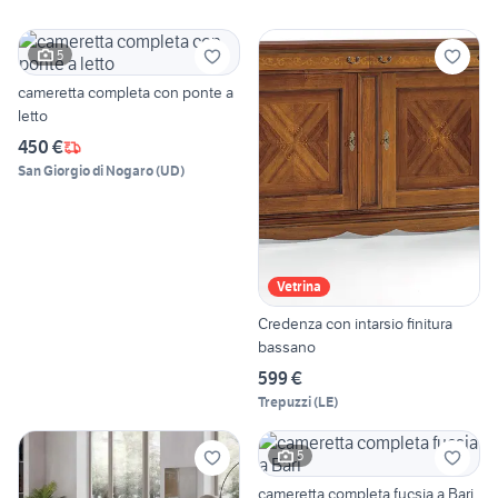
5
cameretta completa con ponte a
letto
450 €
San Giorgio di Nogaro
(
UD
)
Vetrina
Credenza con intarsio finitura
bassano
599 €
Trepuzzi
(
LE
)
5
cameretta completa fucsia a Bari