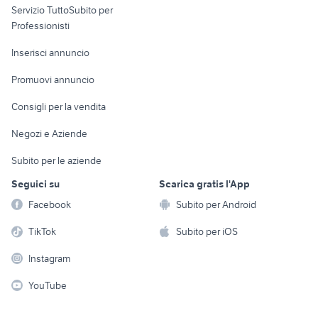
Servizio TuttoSubito per
persona
Informatica
Animali
Professionisti
Arredamento e
Console e
Accessori per
Casalinghi
Inserisci annuncio
Videogiochi
animali
Elettrodomestici
Promuovi annuncio
Audio/Video
Musica e Film
Giardino e Fai da te
Consigli per la vendita
Fotografia
Libri e Riviste
Abbigliamento e
Negozi e Aziende
Telefonia
Strumenti Musicali
Accessori
Subito per le aziende
Sports
Tutto per i bambini
Seguici su
Scarica gratis l'App
Biciclette
Facebook
Subito per Android
Collezionismo
TikTok
Subito per iOS
Instagram
YouTube