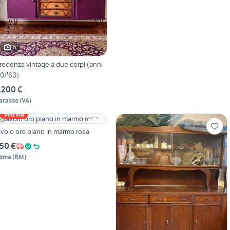
6
redenza vintage a due corpi (anni
50/'60)
.200 €
arasso
(
VA
)
Vetrina
avolo oro piano in marmo rosa
50 €
oma
(
RM
)