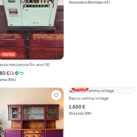
Monastero Bormida
(
AT
)
Vetrina
assa meccanica Riv anni 50
80 €
oma
(
RM
)
Vetrina
Banco vetrina vintage
1.600 €
Siracusa
(
SR
)