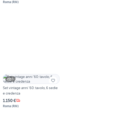
Roma
(
RM
)
5
Set vintage anni ’60: tavolo, 6 sedie
e credenza
1.150 €
Roma
(
RM
)