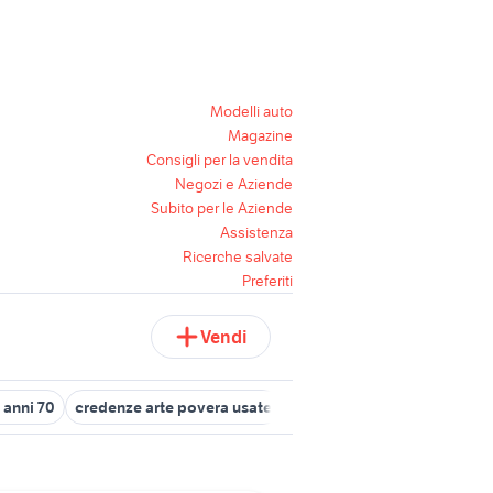
Modelli auto
Magazine
Consigli per la vendita
Negozi e Aziende
Subito per le Aziende
Assistenza
Ricerche salvate
Preferiti
Vendi
0 anni 70
credenze arte povera usate
orologi anni 70
credenza 