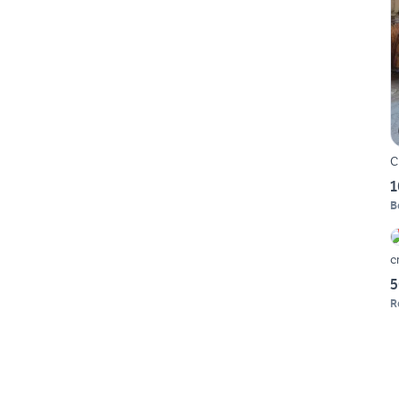
C
1
B
c
5
R