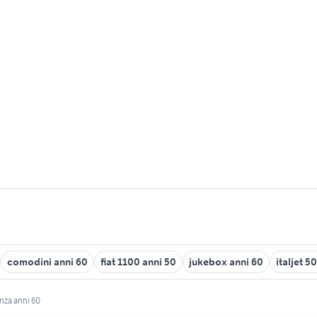
comodini anni 60
fiat 1100 anni 50
jukebox anni 60
italjet 5
nza anni 60