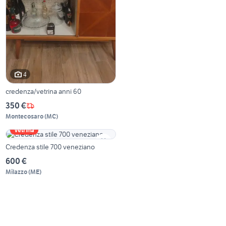
4
credenza/vetrina anni 60
350 €
Montecosaro
(
MC
)
Vetrina
Credenza stile 700 veneziano
600 €
Milazzo
(
ME
)