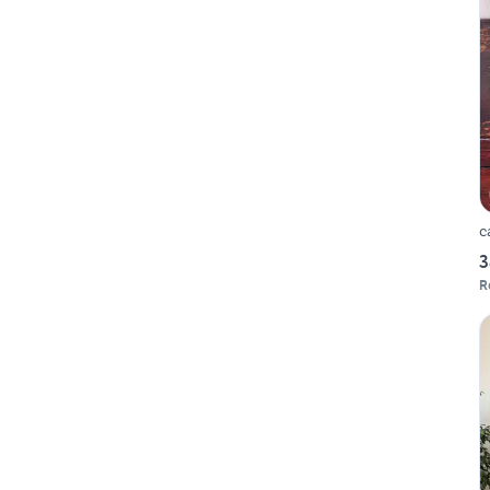
c
3
R