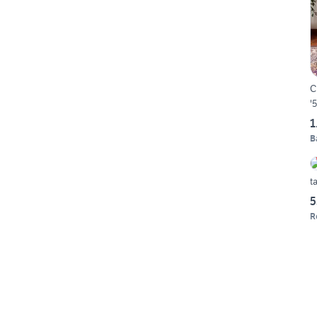
C
'
1
B
t
5
R