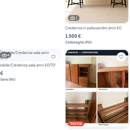
2
Credenza in palissandro anni 60
1.500 €
Cadoneghe
(
PD
)
4
obile/Credenza sala anni 60/70'
 €
ilano
(
MI
)
Vetrina