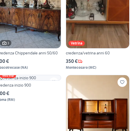
3
Vetrina
redenza Chippendale anni 50/60
credenza/vetrina anni 60
00 €
350 €
oscotrecase
(
NA
)
Montecosaro
(
MC
)
Vetrina
redenza inizio 900
00 €
oma
(
RM
)