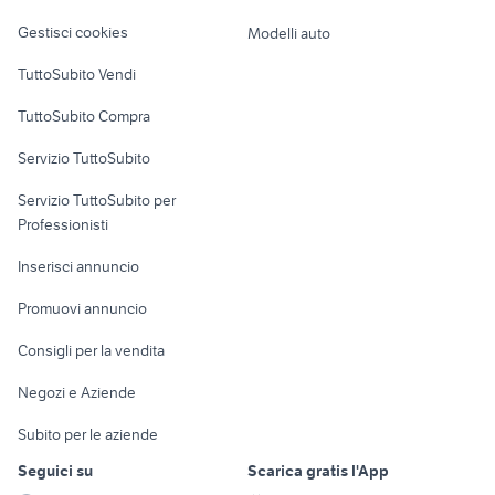
Veicoli commerciali
altro
Gestisci cookies
Modelli auto
Case vacanza
TuttoSubito Vendi
Uffici e Locali
TuttoSubito Compra
commerciali
Servizio TuttoSubito
elettronica
per la casa e la
sports e hobby
Servizio TuttoSubito per
persona
Informatica
Animali
Professionisti
Arredamento e
Console e
Accessori per
Casalinghi
Inserisci annuncio
Videogiochi
animali
Elettrodomestici
Promuovi annuncio
Audio/Video
Musica e Film
Giardino e Fai da te
Consigli per la vendita
Fotografia
Libri e Riviste
Abbigliamento e
Negozi e Aziende
Telefonia
Strumenti Musicali
Accessori
Subito per le aziende
Sports
Tutto per i bambini
Seguici su
Scarica gratis l'App
Biciclette