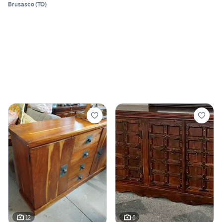
Brusasco
(
TO
)
12
6