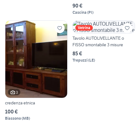
90 €
Cascina
(
PI
)
Vetrina
Tavolo AUTOLIVELLANTE o
FISSO smontabile 3 misure
85 €
Trepuzzi
(
LE
)
3
credenza etnica
100 €
Biassono
(
MB
)