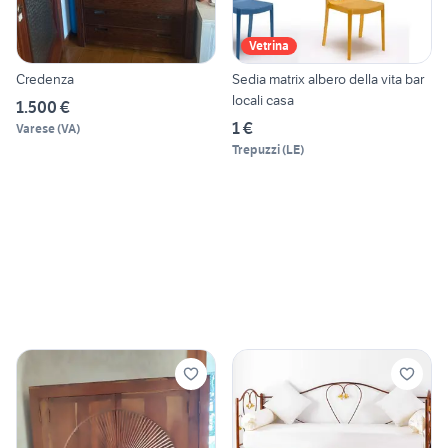
Vetrina
Credenza
Sedia matrix albero della vita bar
locali casa
1.500 €
1 €
Varese
(
VA
)
Trepuzzi
(
LE
)