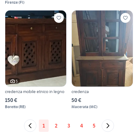
Firenze
(
FI
)
5
credenza mobile etnico in legno
credenza
150 €
50 €
Boretto
(
RE
)
Macerata
(
MC
)
1
2
3
4
5