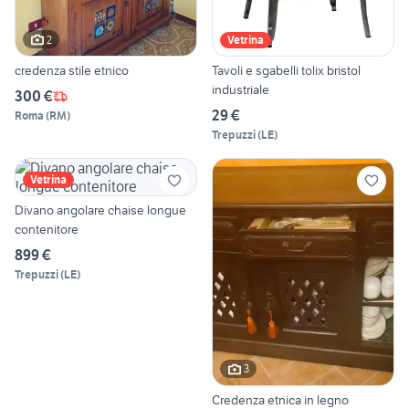
2
Vetrina
credenza stile etnico
Tavoli e sgabelli tolix bristol
industriale
300 €
29 €
Roma
(
RM
)
Trepuzzi
(
LE
)
Vetrina
Divano angolare chaise longue
contenitore
899 €
Trepuzzi
(
LE
)
3
Credenza etnica in legno