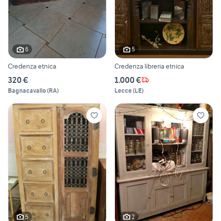
6
5
Credenza etnica
Credenza libreria etnica
320 €
1.000 €
Bagnacavallo
(
RA
)
Lecce
(
LE
)
5
2