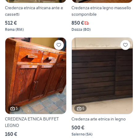
Credenza etnica africana ante e
Credenza etnica legno massello
cassetti
scomponibile
512 €
850 €
Roma
(
RM
)
Dozza
(
BO
)
5
6
CREDENZA ETNICA BUFFET
Credenza arte etnica in legno
LEGNO
500 €
160 €
Salerno
(
SA
)