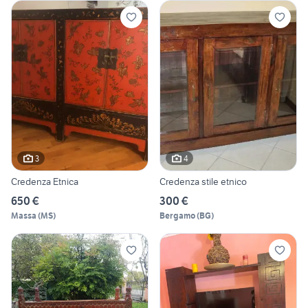
3
4
Credenza Etnica
Credenza stile etnico
650 €
300 €
Massa
(
MS
)
Bergamo
(
BG
)