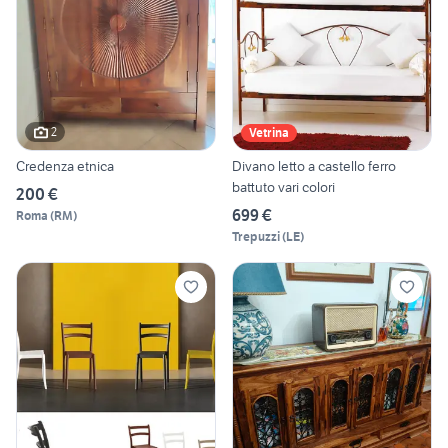
2
Vetrina
Credenza etnica
Divano letto a castello ferro
battuto vari colori
200 €
699 €
Roma
(
RM
)
Trepuzzi
(
LE
)