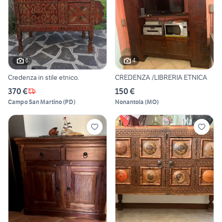
6
4
Credenza in stile etnico.
CREDENZA /LIBRERIA ETNICA
370 €
150 €
Campo San Martino
(
PD
)
Nonantola
(
MO
)