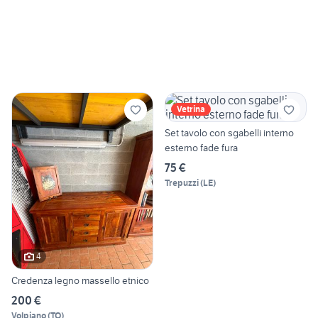
Vetrina
Set tavolo con sgabelli interno
esterno fade fura
75 €
Trepuzzi
(
LE
)
4
Credenza legno massello etnico
200 €
Volpiano
(
TO
)