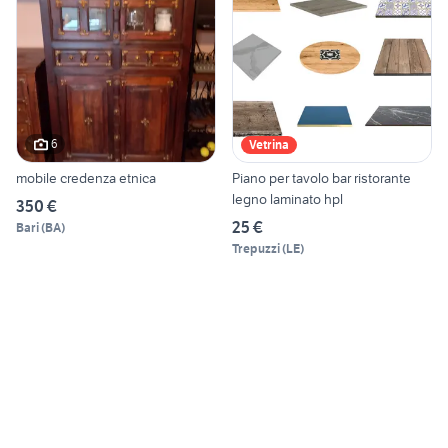
6
Vetrina
mobile credenza etnica
Piano per tavolo bar ristorante
legno laminato hpl
350 €
25 €
Bari
(
BA
)
Trepuzzi
(
LE
)