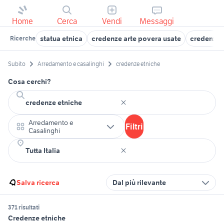
Home
Cerca
Vendi
Messaggi
statua etnica
credenze arte povera usate
credenza 
Ricerche
Subito
Arredamento e casalinghi
credenze etniche
Cosa cerchi?
Arredamento e
Filtri
Casalinghi
Salva ricerca
Dal più rilevante
371 risultati
Credenze etniche