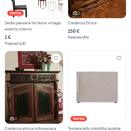
2
Vetrina
Sedia paesana tre fasce vintage
Credenza Etnica
esterno interno
150 €
1 €
Palermo
(
PA
)
Trepuzzi
(
LE
)
3
Vetrina
Credenza etnica indonesiana
Testiera letto imbottita lavabile