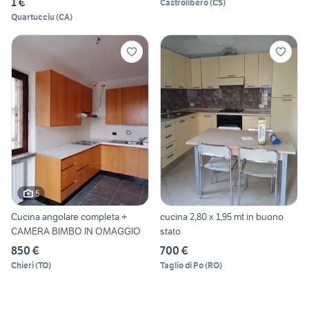
1 €
Castrolibero
(
CS
)
Quartucciu
(
CA
)
5
Cucina angolare completa +
cucina 2,80 x 1,95 mt in buono
CAMERA BIMBO IN OMAGGIO
stato
850 €
700 €
Chieri
(
TO
)
Taglio di Po
(
RO
)