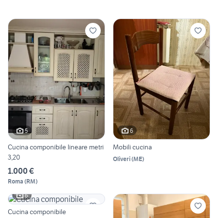
5
6
Cucina componibile lineare metri
Mobili cucina
3,20
Oliveri
(
ME
)
1.000 €
Roma
(
RM
)
6
Cucina componibile