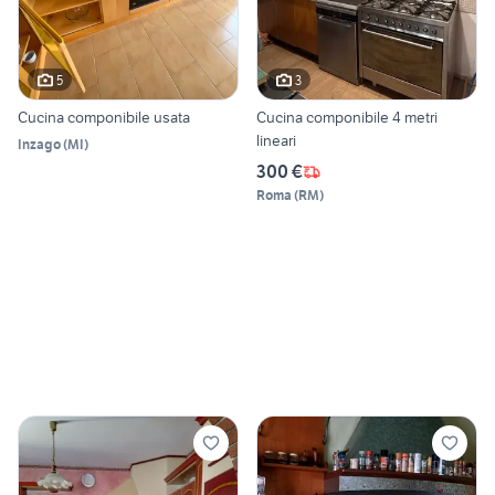
5
3
Cucina componibile usata
Cucina componibile 4 metri
lineari
Inzago
(
MI
)
300 €
Roma
(
RM
)