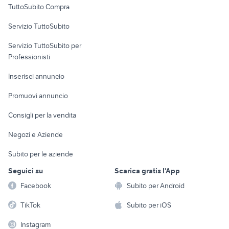
TuttoSubito Compra
commerciali
Servizio TuttoSubito
elettronica
per la casa e la
sports e hobby
Servizio TuttoSubito per
persona
Informatica
Animali
Professionisti
Arredamento e
Console e
Accessori per
Casalinghi
Inserisci annuncio
Videogiochi
animali
Elettrodomestici
Promuovi annuncio
Audio/Video
Musica e Film
Giardino e Fai da te
Consigli per la vendita
Fotografia
Libri e Riviste
Abbigliamento e
Negozi e Aziende
Telefonia
Strumenti Musicali
Accessori
Subito per le aziende
Sports
Tutto per i bambini
Seguici su
Scarica gratis l'App
Biciclette
Facebook
Subito per Android
Collezionismo
TikTok
Subito per iOS
Instagram