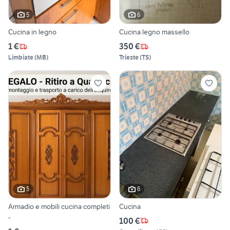
5
6
Cucina in legno
Cucina legno massello
1 €
350 €
Limbiate
(
MB
)
Trieste
(
TS
)
5
6
Armadio e mobili cucina completi
Cucina
-
100 €