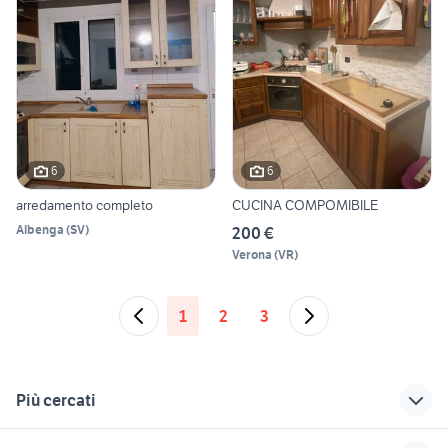
6
6
arredamento completo
CUCINA COMPOMIBILE
Albenga
(
SV
)
200 €
Verona
(
VR
)
1
2
3
Più cercati
Correlati
Richerche simili
Suggerimenti