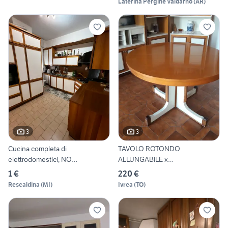
Laterina Pergine Valdarno
(
AR
)
3
3
Cucina completa di
TAVOLO ROTONDO
elettrodomestici, NO
ALLUNGABILE x
CONSEGNA
Soggiorno/Cucina
1 €
220 €
Rescaldina
(
MI
)
Ivrea
(
TO
)