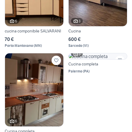
6
3
cucina componibile SALVARANI
Cucina
70 €
600 €
Porto Mantovano
(
MN
)
Sarcedo
(
VI
)
3
Cucina completa
Palermo
(
PA
)
6
Cucina completa