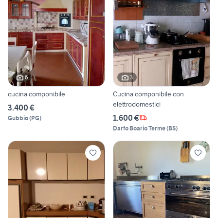
6
3
cucina componibile
Cucina componibile con
elettrodomestici
3.400 €
1.600 €
Gubbio
(
PG
)
Darfo Boario Terme
(
BS
)