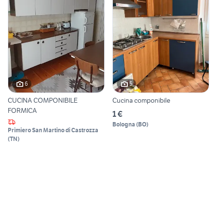
6
5
CUCINA COMPONIBILE
Cucina componibile
FORMICA
1 €
Bologna
(
BO
)
Primiero San Martino di Castrozza
(
TN
)