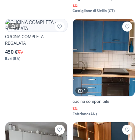
Castiglione di Sicilia
(
CT
)
6
CUCINA COMPLETA -
REGALATA
450 €
Bari
(
BA
)
2
cucina componibile
Fabriano
(
AN
)