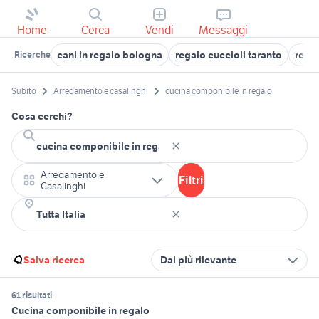
Home
Cerca
Vendi
Messaggi
cani in regalo bologna
regalo cuccioli taranto
rega
Ricerche
Subito
Arredamento e casalinghi
cucina componibile in regalo
Cosa cerchi?
Arredamento e
Filtri
Casalinghi
Salva ricerca
Dal più rilevante
61 risultati
Cucina componibile in regalo