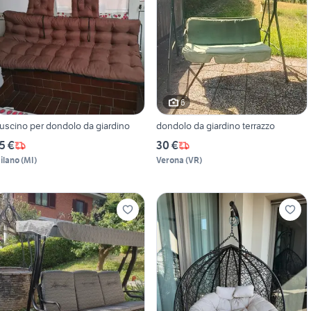
6
uscino per dondolo da giardino
dondolo da giardino terrazzo
5 €
30 €
ilano
(
MI
)
Verona
(
VR
)