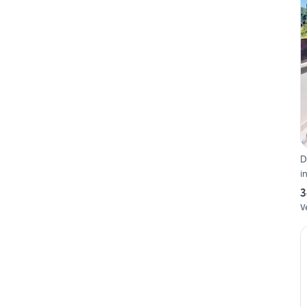
Do
i
3
V