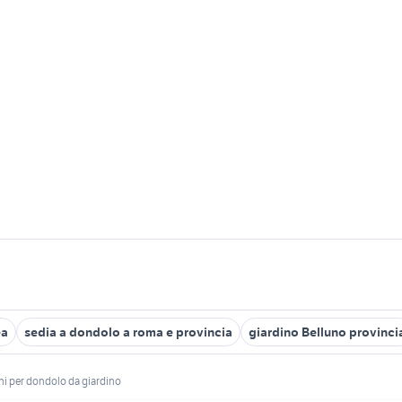
ea
sedia a dondolo a roma e provincia
giardino Belluno provinci
ni per dondolo da giardino