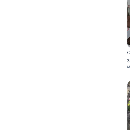
C
3
M