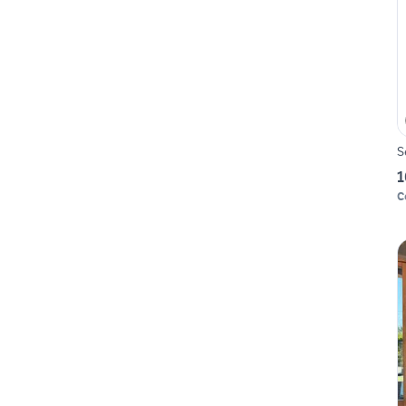
S
1
C