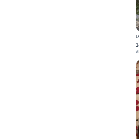
D
1
A