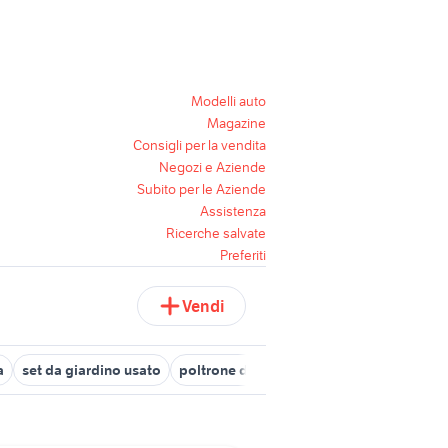
Modelli auto
Magazine
Consigli per la vendita
Negozi e Aziende
Subito per le Aziende
Assistenza
Ricerche salvate
Preferiti
Vendi
a
set da giardino usato
poltrone da giardino usate
arco giardi