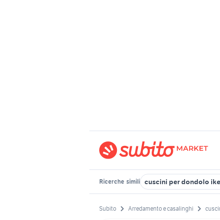
cuscini per dondolo ik
Ricerche
simili
Subito
Arredamento e casalinghi
cusci