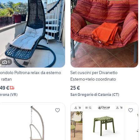
6
ndolo Poltrona relax da esterno
Set cuscini per Divanetto
n rattan
Esterno+telo coordinato
49 €
25 €
erona
(
VR
)
San Gregorio di Catania
(
CT
)