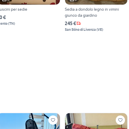
uscini per sedie
Sedia a dondolo legno in vimini
giunco da giardino
0 €
245 €
rento
(
TN
)
San Stino di Livenza
(
VE
)