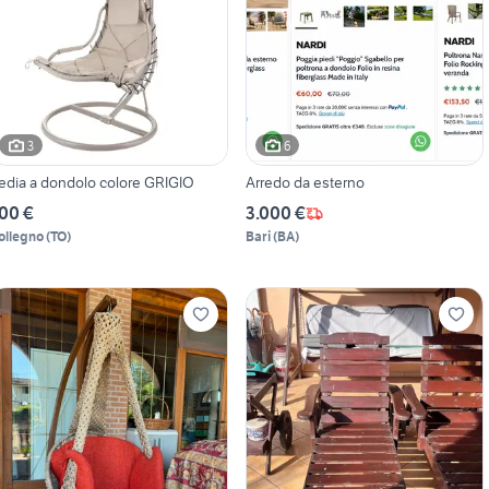
3
6
edia a dondolo colore GRIGIO
Arredo da esterno
00 €
3.000 €
ollegno
(
TO
)
Bari
(
BA
)