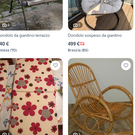
6
5
ondolo da giardino-terrazzo
Dondolo sospeso da giardino
40 €
499 €
lmese
(
TO
)
Brescia
(
BS
)
3
3