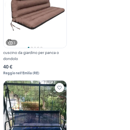
3
cuscino da giardino per panca o
dondolo
40 €
Reggio nell'Emilia
(
RE
)