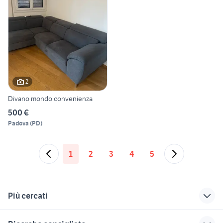
2
Divano mondo convenienza
500 €
Padova
(
PD
)
1
2
3
4
5
Più cercati
Correlati
Richerche simili
Suggerimenti