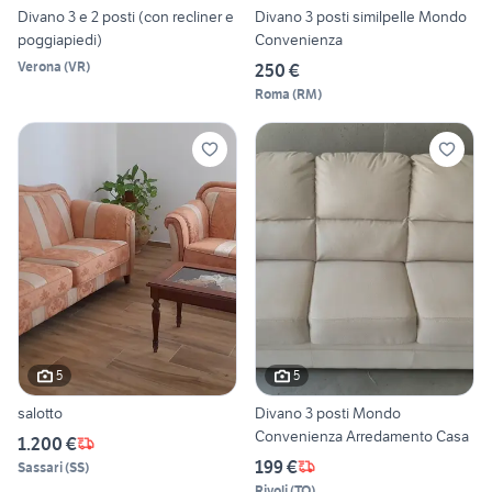
Divano 3 e 2 posti (con recliner e
Divano 3 posti similpelle Mondo
poggiapiedi)
Convenienza
Verona
(
VR
)
250 €
Roma
(
RM
)
5
5
salotto
Divano 3 posti Mondo
Convenienza Arredamento Casa
1.200 €
199 €
Sassari
(
SS
)
Rivoli
(
TO
)