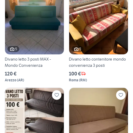
5
5
Divano letto 3 posti MAX -
Divano letto contenitore mondo
Mondo Convenienza
convenienza 3 posti
120 €
100 €
Arezzo
(
AR
)
Roma
(
RM
)