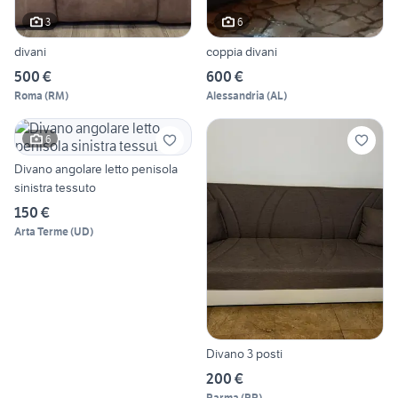
3
6
divani
coppia divani
500 €
600 €
Roma
(
RM
)
Alessandria
(
AL
)
6
Divano angolare letto penisola
sinistra tessuto
150 €
Arta Terme
(
UD
)
Divano 3 posti
200 €
Parma
(
PR
)