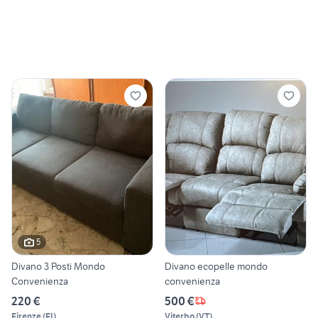
5
Divano 3 Posti Mondo
Divano ecopelle mondo
Convenienza
convenienza
220 €
500 €
Firenze
(
FI
)
Viterbo
(
VT
)