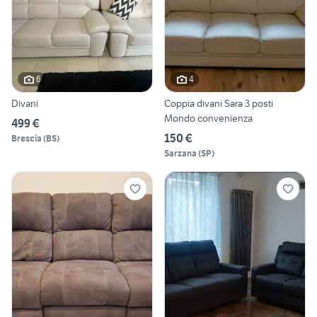
6
4
Divani
Coppia divani Sara 3 posti
Mondo convenienza
499 €
150 €
Brescia
(
BS
)
Sarzana
(
SP
)