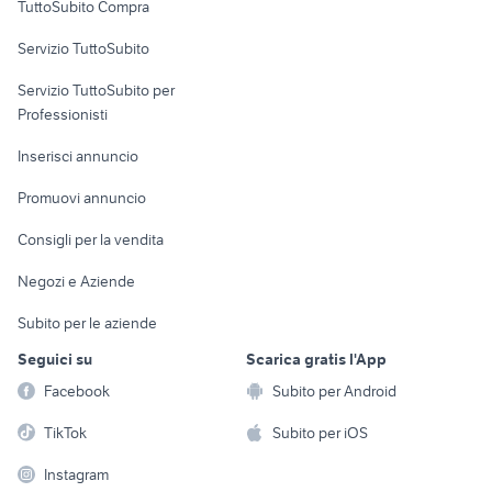
TuttoSubito Compra
commerciali
Servizio TuttoSubito
elettronica
per la casa e la
sports e hobby
Servizio TuttoSubito per
persona
Informatica
Animali
Professionisti
Arredamento e
Console e
Accessori per
Casalinghi
Inserisci annuncio
Videogiochi
animali
Elettrodomestici
Promuovi annuncio
Audio/Video
Musica e Film
Giardino e Fai da te
Consigli per la vendita
Fotografia
Libri e Riviste
Abbigliamento e
Negozi e Aziende
Telefonia
Strumenti Musicali
Accessori
Subito per le aziende
Sports
Tutto per i bambini
Seguici su
Scarica gratis l'App
Biciclette
Facebook
Subito per Android
Collezionismo
TikTok
Subito per iOS
Instagram