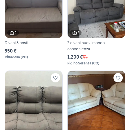
2
2
Divani 3 posti
2 divani nuovi mondo
convenienza
550 €
1.200 €
Cittadella
(
PD
)
Figino Serenza
(
CO
)