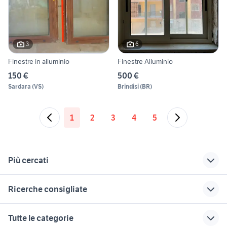
3
6
Finestre in alluminio
Finestre Alluminio
150 €
500 €
Sardara
(
VS
)
Brindisi
(
BR
)
1
2
3
4
5
Più cercati
Correlati
Richerche simili
Suggerimenti
Ricerche consigliate
finestre Veneto
pentole alluminio
svendita cucine
arredamento Torino
porte a brindisi e provincia
poltrone milano
attrezzature
finestra bagno
Tutte le categorie
provincia
troncatrice alluminio
africa arredamento
tendine per finestre
attaccapanni anni 70