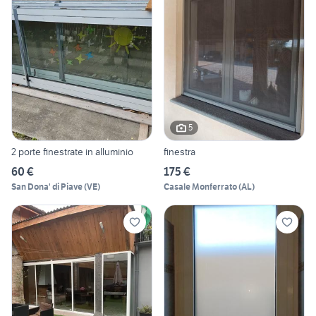
5
2 porte finestrate in alluminio
finestra
60 €
175 €
San Dona' di Piave
(
VE
)
Casale Monferrato
(
AL
)