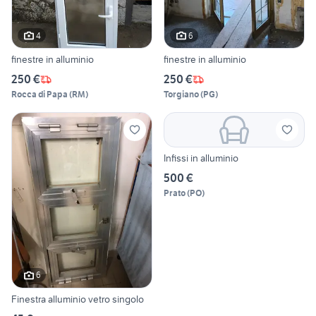
4
6
finestre in alluminio
finestre in alluminio
250 €
250 €
Rocca di Papa
(
RM
)
Torgiano
(
PG
)
Infissi in alluminio
500 €
Prato
(
PO
)
6
Finestra alluminio vetro singolo