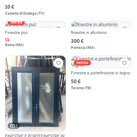
10 €
Castello di Godego
(
TV
)
Vetrina
Finestre pvc
finestre in alluminio
300 €
Roma
(
RM
)
Pomezia
(
RM
)
Vetrina
Finestre e portefinestre in legno
50 €
Teramo
(
TE
)
2
FINESTRE E PORTEFINESTRE IN