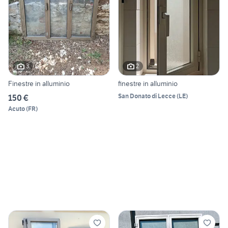
3
2
Finestre in alluminio
finestre in alluminio
San Donato di Lecce
(
LE
)
150 €
Acuto
(
FR
)