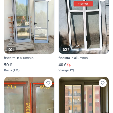
2
3
finestre in alluminio
finestra in alluminio
50 €
40 €
Roma
(
RM
)
Viarigi
(
AT
)