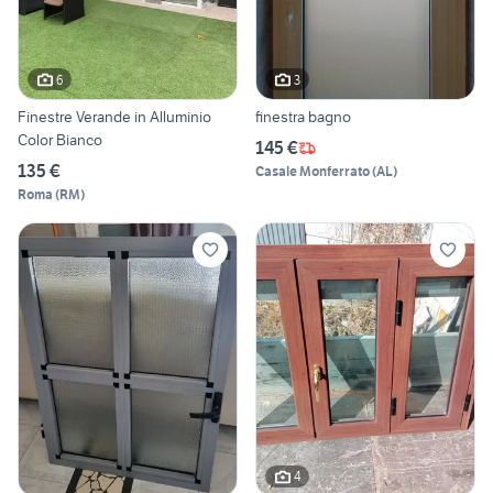
6
3
Finestre Verande in Alluminio
finestra bagno
Color Bianco
145 €
135 €
Casale Monferrato
(
AL
)
Roma
(
RM
)
4