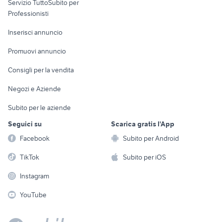
Servizio TuttoSubito per
persona
Informatica
Animali
Professionisti
Arredamento e
Console e
Accessori per
Casalinghi
Inserisci annuncio
Videogiochi
animali
Elettrodomestici
Promuovi annuncio
Audio/Video
Musica e Film
Giardino e Fai da te
Consigli per la vendita
Fotografia
Libri e Riviste
Abbigliamento e
Negozi e Aziende
Telefonia
Strumenti Musicali
Accessori
Subito per le aziende
Sports
Tutto per i bambini
Seguici su
Scarica gratis l'App
Biciclette
Facebook
Subito per Android
Collezionismo
TikTok
Subito per iOS
Instagram
YouTube