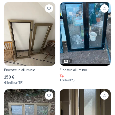
2
Finestre in alluminio
Finestre alluminio
150 €
Atella
(
PZ
)
Gibellina
(
TP
)