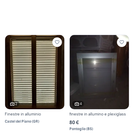
2
4
Finestre in alluminio
finestre in allumino e plexiglass
Castel del Piano
(
GR
)
80 €
Pontoglio
(
BS
)