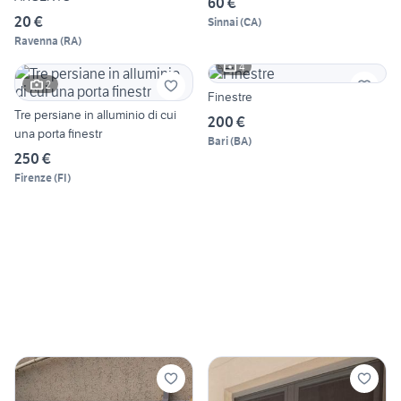
60 €
20 €
Sinnai
(
CA
)
Ravenna
(
RA
)
4
2
Finestre
Tre persiane in alluminio di cui
200 €
una porta finestr
Bari
(
BA
)
250 €
Firenze
(
FI
)