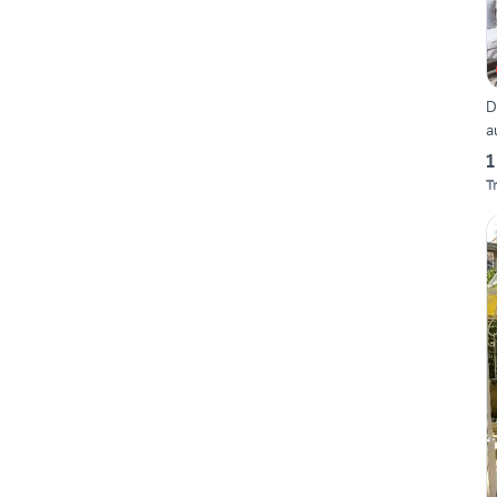
D
a
1
T