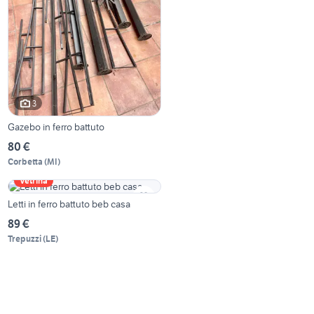
3
Gazebo in ferro battuto
80 €
Corbetta
(
MI
)
Vetrina
Letti in ferro battuto beb casa
89 €
Trepuzzi
(
LE
)