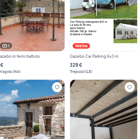
6
Vetrina
azebo in ferro battuto
Gazebo Car Parking 6x3 m
 €
329 €
fragola
(
NA
)
Trepuzzi
(
LE
)