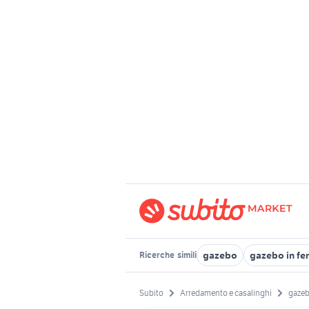
gazebo
gazebo in fe
Ricerche
simili
Subito
Arredamento e casalinghi
gazeb