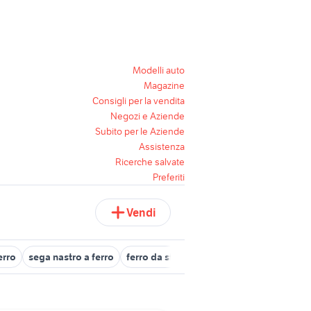
Modelli auto
Magazine
Consigli per la vendita
Negozi e Aziende
Subito per le Aziende
Assistenza
Ricerche salvate
Preferiti
Vendi
erro
sega nastro a ferro
ferro da stiro bosch sensixx
porta in f