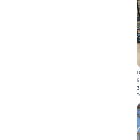
G
g
3
T