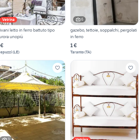
6
Vetrina
ivani letto in ferro battuto tipo
gazebo, tettoie, soppalchi, pergolati
urora unopiù
in ferro
 €
1 €
repuzzi
(
LE
)
Taranto
(
TA
)
3
Vetrina