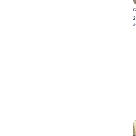
G
2
A