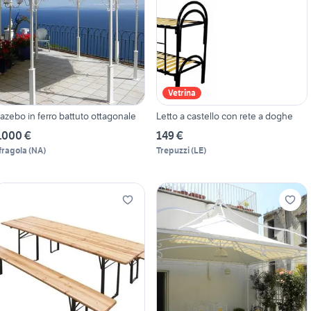
Vetrina
azebo in ferro battuto ottagonale
Letto a castello con rete a doghe
.000 €
149 €
fragola
(
NA
)
Trepuzzi
(
LE
)