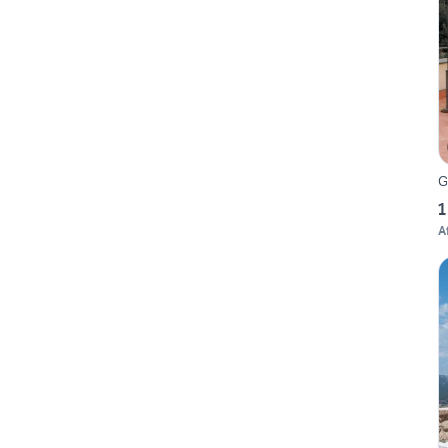
G
1
A