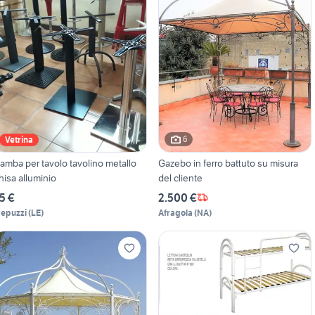
6
Vetrina
amba per tavolo tavolino metallo
Gazebo in ferro battuto su misura
hisa alluminio
del cliente
5 €
2.500 €
repuzzi
(
LE
)
Afragola
(
NA
)