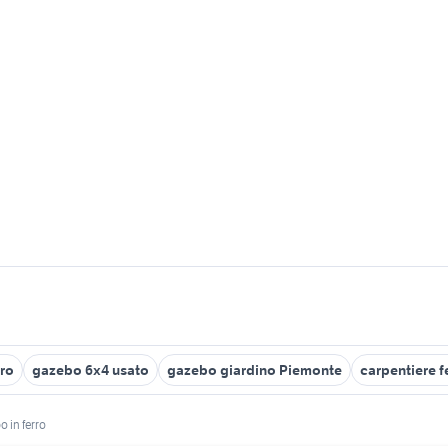
rro
gazebo 6x4 usato
gazebo giardino Piemonte
carpentiere f
o in ferro