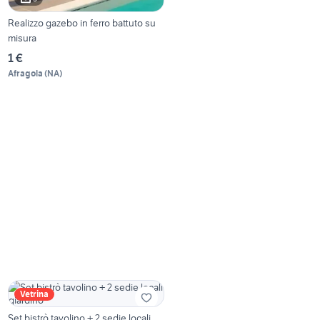
Realizzo gazebo in ferro battuto su
misura
1 €
Afragola
(
NA
)
Vetrina
Set bistrò tavolino + 2 sedie locali