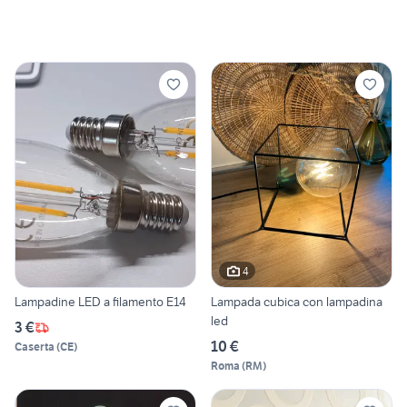
4
Lampadine LED a filamento E14
Lampada cubica con lampadina
led
3 €
10 €
Caserta
(
CE
)
Roma
(
RM
)