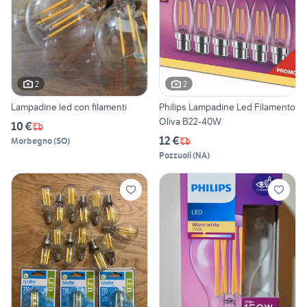
2
2
Lampadine led con filamenti
Philips Lampadine Led Filamento
Oliva B22-40W
10 €
12 €
Morbegno
(
SO
)
Pozzuoli
(
NA
)