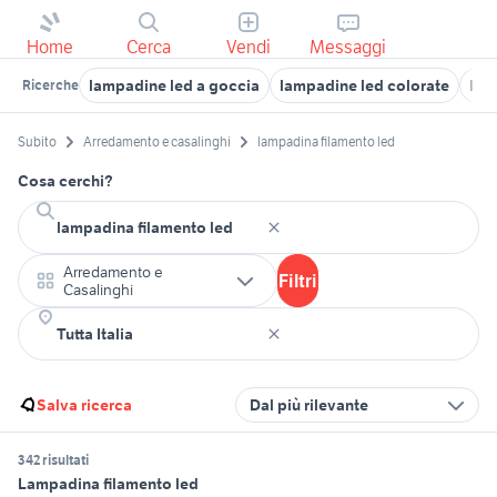
Home
Cerca
Vendi
Messaggi
lampadine led a goccia
lampadine led colorate
lam
Ricerche
Subito
Arredamento e casalinghi
lampadina filamento led
Cosa cerchi?
Arredamento e
Filtri
Casalinghi
Salva ricerca
Dal più rilevante
342 risultati
Lampadina filamento led