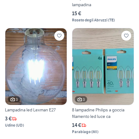
lampadina
15 €
Roseto degli Abruzzi
(
TE
)
3
3
Lampadina led Lexman E27
8 lampadine Philips a goccia
filamento led luce ca
3 €
14 €
Udine
(
UD
)
Parabiago
(
MI
)