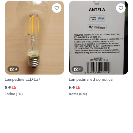
4
6
Lampadine LED E27
Lampadina led domotica
8 €
6 €
Torino
(
TO
)
Roma
(
RM
)