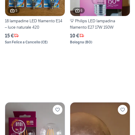
5
6
18 lampadine LED filamento E14
💡 Philips LED lampadina
– luce naturale 420
filamento E27 17W 150W
15 €
10 €
San Felice a Cancello
(
CE
)
Bologna
(
BO
)