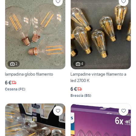
2
4
lampadina globo filamento
Lampadine vintage filamento a
led 2700 K
6 €
6 €
Cesena
(
FC
)
Brescia
(
BS
)