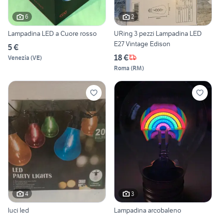
6
2
Lampadina LED a Cuore rosso
URing 3 pezzi Lampadina LED
E27 Vintage Edison
5 €
18 €
Venezia
(
VE
)
Roma
(
RM
)
4
3
luci led
Lampadina arcobaleno