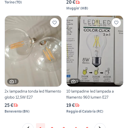
20 €
Torino
(
TO
)
Muggio'
(
MB
)
3
5
2x lampadina tonda led filamento
10 lampadine led lampada a
globo 12,5W E27
filamento 960 lumen E27
25 €
19 €
Benevento
(
BN
)
Reggio di Calabria
(
RC
)