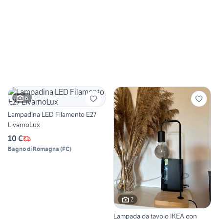
6
Lampadina LED Filamento E27
LivarnoLux
10 €
Bagno di Romagna
(
FC
)
2
Lampada da tavolo IKEA con