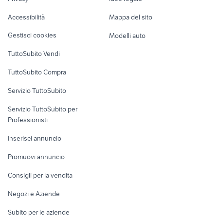
Garage e box
armadio sirio mondo
Caravan e Camper
appendiabiti da terra in legno
convenienza
Accessibilità
Mappa del sito
Loft, mansarde e
Veicoli commerciali
tavolo con panca
cassettiera farmacia usata
altro
Gestisci cookies
Modelli auto
Case vacanza
TuttoSubito Vendi
Uffici e Locali
TuttoSubito Compra
commerciali
Servizio TuttoSubito
elettronica
per la casa e la
sports e hobby
Servizio TuttoSubito per
persona
Informatica
Animali
Professionisti
Arredamento e
Console e
Accessori per
Casalinghi
Inserisci annuncio
Videogiochi
animali
Elettrodomestici
Promuovi annuncio
Audio/Video
Musica e Film
Giardino e Fai da te
Consigli per la vendita
Fotografia
Libri e Riviste
Abbigliamento e
Negozi e Aziende
Telefonia
Strumenti Musicali
Accessori
Subito per le aziende
Sports