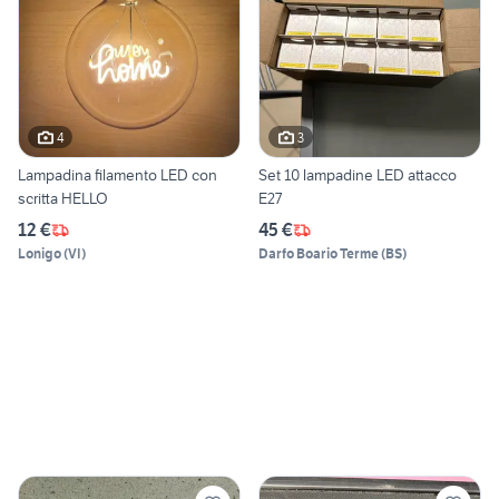
4
3
Lampadina filamento LED con
Set 10 lampadine LED attacco
scritta HELLO
E27
12 €
45 €
Lonigo
(
VI
)
Darfo Boario Terme
(
BS
)