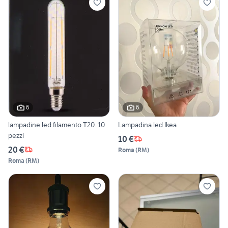
6
6
lampadine led filamento T20. 10
Lampadina led Ikea
pezzi
10 €
20 €
Roma
(
RM
)
Roma
(
RM
)