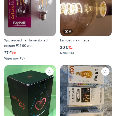
6
9pz lampadine filamento led
Lampadina vintage
edison E27 60 watt
20 €
27 €
Nola
(
NA
)
Vigevano
(
PV
)