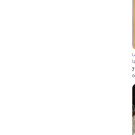
L
L
7
O