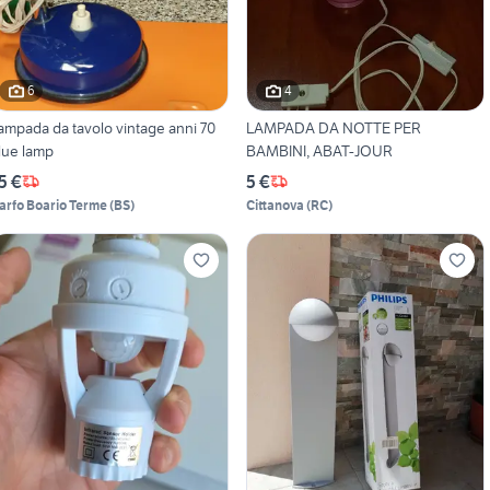
6
4
ampada da tavolo vintage anni 70
LAMPADA DA NOTTE PER
lue lamp
BAMBINI, ABAT-JOUR
5 €
5 €
arfo Boario Terme
(
BS
)
Cittanova
(
RC
)