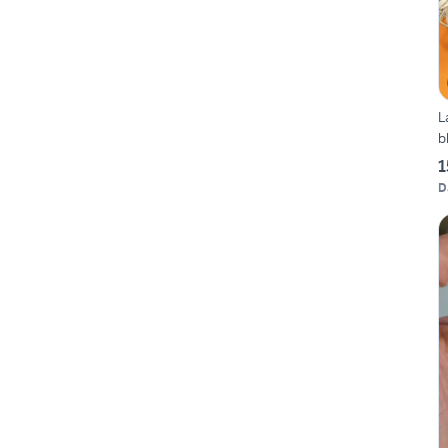
L
b
1
D