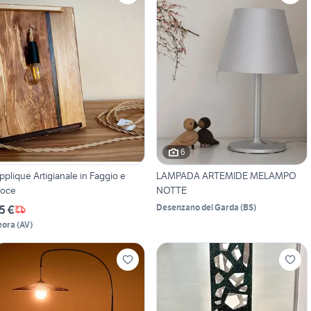
6
pplique Artigianale in Faggio e
LAMPADA ARTEMIDE MELAMPO
oce
NOTTE
Desenzano del Garda
(
BS
)
5 €
eora
(
AV
)