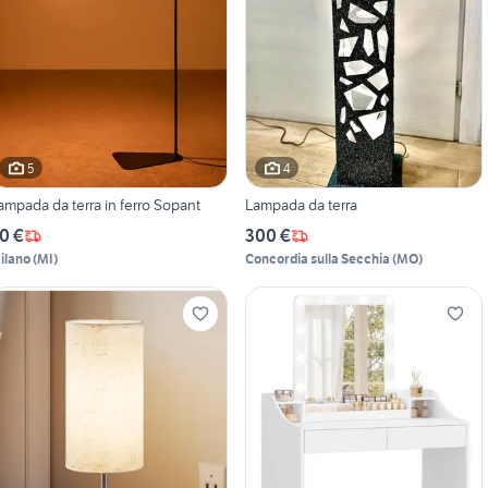
5
4
ampada da terra in ferro Sopant
Lampada da terra
0 €
300 €
ilano
(
MI
)
Concordia sulla Secchia
(
MO
)