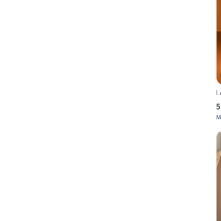
L
5
M