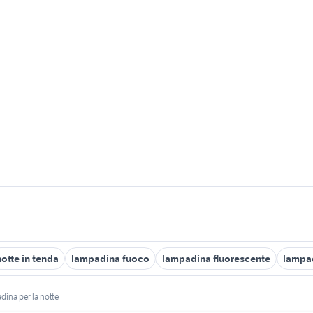
notte in tenda
lampadina fuoco
lampadina fluorescente
lampad
dina per la notte