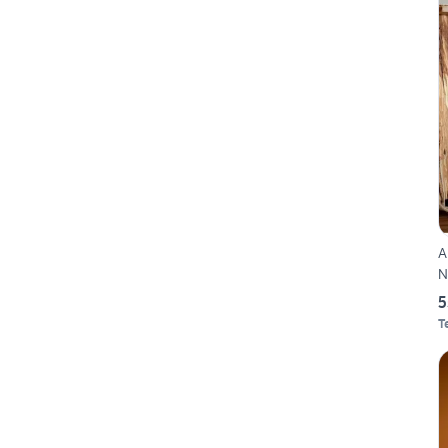
A
N
5
T