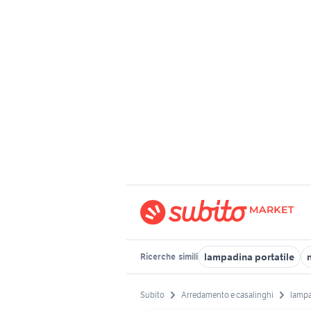
lampadina portatile
Ricerche
simili
Subito
Arredamento e casalinghi
lampa