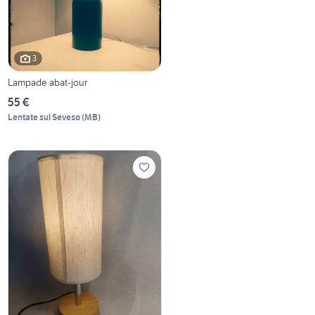
3
Lampade abat-jour
55 €
Lentate sul Seveso
(
MB
)