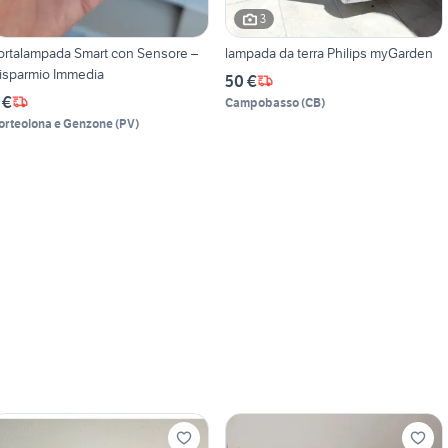
3
ortalampada Smart con Sensore –
lampada da terra Philips myGarden
isparmio Immedia
50 €
 €
Campobasso
(
CB
)
orteolona e Genzone
(
PV
)