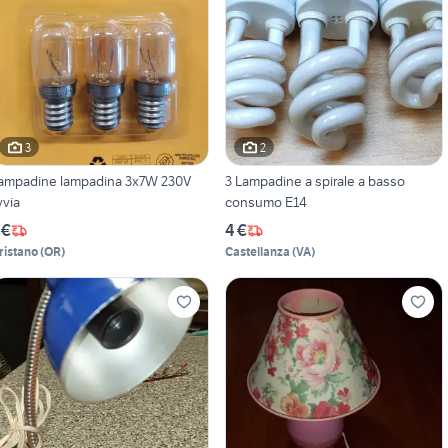
3
2
ampadine lampadina 3x7W 230V
3 Lampadine a spirale a basso
yvia
consumo E14
 €
4 €
ristano
(
OR
)
Castellanza
(
VA
)