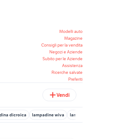
Modelli auto
Magazine
Consigli per la vendita
Negozi e Aziende
Subito per le Aziende
Assistenza
Ricerche salvate
Preferiti
Vendi
ina dicroica
lampadine wiva
lampadina nera
lampadine deco