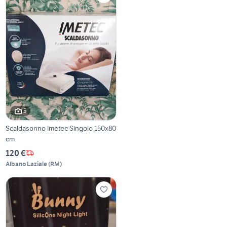
5
Scaldasonno Imetec Singolo 150x80
cm
120 €
Albano Laziale
(
RM
)