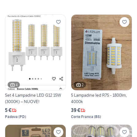
4
2
Set 4 Lampadine LED G12 15W
5 Lampadine led R7S - 1800lm,
(3000K) – NUOVE!
4000k
5 €
39 €
Padova
(
PD
)
Corte Franca
(
BS
)