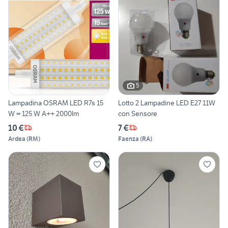
5
Lampadina OSRAM LED R7s 15
Lotto 2 Lampadine LED E27 11W
W = 125 W A++ 2000lm
con Sensore
10 €
7 €
Ardea
(
RM
)
Faenza
(
RA
)