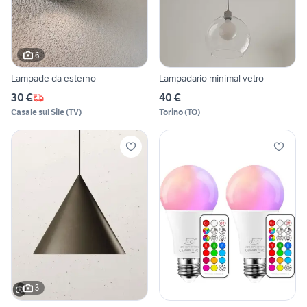
6
Lampade da esterno
Lampadario minimal vetro
30 €
40 €
Casale sul Sile
(
TV
)
Torino
(
TO
)
3