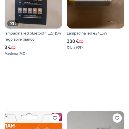
2
lampadina led bluetooth E27 15w
Lampadina led e27 13W
regolabile bianco
200 €
3 €
Olbia
(
OT
)
Modena
(
MO
)