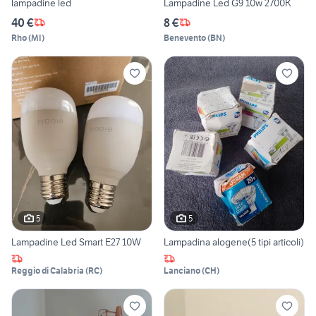
lampadine led
Lampadine Led G9 10w 2700K
40 €
8 €
Rho
(
MI
)
Benevento
(
BN
)
5
5
Lampadine Led Smart E27 10W
Lampadina alogene(5 tipi articoli)
Reggio di Calabria
(
RC
)
Lanciano
(
CH
)