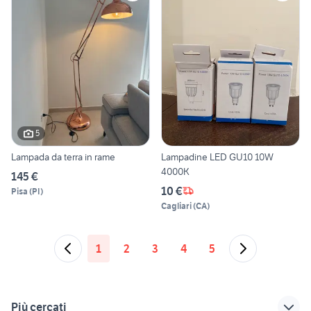
5
Lampada da terra in rame
Lampadine LED GU10 10W
4000K
145 €
10 €
Pisa
(
PI
)
Cagliari
(
CA
)
1
2
3
4
5
Più cercati