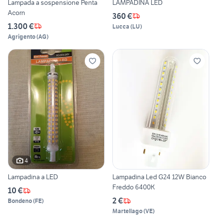
Lampada a sospensione Penta
LAMPADINA LED
Acorn
360 €
1.300 €
Lucca
(
LU
)
Agrigento
(
AG
)
4
Lampadina a LED
Lampadina Led G24 12W Bianco
Freddo 6400K
10 €
2 €
Bondeno
(
FE
)
Martellago
(
VE
)