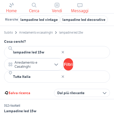
Home
Cerca
Vendi
Messaggi
lampadine led vintage
lampadine led decorative
la
Ricerche
Subito
Arredamento e casalinghi
lampadine led 15w
Cosa cerchi?
Arredamento e
Filtri
Casalinghi
Salva ricerca
Dal più rilevante
312 risultati
Lampadine led 15w