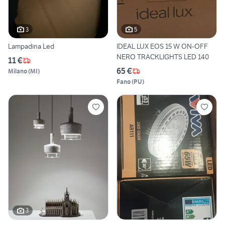
3
5
Lampadina Led
IDEAL LUX EOS 15 W ON-OFF
NERO TRACKLIGHTS LED 140
11 €
65 €
Milano
(
MI
)
Fano
(
PU
)
3