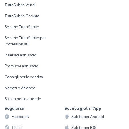
Case vacanza
TuttoSubito Vendi
Uffici e Locali
TuttoSubito Compra
commerciali
Servizio TuttoSubito
elettronica
per la casa e la
sports e hobby
Servizio TuttoSubito per
persona
Informatica
Animali
Professionisti
Arredamento e
Console e
Accessori per
Casalinghi
Inserisci annuncio
Videogiochi
animali
Elettrodomestici
Promuovi annuncio
Audio/Video
Musica e Film
Giardino e Fai da te
Consigli per la vendita
Fotografia
Libri e Riviste
Abbigliamento e
Negozi e Aziende
Telefonia
Strumenti Musicali
Accessori
Subito per le aziende
Sports
Tutto per i bambini
Seguici su
Scarica gratis l'App
Biciclette
Facebook
Subito per Android
Collezionismo
TikTok
Subito per iOS