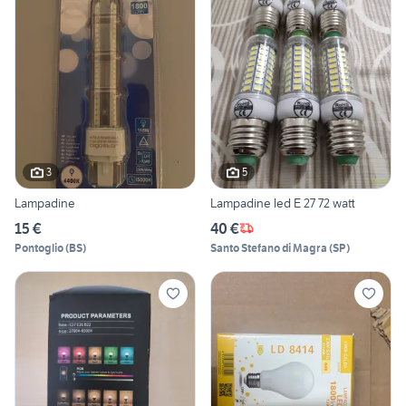
3
5
Lampadine
Lampadine led E 27 72 watt
15 €
40 €
Pontoglio
(
BS
)
Santo Stefano di Magra
(
SP
)