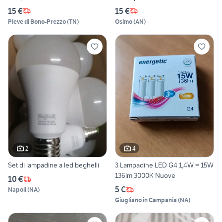
15 €
15 €
Pieve di Bono-Prezzo
(
TN
)
Osimo
(
AN
)
2
4
Set di lampadine a led beghelli
3 Lampadine LED G4 1,4W = 15W
136lm 3000K Nuove
10 €
5 €
Napoli
(
NA
)
Giugliano in Campania
(
NA
)