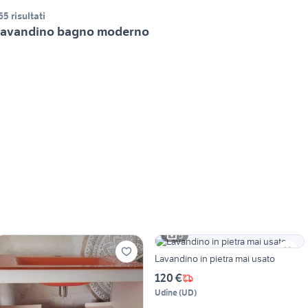
65 risultati
avandino bagno moderno
5
Lavandino in pietra mai usato
120 €
Udine
(
UD
)