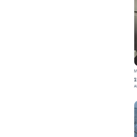
M
1
A