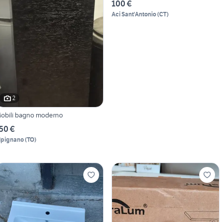
100 €
Aci Sant'Antonio
(
CT
)
2
obili bagno moderno
50 €
lpignano
(
TO
)