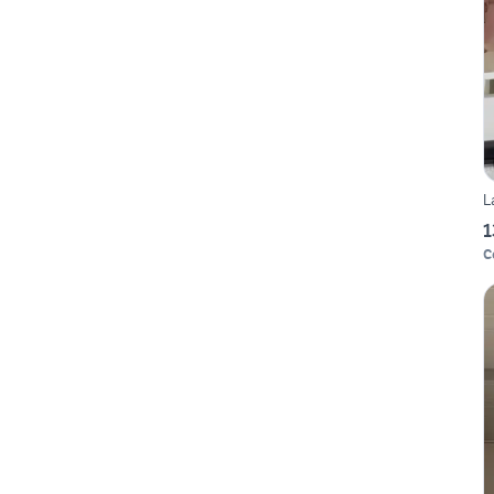
L
1
C