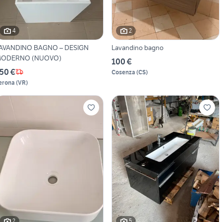
4
2
AVANDINO BAGNO – DESIGN
Lavandino bagno
ODERNO (NUOVO)
100 €
50 €
Cosenza
(
CS
)
erona
(
VR
)
2
5