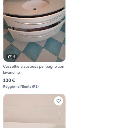
4
Cassettiera sospesa per bagno con
lavandino.
100 €
Reggio nell'Emilia
(
RE
)