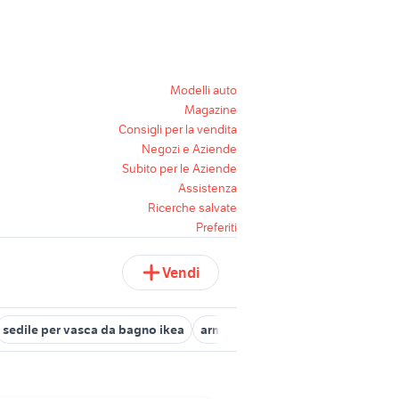
Modelli auto
Magazine
Consigli per la vendita
Negozi e Aziende
Subito per le Aziende
Assistenza
Ricerche salvate
Preferiti
Vendi
sedile per vasca da bagno ikea
armadietto bagno
specchio bag