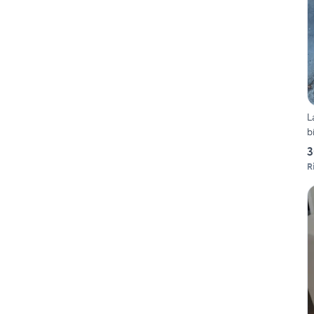
L
b
3
R