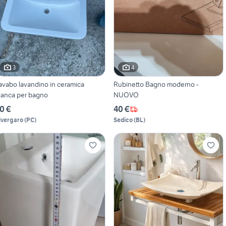
3
4
avabo lavandino in ceramica
Rubinetto Bagno moderno -
ianca per bagno
NUOVO
0 €
40 €
ivergaro
(
PC
)
Sedico
(
BL
)