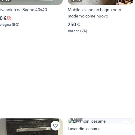
avandino da Bagno 40x40
Mobile lavandino bagno nero
moderno come nuovo
0 €
250 €
ologna
(
BO
)
Varese
(
VA
)
4
Lavandini cesame