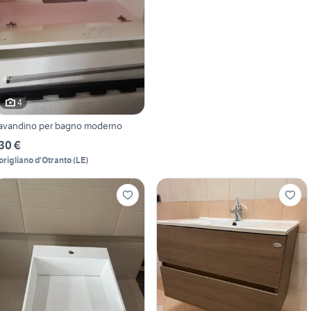
4
avandino per bagno moderno
30 €
origliano d'Otranto
(
LE
)