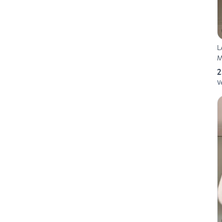
L
M
2
V