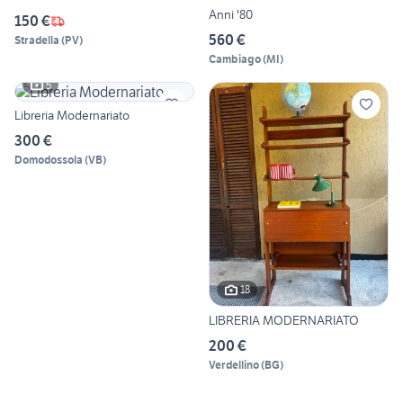
Anni '80
150 €
560 €
Stradella
(
PV
)
Cambiago
(
MI
)
5
Libreria Modernariato
300 €
Domodossola
(
VB
)
18
LIBRERIA MODERNARIATO
200 €
Verdellino
(
BG
)