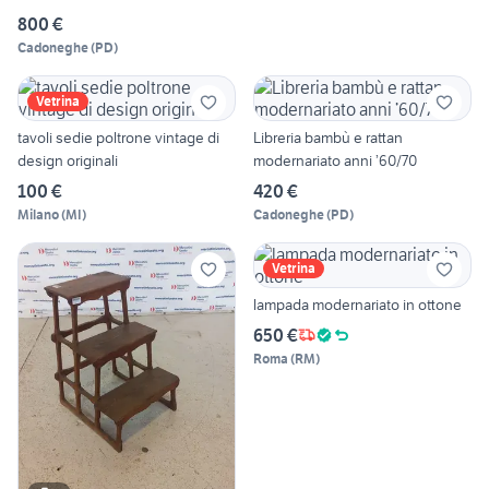
800 €
Cadoneghe
(
PD
)
Vetrina
tavoli sedie poltrone vintage di
Libreria bambù e rattan
design originali
modernariato anni ’60/70
100 €
420 €
Milano
(
MI
)
Cadoneghe
(
PD
)
Vetrina
lampada modernariato in ottone
650 €
Roma
(
RM
)