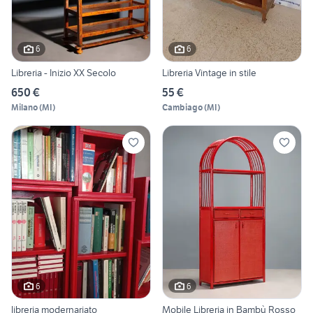
6
6
Libreria - Inizio XX Secolo
Libreria Vintage in stile
650 €
55 €
Milano
(
MI
)
Cambiago
(
MI
)
6
6
libreria modernariato
Mobile Libreria in Bambù Rosso