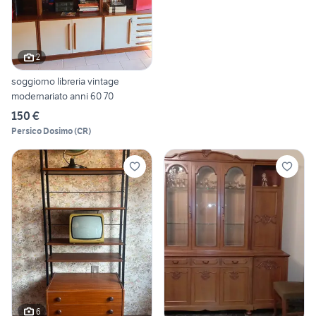
2
soggiorno libreria vintage
modernariato anni 60 70
150 €
Persico Dosimo
(
CR
)
6