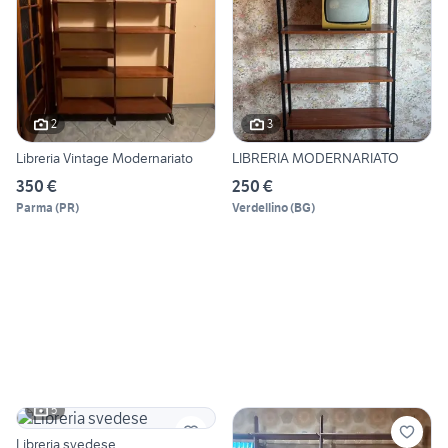
2
3
Libreria Vintage Modernariato
LIBRERIA MODERNARIATO
350 €
250 €
Parma
(
PR
)
Verdellino
(
BG
)
5
Libreria svedese