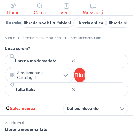
Home
Cerca
Vendi
Messaggi
libreria book titti fabiani
libreria antica
libreria bil
Ricerche
Subito
Arredamento e casalinghi
libreria modernariato
Cosa cerchi?
Arredamento e
Filtri
Casalinghi
Salva ricerca
Dal più rilevante
255 risultati
Libreria modernariato