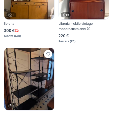
3
6
libreria
Libreria mobile vintage
modernariato anni 70
300 €
220 €
Monza
(
MB
)
Ferrara
(
FE
)
6