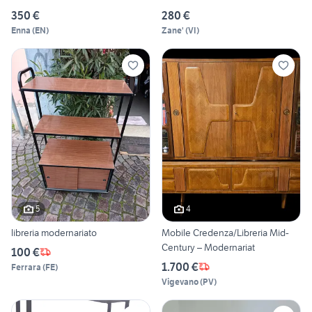
350 €
280 €
Enna
(
EN
)
Zane'
(
VI
)
5
4
libreria modernariato
Mobile Credenza/Libreria Mid-
Century – Modernariat
100 €
1.700 €
Ferrara
(
FE
)
Vigevano
(
PV
)