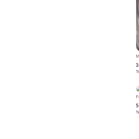
M
1
T
F
5
T