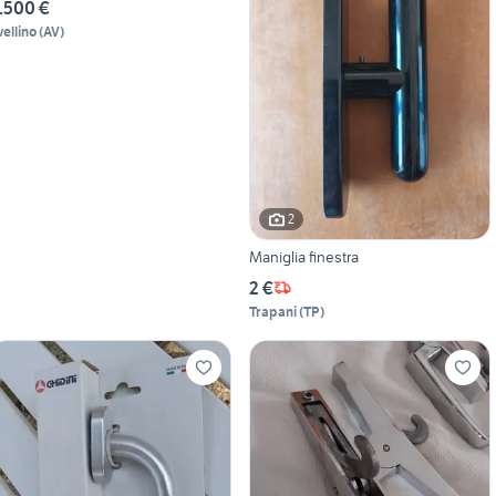
.500 €
vellino
(
AV
)
2
Maniglia finestra
2 €
Trapani
(
TP
)