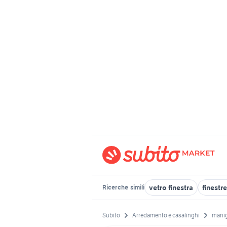
vetro finestra
finestr
Ricerche
simili
Subito
Arredamento e casalinghi
manig