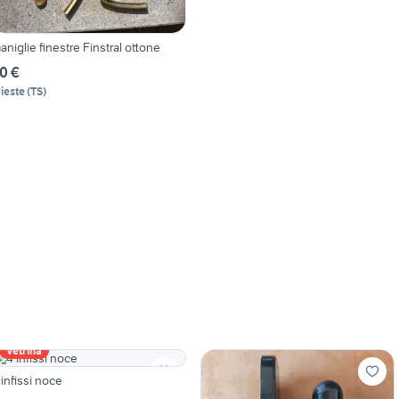
aniglie finestre Finstral ottone
0 €
rieste
(
TS
)
Vetrina
 infissi noce