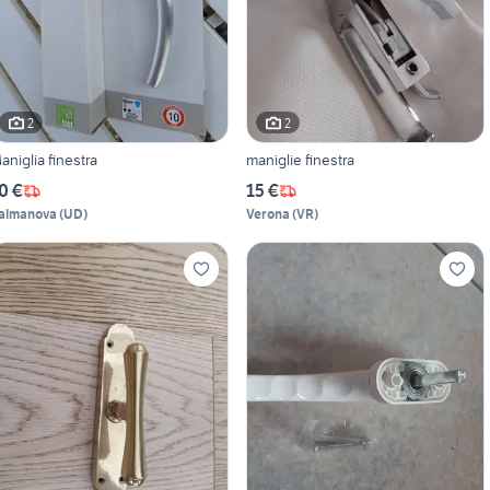
2
2
aniglia finestra
maniglie finestra
0 €
15 €
almanova
(
UD
)
Verona
(
VR
)