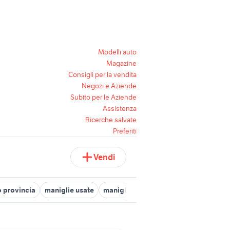
Modelli auto
Magazine
Consigli per la vendita
Negozi e Aziende
Subito per le Aziende
Assistenza
Ricerche salvate
Preferiti
Vendi
 provincia
maniglie usate
maniglie per camerette
finestra leg