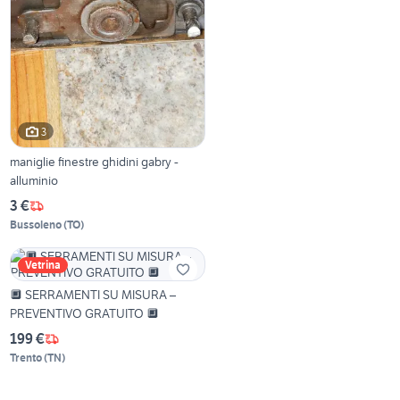
3
maniglie finestre ghidini gabry -
alluminio
3 €
Bussoleno
(
TO
)
Vetrina
🔲 SERRAMENTI SU MISURA –
PREVENTIVO GRATUITO 🔲
199 €
Trento
(
TN
)