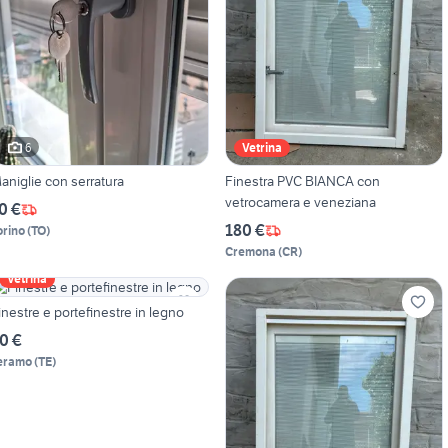
6
Vetrina
aniglie con serratura
Finestra PVC BIANCA con
vetrocamera e veneziana
0 €
180 €
orino
(
TO
)
Cremona
(
CR
)
Vetrina
inestre e portefinestre in legno
0 €
eramo
(
TE
)