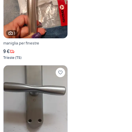
3
maniglia per finestre
9 €
Trieste
(
TS
)