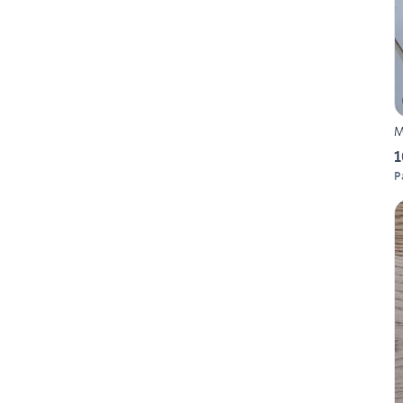
M
1
P