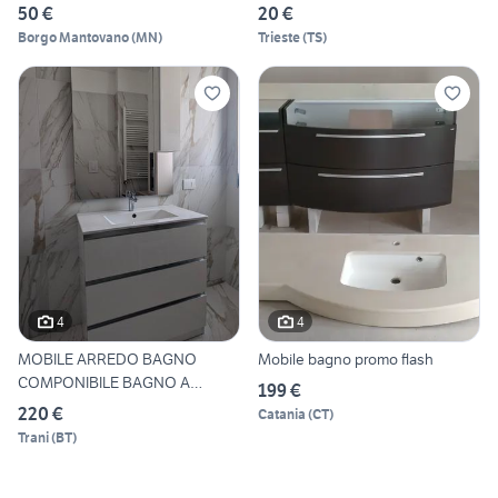
50 €
20 €
Borgo Mantovano
(
MN
)
Trieste
(
TS
)
4
4
MOBILE ARREDO BAGNO
Mobile bagno promo flash
COMPONIBILE BAGNO A
199 €
TERRA
220 €
Catania
(
CT
)
Trani
(
BT
)