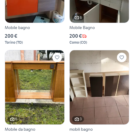
6
Mobile bagno
Mobile Bagno
200 €
200 €
Torino
(
TO
)
Como
(
CO
)
6
3
Mobile da bagno
mobili bagno