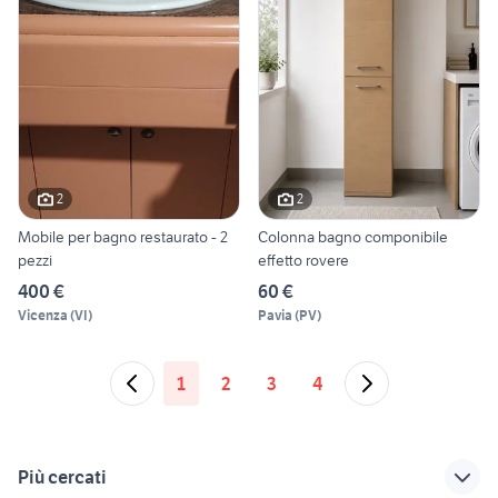
2
2
Mobile per bagno restaurato - 2
Colonna bagno componibile
pezzi
effetto rovere
400 €
60 €
Vicenza
(
VI
)
Pavia
(
PV
)
1
2
3
4
Più cercati