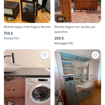
4
2
Mobile bagno Arte bagno Veneta
Mobile bagno con lavabo più
specchio
750 €
100 €
Treviso
(
TV
)
Maruggio
(
TA
)
4
2