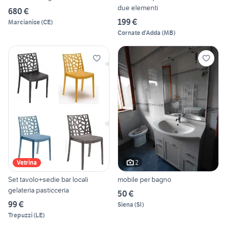
due elementi
680 €
199 €
Marcianise
(
CE
)
Cornate d'Adda
(
MB
)
2
Vetrina
Set tavolo+sedie bar locali
mobile per bagno
gelateria pasticceria
50 €
99 €
Siena
(
SI
)
Trepuzzi
(
LE
)