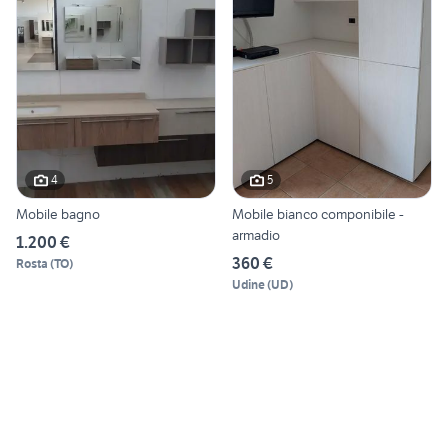
4
5
Mobile bagno
Mobile bianco componibile -
armadio
1.200 €
360 €
Rosta
(
TO
)
Udine
(
UD
)