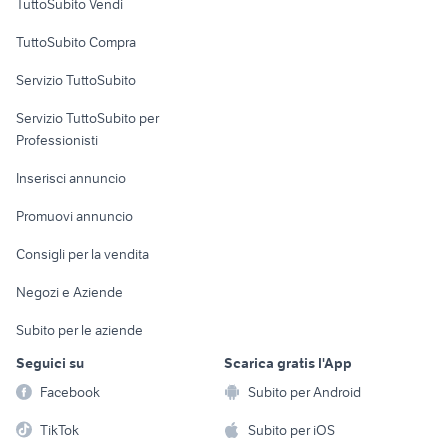
TuttoSubito Vendi
Uffici e Locali
TuttoSubito Compra
commerciali
Servizio TuttoSubito
elettronica
per la casa e la
sports e hobby
Servizio TuttoSubito per
persona
Informatica
Animali
Professionisti
Arredamento e
Console e
Accessori per
Casalinghi
Inserisci annuncio
Videogiochi
animali
Elettrodomestici
Promuovi annuncio
Audio/Video
Musica e Film
Giardino e Fai da te
Consigli per la vendita
Fotografia
Libri e Riviste
Abbigliamento e
Negozi e Aziende
Telefonia
Strumenti Musicali
Accessori
Subito per le aziende
Sports
Tutto per i bambini
Seguici su
Scarica gratis l'App
Biciclette
Facebook
Subito per Android
Collezionismo
TikTok
Subito per iOS