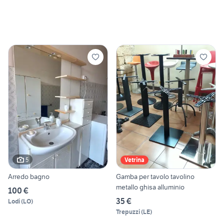
5
Vetrina
Arredo bagno
Gamba per tavolo tavolino
metallo ghisa alluminio
100 €
35 €
Lodi
(
LO
)
Trepuzzi
(
LE
)