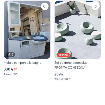
5
Vetrina
mobile componibile bagno
Set poltrone boom plust
PRONTA CONSEGNA
330 €
289 €
Tirano
(
SO
)
Trepuzzi
(
LE
)