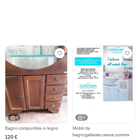
4
6
Bagno componibile in legno
Mobili da
bagno,gallarate,varese,somma
120 €