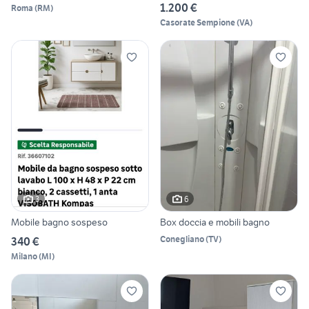
1.200 €
Roma
(
RM
)
Casorate Sempione
(
VA
)
3
6
Mobile bagno sospeso
Box doccia e mobili bagno
Conegliano
(
TV
)
340 €
Milano
(
MI
)