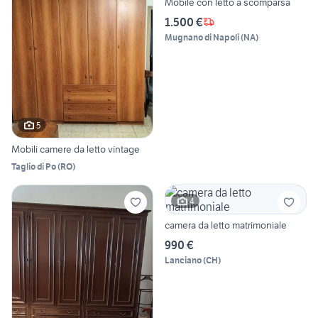
Mobile con letto a scomparsa
1.500 €
Mugnano di Napoli
(
NA
)
5
Mobili camere da letto vintage
Taglio di Po
(
RO
)
4
camera da letto matrimoniale
990 €
Lanciano
(
CH
)