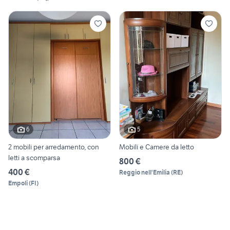
6
5
2 mobili per arredamento, con
Mobili e Camere da letto
letti a scomparsa
800 €
400 €
Reggio nell'Emilia
(
RE
)
Empoli
(
FI
)