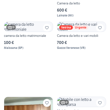
Camera da letto
600 €
Lainate
(
MI
)
6
Vetrina
Urgente
camera da letto matrimoniale
Camera da letto e vari mobili
100 €
700 €
Maissana
(
SP
)
Gazzo Veronese
(
VR
)
4