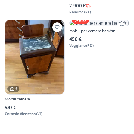
2.900 €
Palermo
(
PA
)
Vetrina
mobili per camera bambini
450 €
Veggiano
(
PD
)
6
Mobili camera
987 €
Cornedo Vicentino
(
VI
)