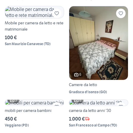
Mobile per camera da letto e rete
matrimoniale
100 €
San Maurizio Canavese
(
TO
)
6
Camere da letto
Gradisca d'Isonzo
(
GO
)
3
6
mobili per camera bambini
camera da letto anni '30
450 €
1.000 €
Veggiano
(
PD
)
San Francesco al Campo
(
TO
)