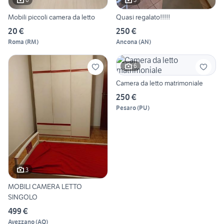
Mobili piccoli camera da letto
Quasi regalato!!!!!
20 €
250 €
Roma
(
RM
)
Ancona
(
AN
)
6
Camera da letto matrimoniale
250 €
Pesaro
(
PU
)
3
MOBILI CAMERA LETTO
SINGOLO
499 €
Avezzano
(
AQ
)