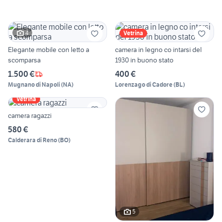
4
Vetrina
Elegante mobile con letto a
camera in legno co intarsi del
scomparsa
1930 in buono stato
1.500 €
400 €
Mugnano di Napoli
(
NA
)
Lorenzago di Cadore
(
BL
)
Vetrina
camera ragazzi
580 €
Calderara di Reno
(
BO
)
5