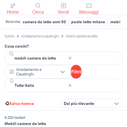
Home
Cerca
Vendi
Messaggi
camera da letto anni 50
posto letto milano
mobili in
Ricerche
Subito
Arredamento e casalinghi
mobili camere da letto
Cosa cerchi?
Arredamento e
Filtri
Casalinghi
Salva ricerca
Dal più rilevante
8.220 risultati
Mobili camere da letto