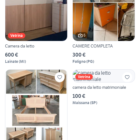
6
Vetrina
Camera da letto
CAMERE COMPLETA
600 €
300 €
Lainate
(
MI
)
Foligno
(
PG
)
Vetrina
camera da letto matrimoniale
100 €
Maissana
(
SP
)