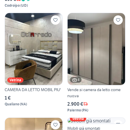
Codroipo
(
UD
)
4
Vetrina
CAMERA DA LETTO MOBIL PIU'
Vende.si camera da letto come
nuo.va
1 €
2.900 €
Qualiano
(
NA
)
Palermo
(
PA
)
Vetrina
Mobili già smontati