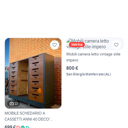
Vetrina
Mobili camera letto vintage stile
impero
800 €
San Giorgio Monferrato
(
AL
)
13
MOBILE SCHEDARIO A
CASSETTI ANNI 40 DECO'
UFFICIO
699 €