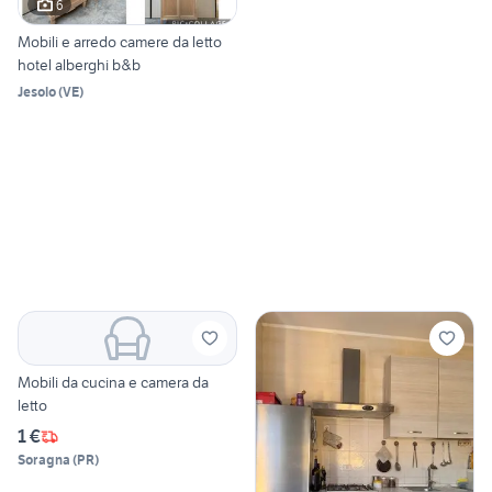
6
Mobili e arredo camere da letto
hotel alberghi b&b
Jesolo
(
VE
)
Mobili da cucina e camera da
letto
1 €
Soragna
(
PR
)