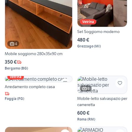
Vetrina
Set Soggiorno moderno
480 €
4
Grezzago
(
MI
)
Mobile soggiorno 280x35x90 cm
350 €
Bergamo
(
BG
)
Vetrina
Arredamento completo casa
6
Mobile-letto salvaspazio per
Foggia
(
FG
)
cameretta
600 €
Roma
(
RM
)