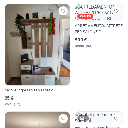
Vetrina
ARREDAMENTO/ ATTREZZI
PER SALONE DI
PARRUCCHIERE
500 €
Roma
(
RM
)
Mobile ingresso salvaspazio
65 €
Rivoli
(
TO
)
3
mobili per camera bambini