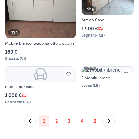
6
Arredo Casa
1.900 €
3
Legnano
(
MI
)
Mobile bianco lucido salotto o cucina
180 €
Creazzo
(
VI
)
4
2 Mobili/librerie
Lecce
(
LE
)
mobile per casa
1.000 €
Cartoceto
(
PU
)
1
2
3
4
5