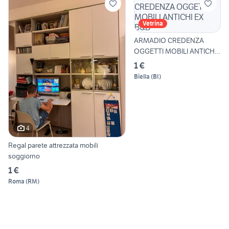
Vetrina
ARMADIO CREDENZA
OGGETTI MOBILI ANTICHI
EX B&B
1 €
Biella
(
BI
)
4
Regal parete attrezzata mobili
soggiorno
1 €
Roma
(
RM
)