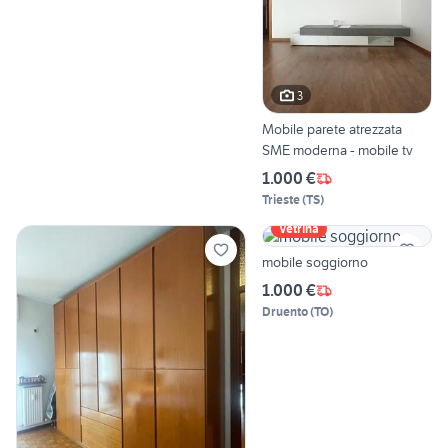
3
Mobile parete atrezzata
SME moderna - mobile tv
1.000 €
Trieste
(
TS
)
Vetrina
mobile soggiorno
1.000 €
Druento
(
TO
)