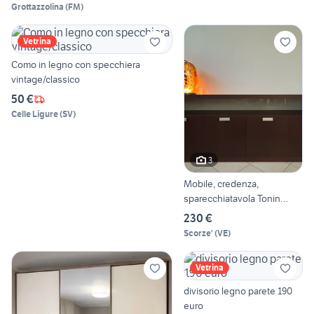
Grottazzolina
(
FM
)
Vetrina
Como in legno con specchiera
vintage/classico
50 €
Celle Ligure
(
SV
)
3
Mobile, credenza,
sparecchiatavola Tonin
Casa
230 €
Scorze'
(
VE
)
Vetrina
divisorio legno parete 190
euro