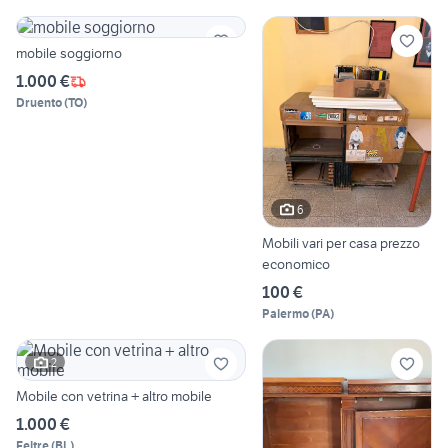
mobile soggiorno
1.000 €
Druento
(
TO
)
6
Mobili vari per casa prezzo
economico
100 €
Palermo
(
PA
)
2
Mobile con vetrina + altro mobile
1.000 €
Feltre
(
BL
)