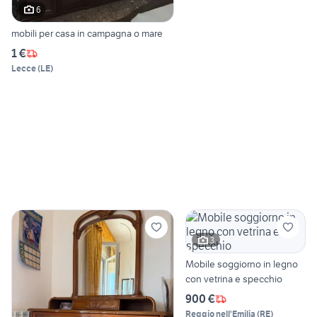
6
mobili per casa in campagna o mare
1 €
Lecce
(
LE
)
3
Mobile soggiorno in legno
con vetrina e specchio
900 €
Reggio nell'Emilia
(
RE
)