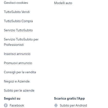
Gestisci cookies
Modelli auto
Case vacanza
TuttoSubito Vendi
Uffici e Locali
TuttoSubito Compra
commerciali
Servizio TuttoSubito
elettronica
per la casa e la
sports e hobby
Servizio TuttoSubito per
persona
Informatica
Animali
Professionisti
Arredamento e
Console e
Accessori per
Casalinghi
Inserisci annuncio
Videogiochi
animali
Elettrodomestici
Promuovi annuncio
Audio/Video
Musica e Film
Giardino e Fai da te
Consigli per la vendita
Fotografia
Libri e Riviste
Abbigliamento e
Negozi e Aziende
Telefonia
Strumenti Musicali
Accessori
Subito per le aziende
Sports
Tutto per i bambini
Seguici su
Scarica gratis l'App
Biciclette
Facebook
Subito per Android