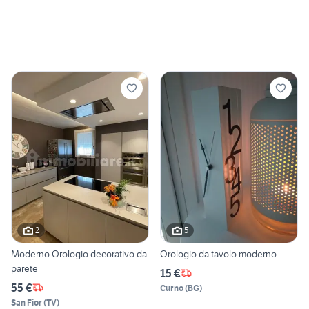
2
5
Moderno Orologio decorativo da
Orologio da tavolo moderno
parete
15 €
55 €
Curno
(
BG
)
San Fior
(
TV
)