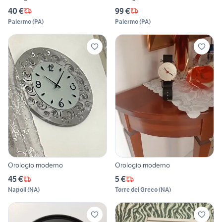
40 €
99 €
Palermo
(
PA
)
Palermo
(
PA
)
Orologio moderno
Orologio moderno
45 €
5 €
Napoli
(
NA
)
Torre del Greco
(
NA
)