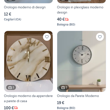
Orologio moderno di design
Orologio in plexiglass moderno
design
12 €
40 €
Cagliari
(
CA
)
Bologna
(
BO
)
3
3
Orologio moderno da appendere
Orologio da Parete Moderno
a parete di casa
19 €
100 €
Bologna
(
BO
)