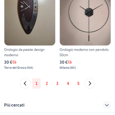
Orologio da parete design
Orologio moderno con pendolo
moderno
50cm
30 €
30 €
Torre del Greco
(
NA
)
Milano
(
MI
)
1
2
3
4
5
Più cercati