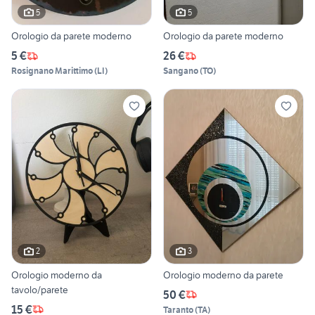
5
5
Orologio da parete moderno
Orologio da parete moderno
5 €
26 €
Rosignano Marittimo
(
LI
)
Sangano
(
TO
)
2
3
Orologio moderno da
Orologio moderno da parete
tavolo/parete
50 €
15 €
Taranto
(
TA
)