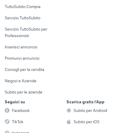
Uffici e Locali
TuttoSubito Compra
commerciali
Servizio TuttoSubito
elettronica
per la casa e la
sports e hobby
Servizio TuttoSubito per
persona
Informatica
Animali
Professionisti
Arredamento e
Console e
Accessori per
Casalinghi
Inserisci annuncio
Videogiochi
animali
Elettrodomestici
Promuovi annuncio
Audio/Video
Musica e Film
Giardino e Fai da te
Consigli per la vendita
Fotografia
Libri e Riviste
Abbigliamento e
Negozi e Aziende
Telefonia
Strumenti Musicali
Accessori
Subito per le aziende
Sports
Tutto per i bambini
Seguici su
Scarica gratis l'App
Biciclette
Facebook
Subito per Android
Collezionismo
TikTok
Subito per iOS
Instagram