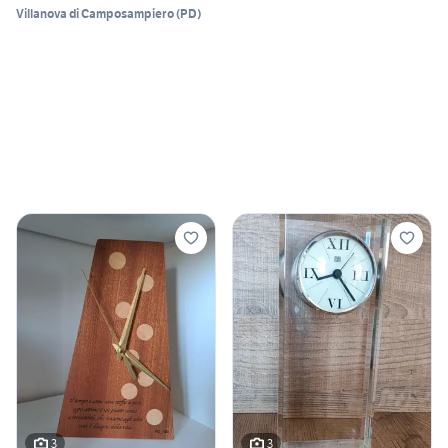
Villanova di Camposampiero
(
PD
)
3
3