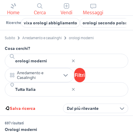
Home
Cerca
Vendi
Messaggi
vixa orologi abbigliamento
orologi secondo polso p
Ricerche
Subito
Arredamento e casalinghi
orologi moderni
Cosa cerchi?
Arredamento e
Filtri
Casalinghi
Salva ricerca
Dal più rilevante
697 risultati
Orologi moderni