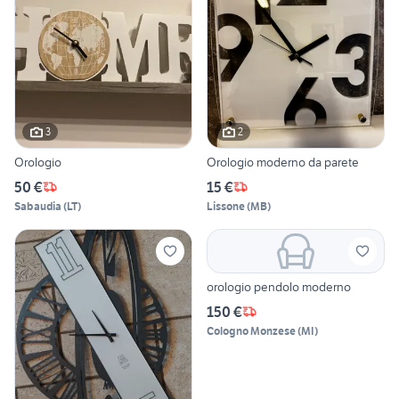
3
2
Orologio
Orologio moderno da parete
50 €
15 €
Sabaudia
(
LT
)
Lissone
(
MB
)
orologio pendolo moderno
150 €
Cologno Monzese
(
MI
)