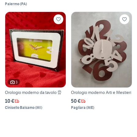
Palermo
(
PA
)
3
Orologio moderno da tavolo ⏰
Orologio moderno Arti e Mestieri
10 €
50 €
Cinisello Balsamo
(
MI
)
Pagliara
(
ME
)