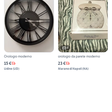
4
Orologio moderno
orologio da parete moderno
15 €
23 €
Udine
(
UD
)
Marano di Napoli
(
NA
)