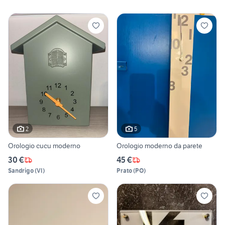
2
5
Orologio cucu moderno
Orologio moderno da parete
30 €
45 €
Sandrigo
(
VI
)
Prato
(
PO
)