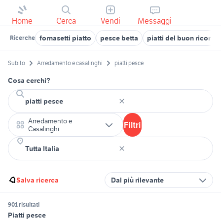
Home
Cerca
Vendi
Messaggi
fornasetti piatto
pesce betta
piatti del buon ricordo
Ricerche
Subito
Arredamento e casalinghi
piatti pesce
Cosa cerchi?
Arredamento e
Filtri
Casalinghi
Salva ricerca
Dal più rilevante
901 risultati
Piatti pesce