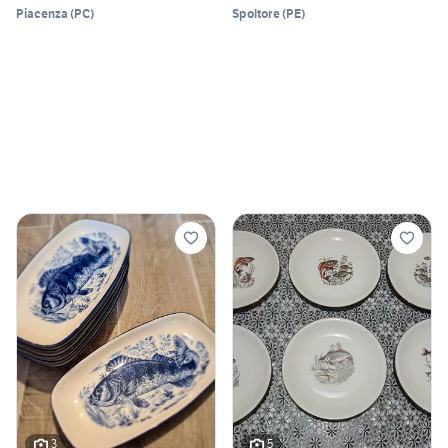
Piacenza
(
PC
)
Spoltore
(
PE
)
3
5