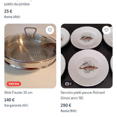
piatto da portata
25 €
Roma
(
RM
)
6
Vetrina
Wok Fissler 35 cm
Servizio piatti pesce Richard
Ginori anni '80.
140 €
290 €
Gorgonzola
(
MI
)
Roma
(
RM
)