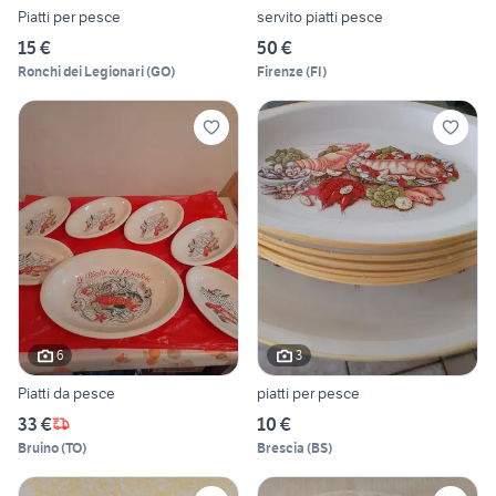
Piatti per pesce
servito piatti pesce
15 €
50 €
Ronchi dei Legionari
(
GO
)
Firenze
(
FI
)
6
3
Piatti da pesce
piatti per pesce
33 €
10 €
Bruino
(
TO
)
Brescia
(
BS
)