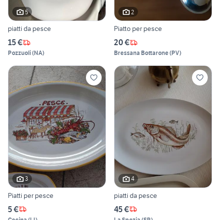
5
2
piatti da pesce
Piatto per pesce
15 €
20 €
Pozzuoli
(
NA
)
Bressana Bottarone
(
PV
)
3
4
Piatti per pesce
piatti da pesce
5 €
45 €
Cecina
(
LI
)
La Spezia
(
SP
)