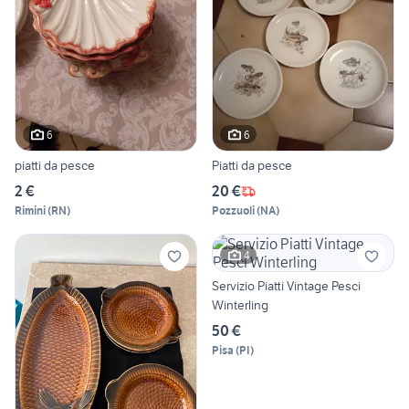
6
6
piatti da pesce
Piatti da pesce
2 €
20 €
Rimini
(
RN
)
Pozzuoli
(
NA
)
4
Servizio Piatti Vintage Pesci
Winterling
50 €
Pisa
(
PI
)