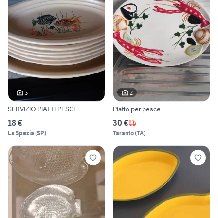
3
2
SERVIZIO PIATTI PESCE
Piatto per pesce
18 €
30 €
La Spezia
(
SP
)
Taranto
(
TA
)