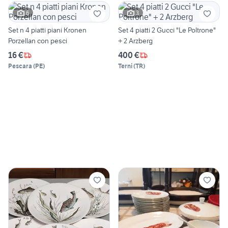
6
3
Set n 4 piatti piani Kronen
Set 4 piatti 2 Gucci "Le Poltrone"
Porzellan con pesci
+ 2 Arzberg
16 €
400 €
Pescara
(
PE
)
Terni
(
TR
)