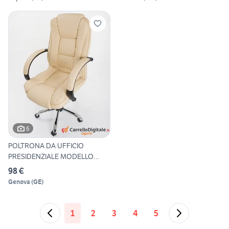
6
POLTRONA DA UFFICIO
PRESIDENZIALE MODELLO
COVER
98 €
Genova
(
GE
)
1
2
3
4
5