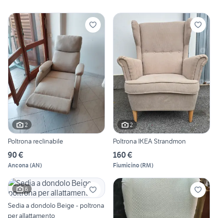
2
2
Poltrona reclinabile
Poltrona IKEA Strandmon
90 €
160 €
Ancona
(
AN
)
Fiumicino
(
RM
)
6
Sedia a dondolo Beige - poltrona
per allattamento