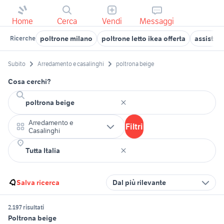
Home
Cerca
Vendi
Messaggi
poltrone milano
poltrone letto ikea offerta
assistent
Ricerche
Subito
Arredamento e casalinghi
poltrona beige
Cosa cerchi?
Arredamento e
Filtri
Casalinghi
Salva ricerca
Dal più rilevante
2.197 risultati
Poltrona beige