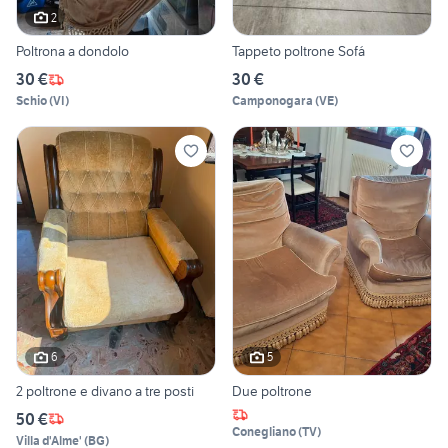
2
Poltrona a dondolo
Tappeto poltrone Sofá
30 €
30 €
Schio
(
VI
)
Camponogara
(
VE
)
6
5
2 poltrone e divano a tre posti
Due poltrone
50 €
Conegliano
(
TV
)
Villa d'Alme'
(
BG
)