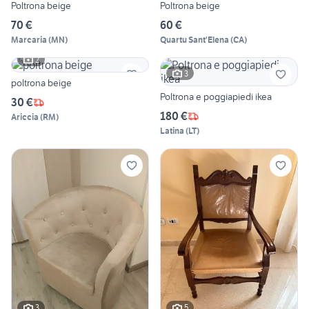
Poltrona beige
Poltrona beige
70 €
60 €
Marcaria
(
MN
)
Quartu Sant'Elena
(
CA
)
2
3
poltrona beige
Poltrona e poggiapiedi ikea
30 €
180 €
Ariccia
(
RM
)
Latina
(
LT
)
3
5