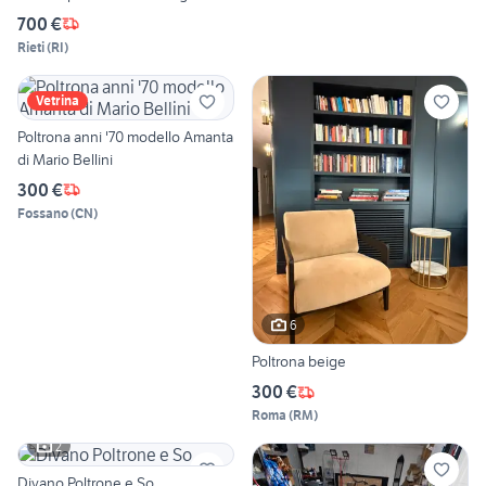
700 €
Rieti
(
RI
)
Vetrina
Poltrona anni '70 modello Amanta
di Mario Bellini
300 €
Fossano
(
CN
)
6
Poltrona beige
300 €
Roma
(
RM
)
2
Divano Poltrone e So