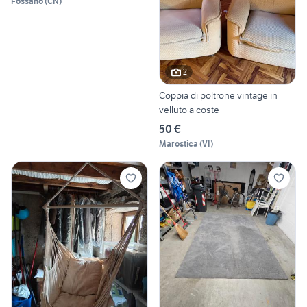
Fossano
(
CN
)
2
Coppia di poltrone vintage in
velluto a coste
50 €
Marostica
(
VI
)