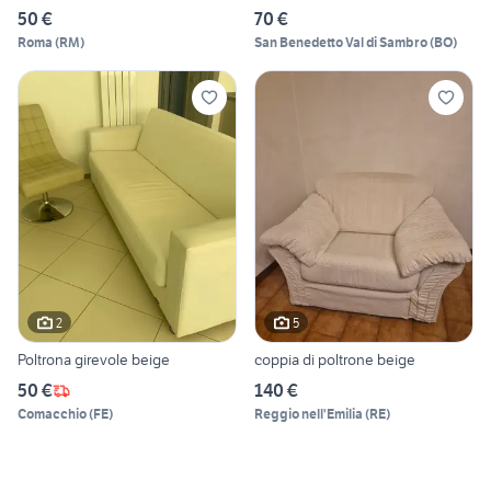
50 €
70 €
Roma
(
RM
)
San Benedetto Val di Sambro
(
BO
)
2
5
Poltrona girevole beige
coppia di poltrone beige
50 €
140 €
Comacchio
(
FE
)
Reggio nell'Emilia
(
RE
)