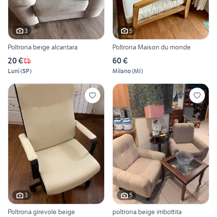
3
5
Poltrona beige alcantara
Poltrona Maison du monde
20 €
60 €
Luni
(
SP
)
Milano
(
MI
)
3
5
Poltrona girevole beige
poltrona beige imbottita