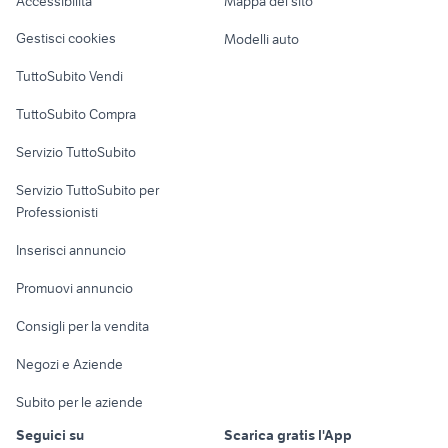
Accessibilità
Mappa del sito
Loft, mansarde e
divani beige
cassettiera a trieste e provincia
ponte a varese e provincia
Veicoli commerciali
altro
Gestisci cookies
Modelli auto
portaposate cassetto
anatre arredamento
Case vacanza
TuttoSubito Vendi
Uffici e Locali
TuttoSubito Compra
commerciali
Servizio TuttoSubito
elettronica
per la casa e la
sports e hobby
Servizio TuttoSubito per
persona
Informatica
Animali
Professionisti
Arredamento e
Console e
Accessori per
Casalinghi
Inserisci annuncio
Videogiochi
animali
Elettrodomestici
Promuovi annuncio
Audio/Video
Musica e Film
Giardino e Fai da te
Consigli per la vendita
Fotografia
Libri e Riviste
Abbigliamento e
Negozi e Aziende
Telefonia
Strumenti Musicali
Accessori
Subito per le aziende
Sports
Tutto per i bambini
Seguici su
Scarica gratis l'App