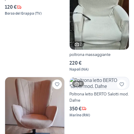
120 €
Borso del Grappa
(
TV
)
2
poltrona massaggiante
220 €
Napoli
(
NA
)
6
Poltrona letto BERTO Salotti mod.
Dafne
350 €
Marino
(
RM
)