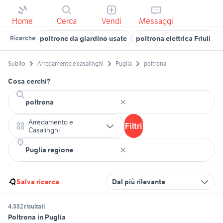
Home
Cerca
Vendi
Messaggi
poltrone da giardino usate
poltrona elettrica Friuli Ve
Ricerche
Subito
Arredamento e casalinghi
Puglia
poltrona
Cosa cerchi?
Arredamento e
Filtri
Casalinghi
Salva ricerca
Dal più rilevante
4.332 risultati
Poltrona in Puglia