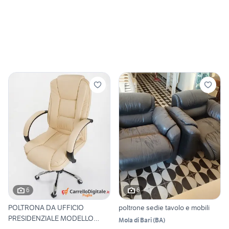
6
6
POLTRONA DA UFFICIO
poltrone sedie tavolo e mobili
PRESIDENZIALE MODELLO
Mola di Bari
(
BA
)
COVER