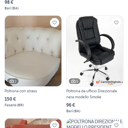
98 €
Bari
(
BA
)
2
6
Poltrona con strass
Poltrona da ufficio Direzionale
nera modello Smoke
150 €
96 €
Fasano
(
BR
)
Bari
(
BA
)