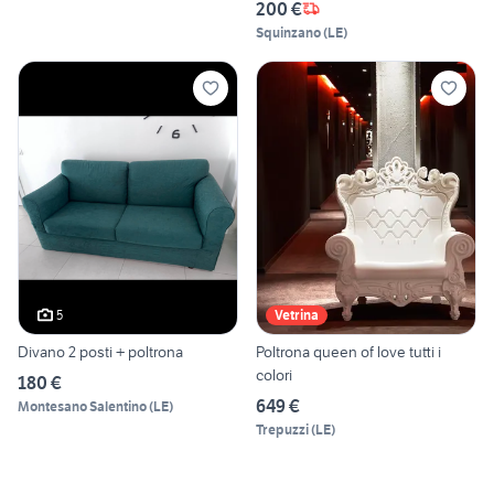
200 €
Squinzano
(
LE
)
5
Vetrina
Divano 2 posti + poltrona
Poltrona queen of love tutti i
colori
180 €
649 €
Montesano Salentino
(
LE
)
Trepuzzi
(
LE
)