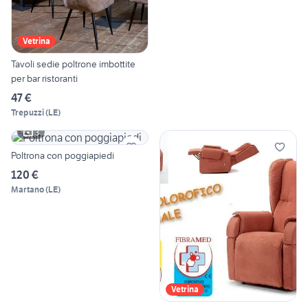
Vetrina
Tavoli sedie poltrone imbottite
per bar ristoranti
47 €
Trepuzzi
(
LE
)
3
Poltrona con poggiapiedi
120 €
Martano
(
LE
)
Vetrina