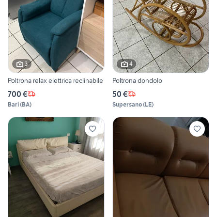
3
4
Poltrona relax elettrica reclinabile
Poltrona dondolo
700 €
50 €
Bari
(
BA
)
Supersano
(
LE
)