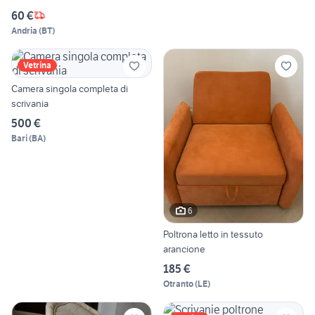
60 €
Andria
(
BT
)
Vetrina
Camera singola completa di
scrivania
500 €
Bari
(
BA
)
6
Poltrona letto in tessuto
arancione
185 €
Otranto
(
LE
)