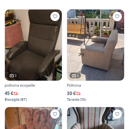
3
3
poltrona ecopelle
Poltrona
45 €
30 €
Bisceglie
(
BT
)
Taranto
(
TA
)