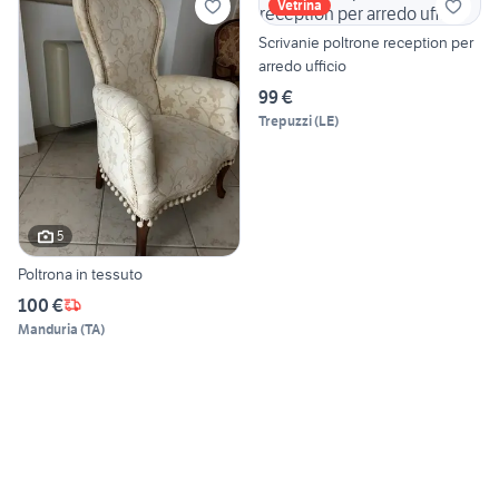
Vetrina
Scrivanie poltrone reception per
arredo ufficio
99 €
Trepuzzi
(
LE
)
5
Poltrona in tessuto
100 €
Manduria
(
TA
)