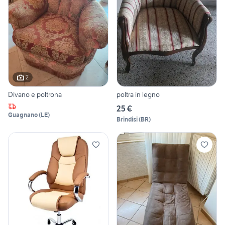
2
Divano e poltrona
poltra in legno
25 €
Guagnano
(
LE
)
Brindisi
(
BR
)