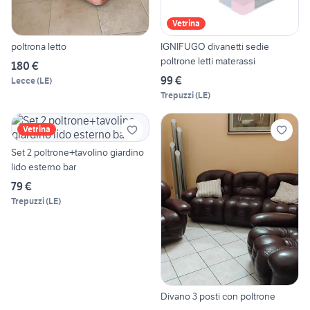
Vetrina
poltrona letto
IGNIFUGO divanetti sedie
poltrone letti materassi
180 €
99 €
Lecce
(
LE
)
Trepuzzi
(
LE
)
Vetrina
Set 2 poltrone+tavolino giardino
lido esterno bar
79 €
Trepuzzi
(
LE
)
Divano 3 posti con poltrone