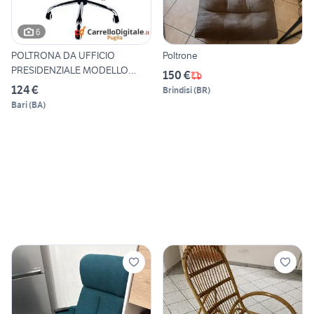
6
POLTRONA DA UFFICIO
Poltrone
PRESIDENZIALE MODELLO
150 €
MOU
124 €
Brindisi
(
BR
)
Bari
(
BA
)