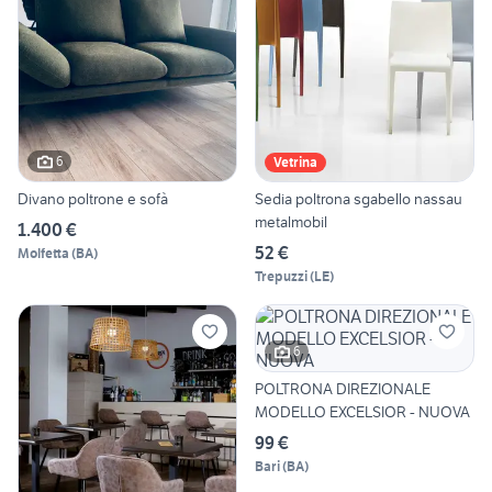
6
Vetrina
Divano poltrone e sofà
Sedia poltrona sgabello nassau
metalmobil
1.400 €
52 €
Molfetta
(
BA
)
Trepuzzi
(
LE
)
6
POLTRONA DIREZIONALE
MODELLO EXCELSIOR - NUOVA
99 €
Bari
(
BA
)