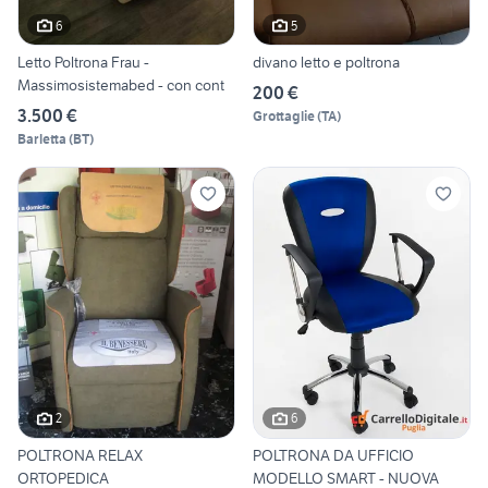
6
5
Letto Poltrona Frau -
divano letto e poltrona
Massimosistemabed - con cont
200 €
3.500 €
Grottaglie
(
TA
)
Barletta
(
BT
)
2
6
POLTRONA RELAX
POLTRONA DA UFFICIO
ORTOPEDICA
MODELLO SMART - NUOVA