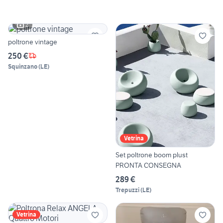
2
poltrone vintage
250 €
Squinzano
(
LE
)
Vetrina
Set poltrone boom plust
PRONTA CONSEGNA
289 €
Trepuzzi
(
LE
)
Vetrina