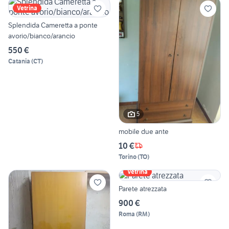
Vetrina
Splendida Cameretta a ponte
avorio/bianco/arancio
550 €
Catania
(
CT
)
5
mobile due ante
10 €
Torino
(
TO
)
Vetrina
Parete atrezzata
900 €
Roma
(
RM
)