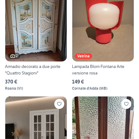
2
Vetrina
Armadio decorato a due porte
Lampada Blom Fontana Arte
"Quattro Stagioni"
versione rosa
370 €
149 €
Roana
(
VI
)
Cornate d'Adda
(
MB
)