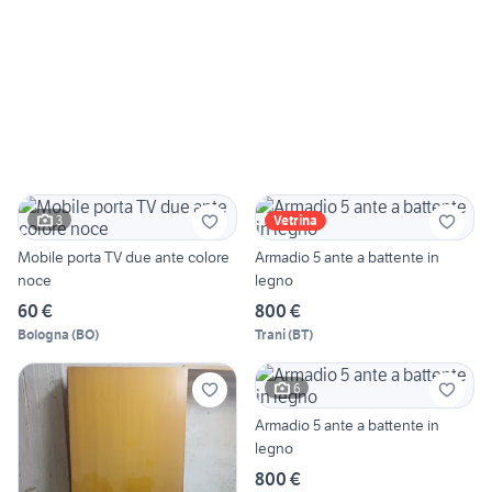
3
Vetrina
Mobile porta TV due ante colore
Armadio 5 ante a battente in
noce
legno
60 €
800 €
Bologna
(
BO
)
Trani
(
BT
)
6
Armadio 5 ante a battente in
legno
800 €