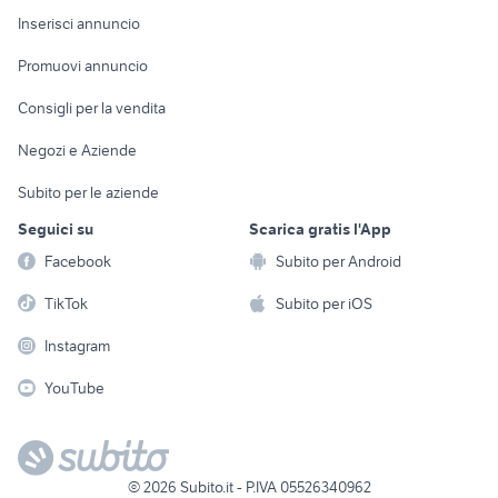
Console e
Accessori per
Casalinghi
Inserisci annuncio
Videogiochi
animali
Elettrodomestici
Promuovi annuncio
Audio/Video
Musica e Film
Giardino e Fai da te
Consigli per la vendita
Fotografia
Libri e Riviste
Abbigliamento e
Negozi e Aziende
Telefonia
Strumenti Musicali
Accessori
Subito per le aziende
Sports
Tutto per i bambini
Seguici su
Scarica gratis l'App
Biciclette
Facebook
Subito per Android
Collezionismo
TikTok
Subito per iOS
Instagram
YouTube
©
2026
Subito.it - P.IVA 05526340962