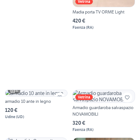
Vetrina
Madia porta TV ORME Light
420 €
Faenza
(
RA
)
6
Vetrina
armadio 10 ante in legno
Armadio guardaroba salvaspazio
120 €
NOVAMOBILI
Udine
(
UD
)
320 €
Faenza
(
RA
)