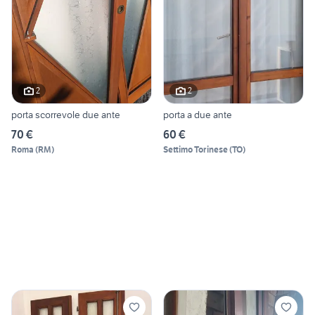
2
2
porta scorrevole due ante
porta a due ante
70 €
60 €
Roma
(
RM
)
Settimo Torinese
(
TO
)