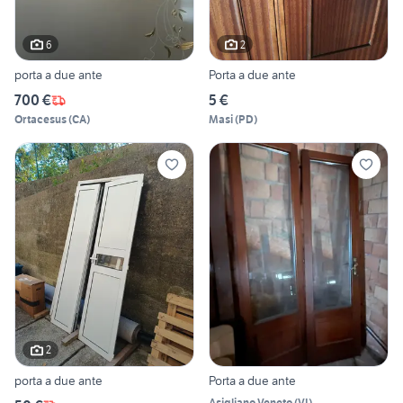
6
2
porta a due ante
Porta a due ante
700 €
5 €
Ortacesus
(
CA
)
Masi
(
PD
)
2
porta a due ante
Porta a due ante
Asigliano Veneto
(
VI
)