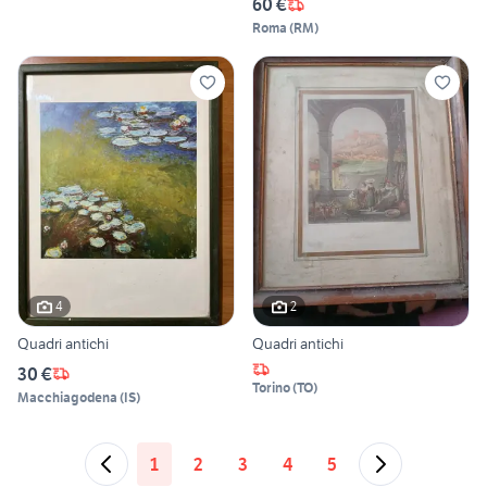
60 €
Roma
(
RM
)
4
2
Quadri antichi
Quadri antichi
30 €
Torino
(
TO
)
Macchiagodena
(
IS
)
1
2
3
4
5