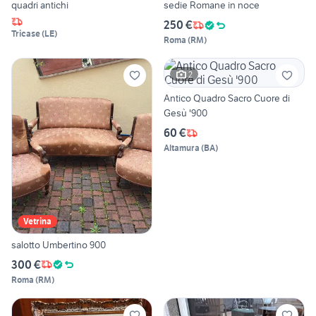
quadri antichi
sedie Romane in noce
250 €
Tricase
(
LE
)
Roma
(
RM
)
2
Antico Quadro Sacro Cuore di
Gesù '900
60 €
Altamura
(
BA
)
Vetrina
salotto Umbertino 900
300 €
Roma
(
RM
)