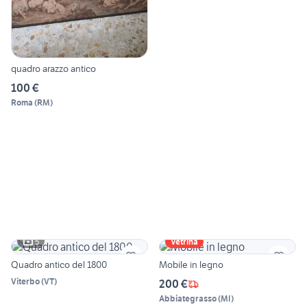
quadro arazzo antico
100 €
Roma
(
RM
)
5
Vetrina
Quadro antico del 1800
Mobile in legno
Viterbo
(
VT
)
200 €
Abbiategrasso
(
MI
)