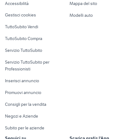
Accessibilità
Mappa del sito
tavolino ovale
mobili usati ghisalba
Loft, mansarde e
Veicoli commerciali
altro
Gestisci cookies
Modelli auto
Case vacanza
TuttoSubito Vendi
Uffici e Locali
TuttoSubito Compra
commerciali
Servizio TuttoSubito
elettronica
per la casa e la
sports e hobby
Servizio TuttoSubito per
persona
Informatica
Animali
Professionisti
Arredamento e
Console e
Accessori per
Casalinghi
Inserisci annuncio
Videogiochi
animali
Elettrodomestici
Promuovi annuncio
Audio/Video
Musica e Film
Giardino e Fai da te
Consigli per la vendita
Fotografia
Libri e Riviste
Abbigliamento e
Negozi e Aziende
Telefonia
Strumenti Musicali
Accessori
Subito per le aziende
Sports
Tutto per i bambini
Seguici su
Scarica gratis l'App