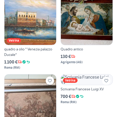
Vetrina
quadro a olio " Venezia palazzo
Quadro antico
Ducale"
130 €
1.100 €
Agrigento
(
AG
)
Roma
(
RM
)
Vetrina
Scrivania Francese Luigi XV
700 €
Roma
(
RM
)