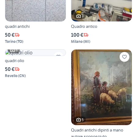
3
quadri antichi
Quadro antico
50 €
100 €
Torino
(
TO
)
Milano
(
MI
)
6
quadri olio
50 €
Revello
(
CN
)
5
Quadri antichi dipinti a mano
autore sconosciuto