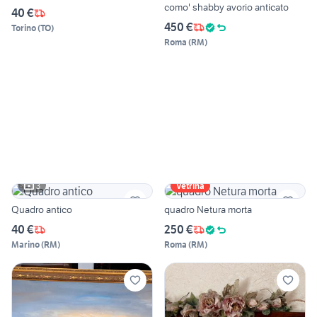
como' shabby avorio anticato
40 €
450 €
Torino
(
TO
)
Roma
(
RM
)
3
Vetrina
Quadro antico
quadro Netura morta
40 €
250 €
Marino
(
RM
)
Roma
(
RM
)