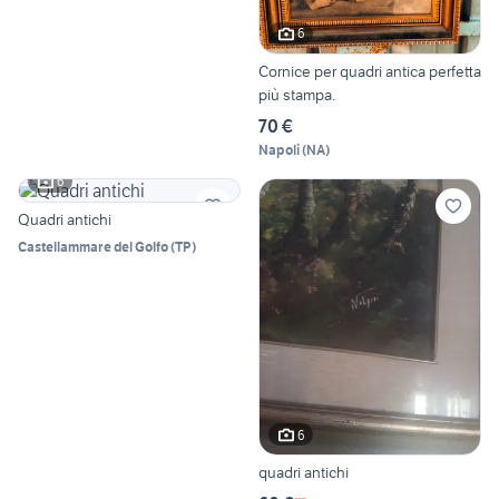
6
Cornice per quadri antica perfetta
più stampa.
70 €
Napoli
(
NA
)
6
Quadri antichi
Castellammare del Golfo
(
TP
)
6
quadri antichi