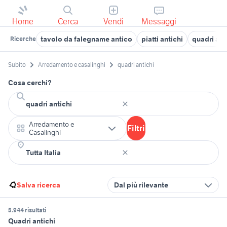
Home
Cerca
Vendi
Messaggi
tavolo da falegname antico
piatti antichi
quadri anti
Ricerche
Subito
Arredamento e casalinghi
quadri antichi
Cosa cerchi?
Arredamento e
Filtri
Casalinghi
Salva ricerca
Dal più rilevante
5.944 risultati
Quadri antichi