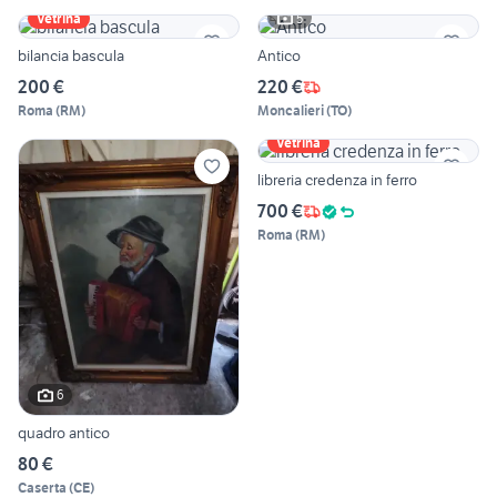
5
Vetrina
bilancia bascula
Antico
200 €
220 €
Roma
(
RM
)
Moncalieri
(
TO
)
Vetrina
libreria credenza in ferro
700 €
Roma
(
RM
)
6
quadro antico
80 €
Caserta
(
CE
)