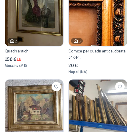
2
6
Quadri antichi
Cornice per quadri antica, dorata
34x44.
150 €
20 €
Messina
(
ME
)
Napoli
(
NA
)