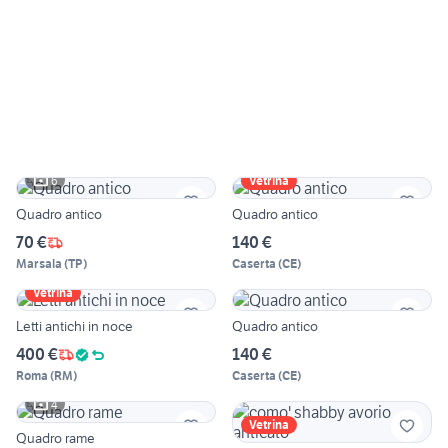
6
Vetrina
Quadro antico
Quadro antico
70 €
140 €
Marsala
(
TP
)
Caserta
(
CE
)
Vetrina
Letti antichi in noce
Quadro antico
400 €
140 €
Roma
(
RM
)
Caserta
(
CE
)
4
Vetrina
Quadro rame