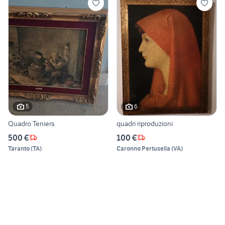
5
6
Quadro Teniers
quadri riproduzioni
500 €
100 €
Taranto
(
TA
)
Caronno Pertusella
(
VA
)