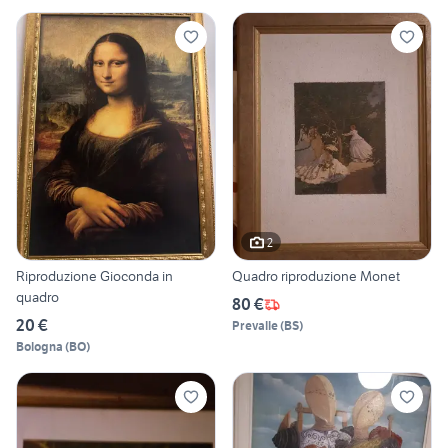
2
Riproduzione Gioconda in
Quadro riproduzione Monet
quadro
80 €
20 €
Prevalle
(
BS
)
Bologna
(
BO
)