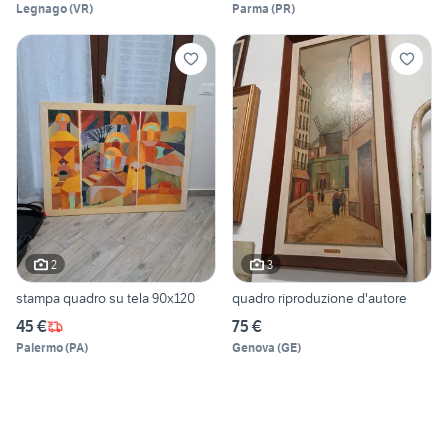
Legnago
(
VR
)
Parma
(
PR
)
2
3
stampa quadro su tela 90x120
quadro riproduzione d'autore
45 €
75 €
Palermo
(
PA
)
Genova
(
GE
)