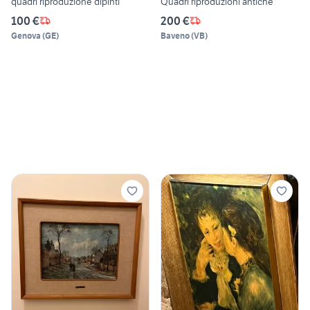
quadri riproduzione dipinti
Quadri riproduzioni antiche
100 €
200 €
Genova
(
GE
)
Baveno
(
VB
)