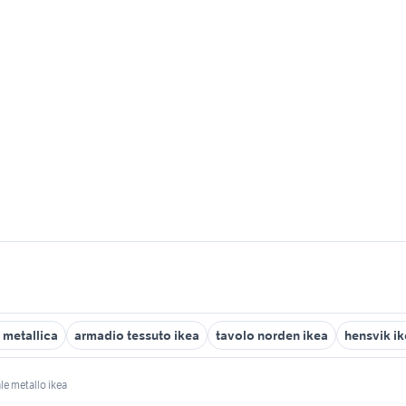
 metallica
armadio tessuto ikea
tavolo norden ikea
hensvik i
le metallo ikea