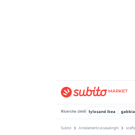
tylosand ikea
gabbia
Ricerche
simili
Subito
Arredamento e casalinghi
scaffa