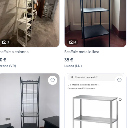
3
4
caffale a colonna
Scaffale metallo Ikea
0 €
35 €
erona
(
VR
)
Lucca
(
LU
)