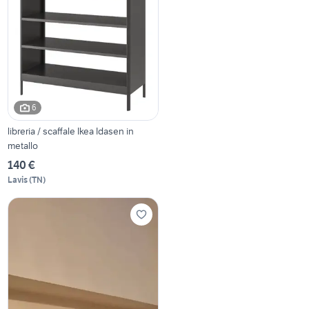
6
libreria / scaffale Ikea Idasen in
metallo
140 €
Lavis
(
TN
)