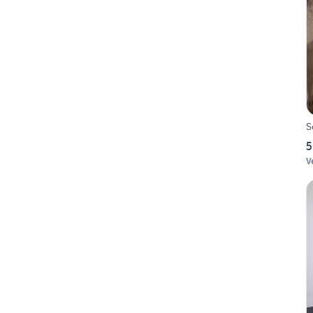
S
5
V