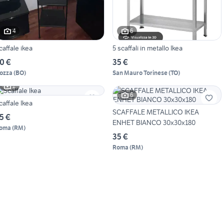
4
6
caffale ikea
5 scaffali in metallo Ikea
0 €
35 €
ozza
(
BO
)
San Mauro Torinese
(
TO
)
2
6
caffale Ikea
SCAFFALE METALLICO IKEA
5 €
ENHET BIANCO 30x30x180
oma
(
RM
)
35 €
Roma
(
RM
)