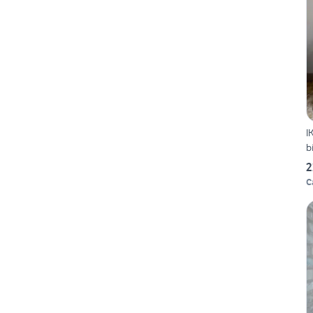
I
b
2
C