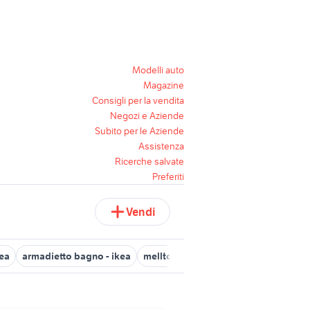
Modelli auto
Magazine
Consigli per la vendita
Negozi e Aziende
Subito per le Aziende
Assistenza
Ricerche salvate
Preferiti
Vendi
kea
armadietto bagno - ikea
melltorp ikea
letti a scomparsa ik