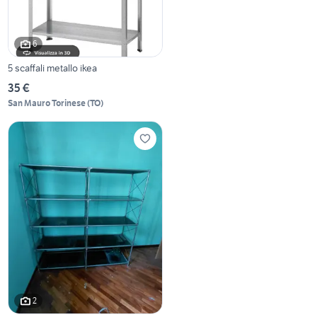
6
5 scaffali metallo ikea
35 €
San Mauro Torinese
(
TO
)
2