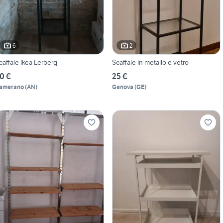
6
2
caffale Ikea Lerberg
Scaffale in metallo e vetro
0 €
25 €
amerano
(
AN
)
Genova
(
GE
)