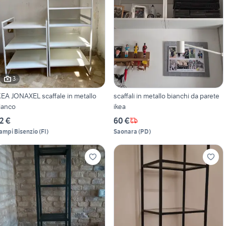
3
KEA JONAXEL scaffale in metallo
scaffali in metallo bianchi da parete
ianco
ikea
2 €
60 €
ampi Bisenzio
(
FI
)
Saonara
(
PD
)