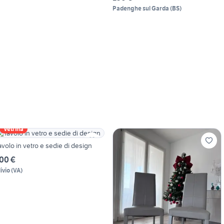
Padenghe sul Garda
(
BS
)
Vetrina
avolo in vetro e sedie di design
00 €
ivio
(
VA
)