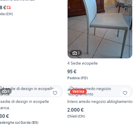
8 €
ollo
(
CH
)
3
4 Sedie ecopelle
95 €
Padova
(
PD
)
6
Vetrina
 sedie di design in ecopelle
Intero arredo negozio abbigliamento
ianca.
2.000 €
30 €
Chieti
(
CH
)
adenghe sul Garda
(
BS
)