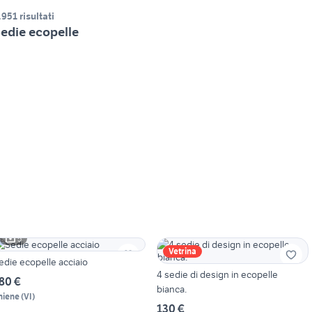
.951 risultati
edie ecopelle
5
Vetrina
Sedie ecopelle acciaio
4 sedie di design in ecopelle
80 €
bianca.
hiene
(
VI
)
130 €