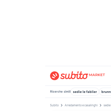
sedie le fablier
brunn
Ricerche
simili
Subito
Arredamento e casalinghi
sedie