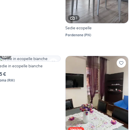
3
Sedie ecopelle
Pordenone
(
PN
)
2
edie in ecopelle bianche
5 €
oma
(
RM
)
Vetrina