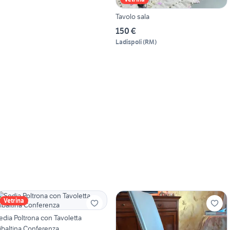
Tavolo sala
150 €
Ladispoli
(
RM
)
Vetrina
edia Poltrona con Tavoletta
ibaltina Conferenza