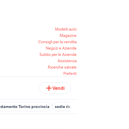
Modelli auto
Magazine
Consigli per la vendita
Negozi e Aziende
Subito per le Aziende
Assistenza
Ricerche salvate
Preferiti
Vendi
redamento Torino provincia
sedie ristorante usate
sedie pieghevol