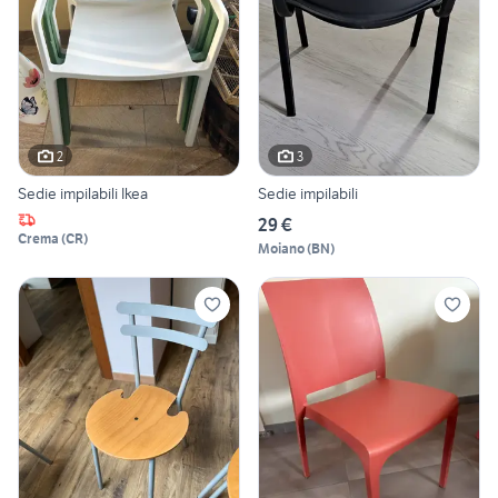
2
3
Sedie impilabili Ikea
Sedie impilabili
29 €
Crema
(
CR
)
Moiano
(
BN
)