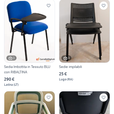
3
3
Sedia Imbottita in Tessuto BLU
Sedie impilabili
con RIBALTINA
25 €
290 €
Lugo
(
RA
)
Latina
(
LT
)