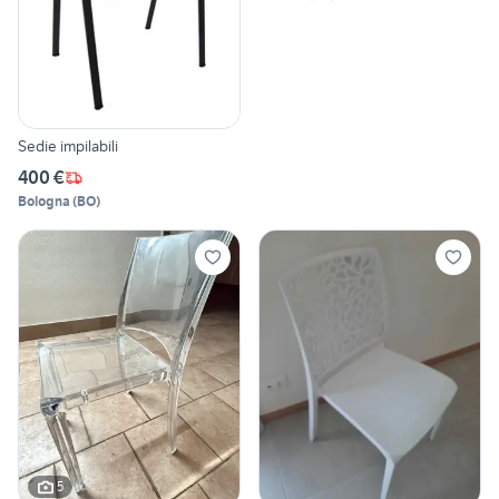
Sedie impilabili
400 €
Bologna
(
BO
)
5