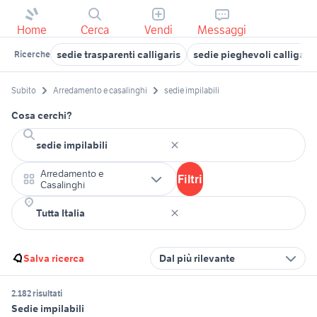
Home
Cerca
Vendi
Messaggi
sedie trasparenti calligaris
sedie pieghevoli calligaris
Ricerche
Subito
Arredamento e casalinghi
sedie impilabili
Cosa cerchi?
Arredamento e
Filtri
Casalinghi
Salva ricerca
Dal più rilevante
2.182 risultati
Sedie impilabili