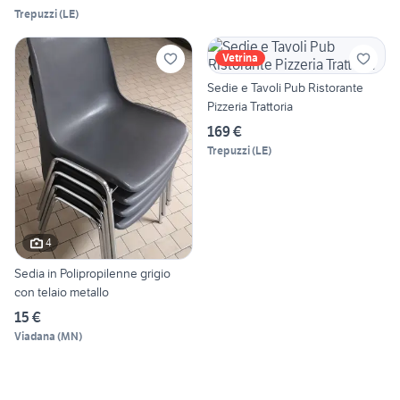
Trepuzzi
(
LE
)
Vetrina
Sedie e Tavoli Pub Ristorante
Pizzeria Trattoria
169 €
Trepuzzi
(
LE
)
4
Sedia in Polipropilenne grigio
con telaio metallo
15 €
Viadana
(
MN
)