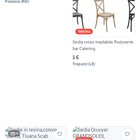
Pomezia
(
RM
)
Vetrina
Sedia cross impilabile Ristorante
bar Catering
1 €
Trepuzzi
(
LE
)
4
Vetrina