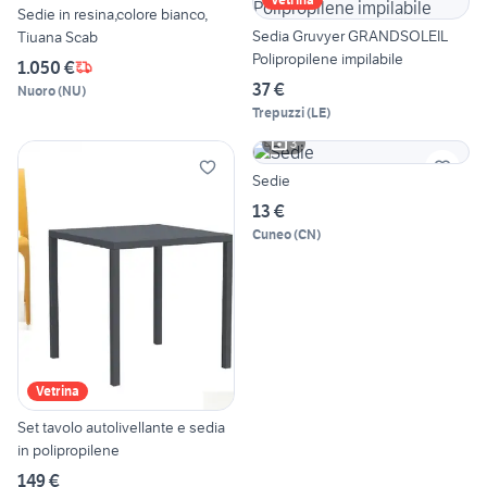
Sedie in resina,colore bianco,
Sedia Gruvyer GRANDSOLEIL
Tiuana Scab
Polipropilene impilabile
1.050 €
37 €
Nuoro
(
NU
)
Trepuzzi
(
LE
)
3
Sedie
13 €
Cuneo
(
CN
)
Vetrina
Set tavolo autolivellante e sedia
in polipropilene
149 €