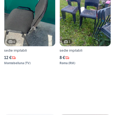
4
3
sedie impilabili
sedie impilabili
12 €
8 €
Montebelluna
(
TV
)
Roma
(
RM
)