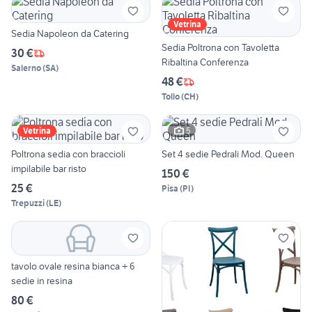
Vetrina
Sedia Napoleon da Catering
Sedia Poltrona con Tavoletta
30 €
Ribaltina Conferenza
Salerno
(
SA
)
48 €
Tollo
(
CH
)
5
Vetrina
Poltrona sedia con braccioli
Set 4 sedie Pedrali Mod. Queen
impilabile bar risto
150 €
25 €
Pisa
(
PI
)
Trepuzzi
(
LE
)
tavolo ovale resina bianca + 6
sedie in resina
80 €