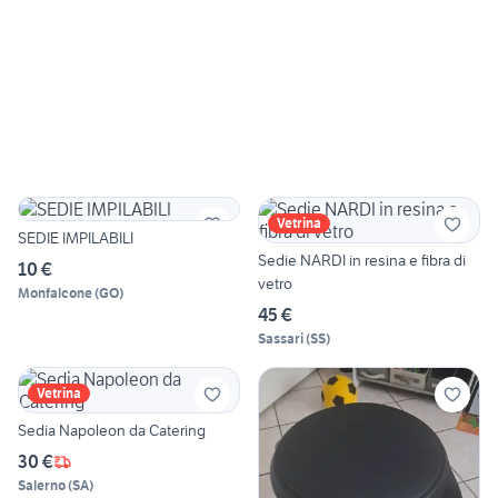
Vetrina
SEDIE IMPILABILI
Sedie NARDI in resina e fibra di
10 €
vetro
Monfalcone
(
GO
)
45 €
Sassari
(
SS
)
Vetrina
Sedia Napoleon da Catering
30 €
Salerno
(
SA
)