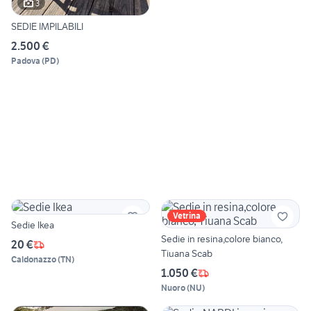
3
SEDIE IMPILABILI
2.500 €
Padova
(
PD
)
Vetrina
Sedie Ikea
Sedie in resina,colore bianco,
20 €
Tiuana Scab
Caldonazzo
(
TN
)
1.050 €
Nuoro
(
NU
)