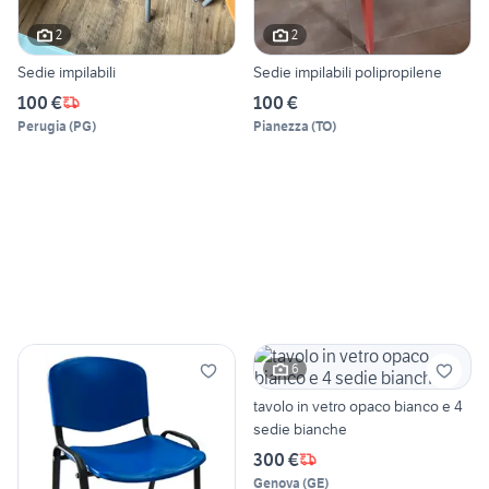
2
2
Sedie impilabili
Sedie impilabili polipropilene
100 €
100 €
Perugia
(
PG
)
Pianezza
(
TO
)
6
tavolo in vetro opaco bianco e 4
sedie bianche
300 €
Genova
(
GE
)