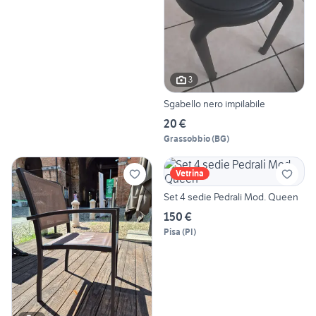
3
Sgabello nero impilabile
20 €
Grassobbio
(
BG
)
Vetrina
Set 4 sedie Pedrali Mod. Queen
150 €
Pisa
(
PI
)