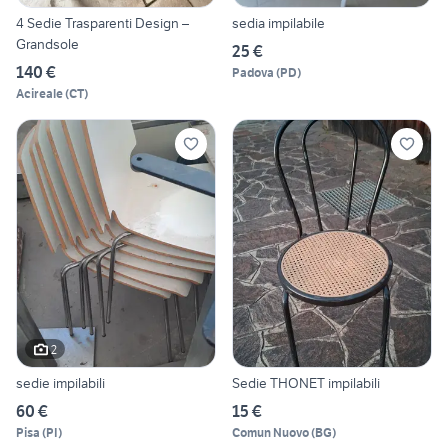
4 Sedie Trasparenti Design –
sedia impilabile
Grandsole
25 €
140 €
Padova
(
PD
)
Acireale
(
CT
)
2
sedie impilabili
Sedie THONET impilabili
60 €
15 €
Pisa
(
PI
)
Comun Nuovo
(
BG
)