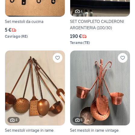
4
Set mestoli da cucina
SET COMPLETO CALDERONI
ARGENTIERIA (100/30)
5 €
190 €
Cavriago
(
RE
)
Teramo
(
TE
)
4
6
Set mestoli vintage in rame
Set mestoli in rame vintage