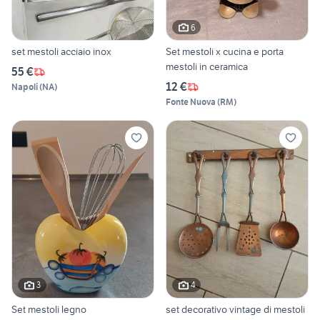
6
set mestoli acciaio inox
Set mestoli x cucina e porta
mestoli in ceramica
55 €
12 €
Napoli
(
NA
)
Fonte Nuova
(
RM
)
3
4
Set mestoli legno
set decorativo vintage di mestoli