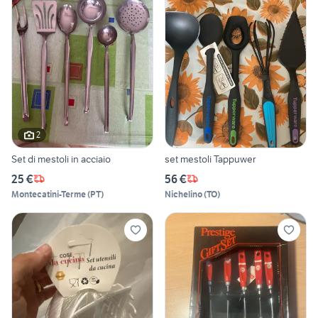
2
Set di mestoli in acciaio
set mestoli Tappuwer
25 €
56 €
Montecatini-Terme
(
PT
)
Nichelino
(
TO
)