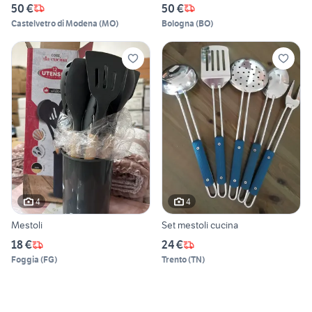
50 €
50 €
Castelvetro di Modena
(
MO
)
Bologna
(
BO
)
4
4
Mestoli
Set mestoli cucina
18 €
24 €
Foggia
(
FG
)
Trento
(
TN
)