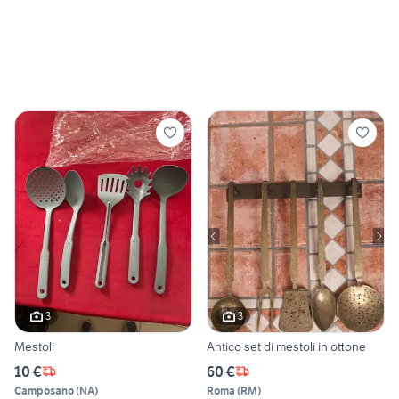
3
3
Mestoli
Antico set di mestoli in ottone
10 €
60 €
Camposano
(
NA
)
Roma
(
RM
)