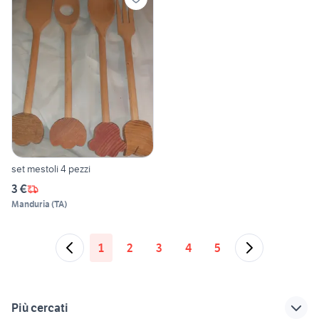
set mestoli 4 pezzi
3 €
Manduria
(
TA
)
1
2
3
4
5
Più cercati