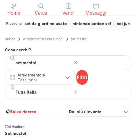
Home
Cerca
Vendi
Messaggi
set da giardino usato
nintendo action set
set jungl
Ricerche
Subito
Arredamento e casalinghi
set mestoli
Cosa cerchi?
Arredamento e
Filtri
Casalinghi
Salva ricerca
Dal più rilevante
794 risultati
Set mestoli