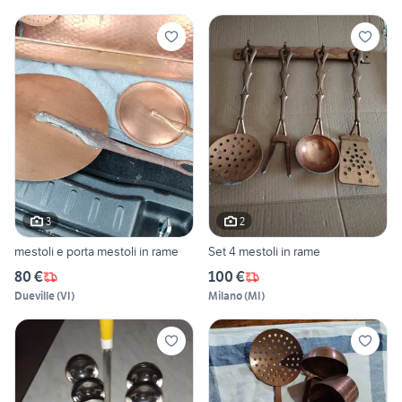
3
2
mestoli e porta mestoli in rame
Set 4 mestoli in rame
80 €
100 €
Dueville
(
VI
)
Milano
(
MI
)