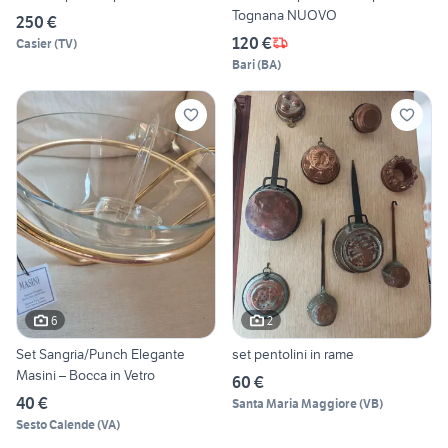
Tognana NUOVO
250 €
120 €
Casier
(
TV
)
Bari
(
BA
)
6
2
Set Sangria/Punch Elegante
set pentolini in rame
Masini – Bocca in Vetro
60 €
40 €
Santa Maria Maggiore
(
VB
)
Sesto Calende
(
VA
)