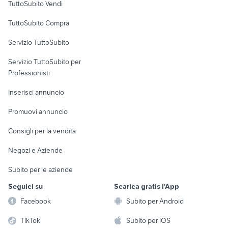
TuttoSubito Vendi
Uffici e Locali
TuttoSubito Compra
commerciali
Servizio TuttoSubito
elettronica
per la casa e la
sports e hobby
Servizio TuttoSubito per
persona
Informatica
Animali
Professionisti
Arredamento e
Console e
Accessori per
Casalinghi
Inserisci annuncio
Videogiochi
animali
Elettrodomestici
Promuovi annuncio
Audio/Video
Musica e Film
Giardino e Fai da te
Consigli per la vendita
Fotografia
Libri e Riviste
Abbigliamento e
Negozi e Aziende
Telefonia
Strumenti Musicali
Accessori
Subito per le aziende
Sports
Tutto per i bambini
Seguici su
Scarica gratis l'App
Biciclette
Facebook
Subito per Android
Collezionismo
TikTok
Subito per iOS