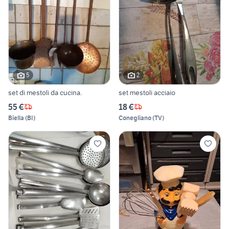
5
2
set di mestoli da cucina.
set mestoli acciaio
55 €
18 €
Biella
(
BI
)
Conegliano
(
TV
)