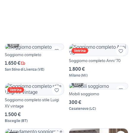
6
Vetrina
Soggiorno completo
Soggiorno completo Anni '70
1.650 €
1.800 €
San Stino di Livenza
(
VE
)
Milano
(
MI
)
6
Vetrina
Mobili soggiorno
Soggiorno completo stile Luigi
300 €
XV vintage
Casatenovo
(
LC
)
1.500 €
Bisceglie
(
BT
)