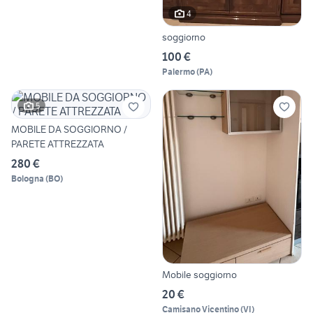
4
soggiorno
100 €
Palermo
(
PA
)
5
MOBILE DA SOGGIORNO /
PARETE ATTREZZATA
280 €
Bologna
(
BO
)
Mobile soggiorno
20 €
Camisano Vicentino
(
VI
)