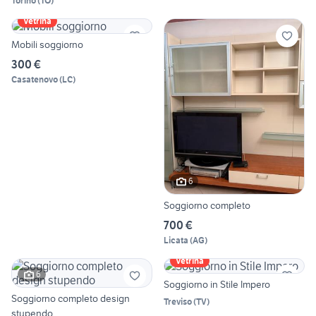
Torino
(
TO
)
Vetrina
Mobili soggiorno
300 €
Casatenovo
(
LC
)
6
Soggiorno completo
700 €
Licata
(
AG
)
Vetrina
6
Soggiorno in Stile Impero
Soggiorno completo design
Treviso
(
TV
)
stupendo