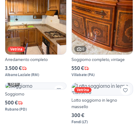
6
Vetrina
Arredamento completo
Soggiorno completo, vintage
3.500 €
550 €
Albano Laziale
(
RM
)
Villabate
(
PA
)
5
Vetrina
Soggiorno
Lotto soggiorno in legno
500 €
massello
Rubano
(
PD
)
300 €
Fondi
(
LT
)