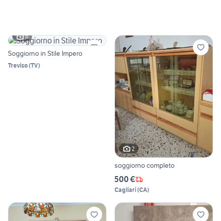
6
Soggiorno in Stile Impero
Treviso
(
TV
)
2
soggiorno completo
500 €
Cagliari
(
CA
)