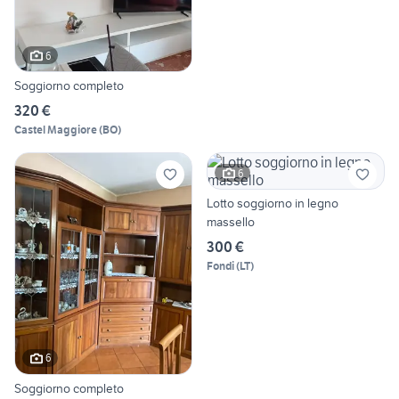
6
Soggiorno completo
320 €
Castel Maggiore
(
BO
)
6
Lotto soggiorno in legno
massello
300 €
Fondi
(
LT
)
6
Soggiorno completo