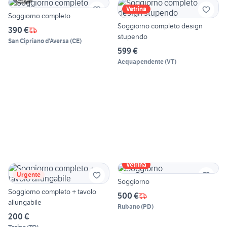
Vetrina
Soggiorno completo
Soggiorno completo design
390 €
stupendo
San Cipriano d'Aversa
(
CE
)
599 €
Acquapendente
(
VT
)
Vetrina
Urgente
Soggiorno
Soggiorno completo + tavolo
500 €
allungabile
Rubano
(
PD
)
200 €