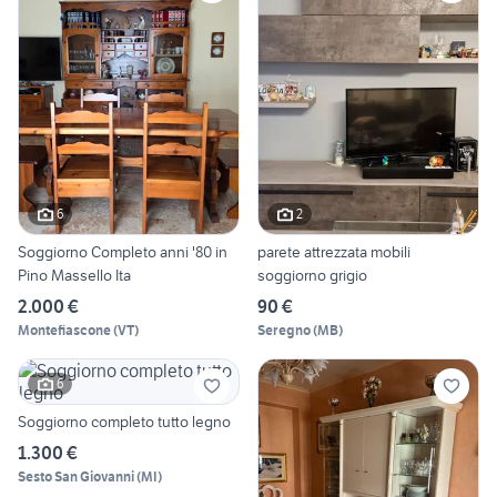
6
2
Soggiorno Completo anni '80 in
parete attrezzata mobili
Pino Massello Ita
soggiorno grigio
2.000 €
90 €
Montefiascone
(
VT
)
Seregno
(
MB
)
6
Soggiorno completo tutto legno
1.300 €
Sesto San Giovanni
(
MI
)