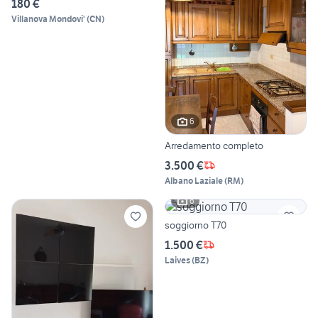
180 €
Villanova Mondovi'
(
CN
)
6
Arredamento completo
3.500 €
Albano Laziale
(
RM
)
6
soggiorno T70
1.500 €
Laives
(
BZ
)