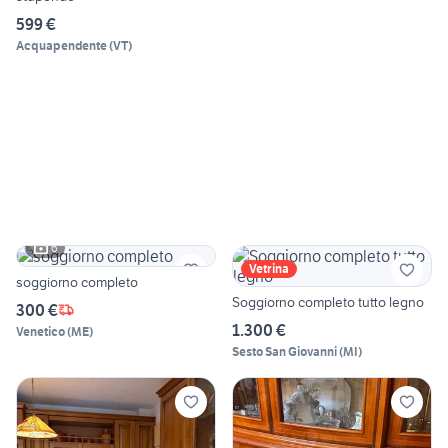
599 €
Acquapendente
(
VT
)
6
Vetrina
soggiorno completo
Soggiorno completo tutto legno
300 €
1.300 €
Venetico
(
ME
)
Sesto San Giovanni
(
MI
)