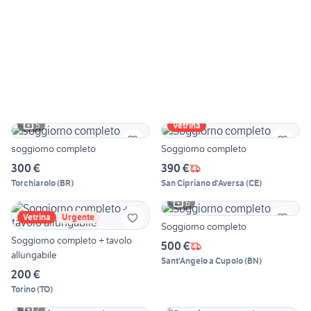
5
Vetrina
soggiorno completo
Soggiorno completo
300 €
390 €
Torchiarolo
(
BR
)
San Cipriano d'Aversa
(
CE
)
6
Vetrina
Urgente
Soggiorno completo
Soggiorno completo + tavolo
500 €
allungabile
Sant'Angelo a Cupolo
(
BN
)
200 €
Torino
(
TO
)
2