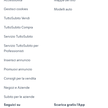
Accessibilità
Mappa del sito
snapper tagliaerba
tagliasiepi usato
Loft, mansarde e
Veicoli commerciali
altro
Gestisci cookies
Modelli auto
Case vacanza
TuttoSubito Vendi
Uffici e Locali
TuttoSubito Compra
commerciali
Servizio TuttoSubito
elettronica
per la casa e la
sports e hobby
Servizio TuttoSubito per
persona
Informatica
Animali
Professionisti
Arredamento e
Console e
Accessori per
Casalinghi
Inserisci annuncio
Videogiochi
animali
Elettrodomestici
Promuovi annuncio
Audio/Video
Musica e Film
Giardino e Fai da te
Consigli per la vendita
Fotografia
Libri e Riviste
Abbigliamento e
Negozi e Aziende
Telefonia
Strumenti Musicali
Accessori
Subito per le aziende
Sports
Tutto per i bambini
Seguici su
Scarica gratis l'App