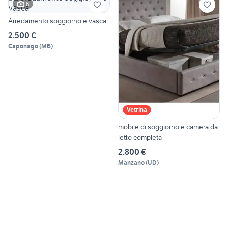
6
Arredamento soggiorno e vasca
2.500 €
Caponago
(
MB
)
Vetrina
mobile di soggiorno e camera da
letto completa
2.800 €
Manzano
(
UD
)