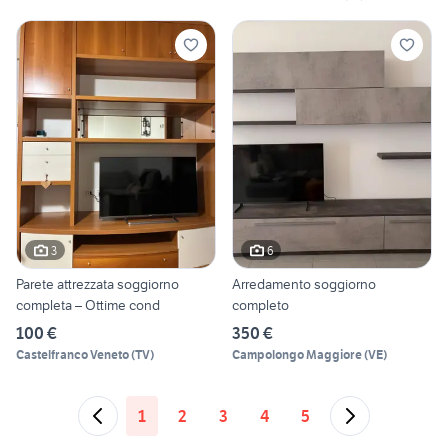
3
6
Parete attrezzata soggiorno
Arredamento soggiorno
completa – Ottime cond
completo
100 €
350 €
Castelfranco Veneto
(
TV
)
Campolongo Maggiore
(
VE
)
1
2
3
4
5