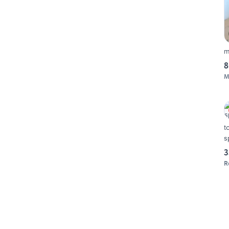
m
8
M
t
s
3
R