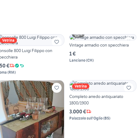
4
Vetrina
Vintage armadio con specchiera
onsolle 800 Luigi Filippo con
1 €
pecchiera
Lanciano
(
CH
)
50 €
oma
(
RM
)
Vetrina
Completo arredo antiquariato
1800/1900
3.000 €
Palazzolo sull'Oglio
(
BS
)