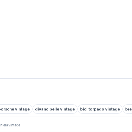
porsche vintage
divano pelle vintage
bici torpado vintage
bre
hiera vintage