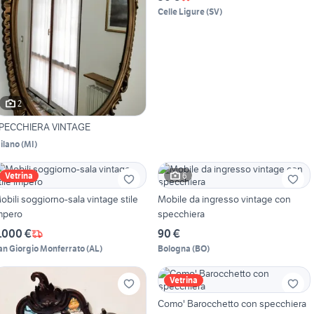
Celle Ligure
(
SV
)
2
PECCHIERA VINTAGE
ilano
(
MI
)
6
Vetrina
obili soggiorno-sala vintage stile
Mobile da ingresso vintage con
mpero
specchiera
.000 €
90 €
an Giorgio Monferrato
(
AL
)
Bologna
(
BO
)
Vetrina
Como' Barocchetto con specchiera