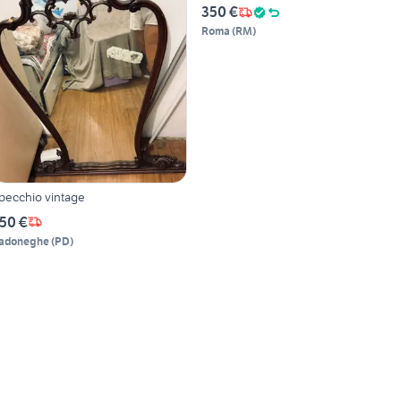
350 €
Roma
(
RM
)
pecchio vintage
50 €
adoneghe
(
PD
)