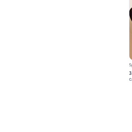
S
3
C