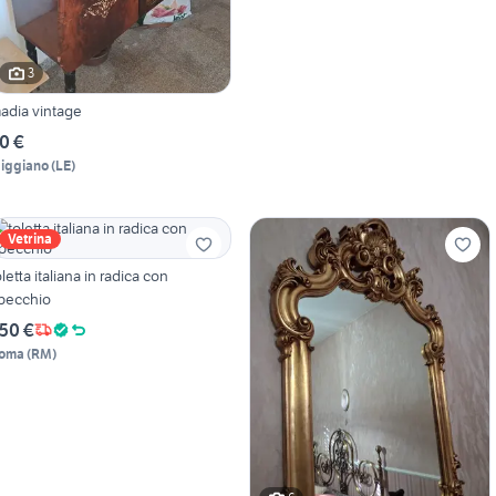
3
adia vintage
0 €
iggiano
(
LE
)
Vetrina
oletta italiana in radica con
pecchio
50 €
oma
(
RM
)