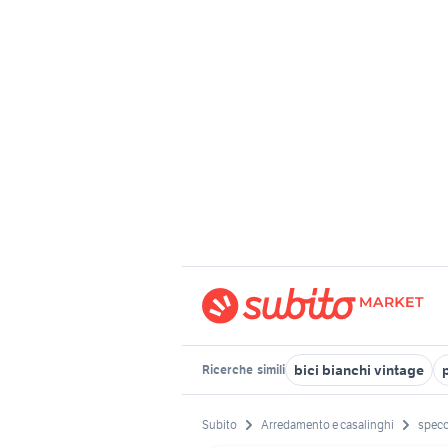
bici bianchi vintage
Ricerche
simili
Subito
Arredamento e casalinghi
specc