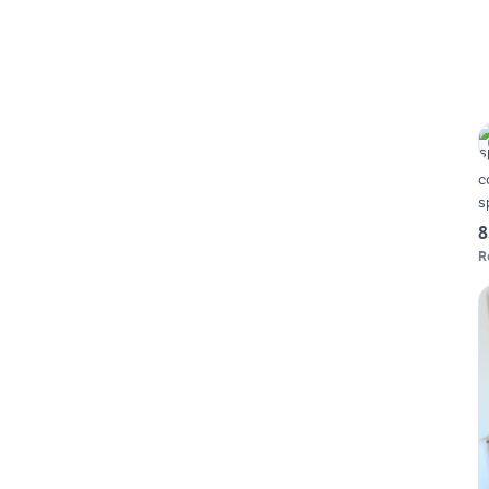
c
s
8
R