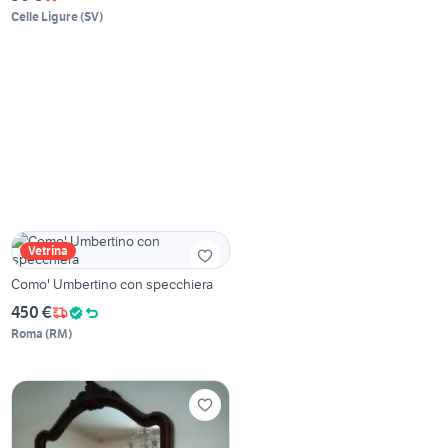
Celle Ligure
(
SV
)
Vetrina
Como' Umbertino con specchiera
450 €
Roma
(
RM
)