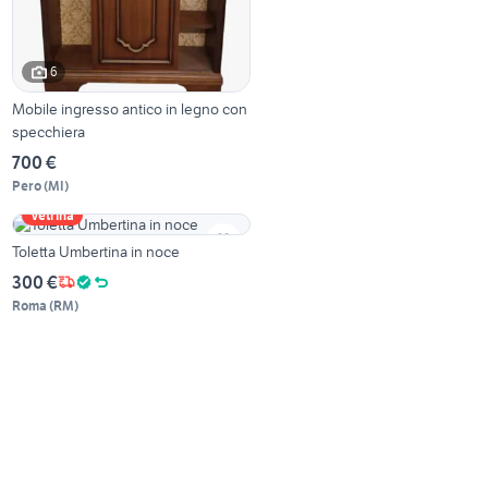
6
Mobile ingresso antico in legno con
specchiera
700 €
Pero
(
MI
)
Vetrina
Toletta Umbertina in noce
300 €
Roma
(
RM
)