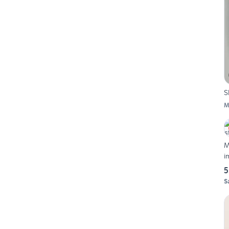
S
M
M
i
5
S