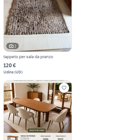
2
tappeto per sala da pranzo
120 €
Udine
(
UD
)