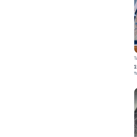
T
1
T