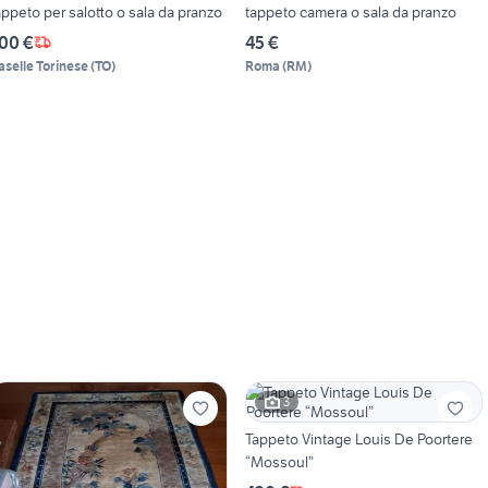
appeto per salotto o sala da pranzo
tappeto camera o sala da pranzo
00 €
45 €
aselle Torinese
(
TO
)
Roma
(
RM
)
3
Tappeto Vintage Louis De Poortere
“Mossoul”