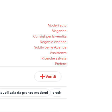
Modelli auto
Magazine
Consigli per la vendita
Negozi e Aziende
Subito per le Aziende
Assistenza
Ricerche salvate
Preferiti
Vendi
tavoli sala da pranzo moderni
credenza sala da pranzo
sala da 