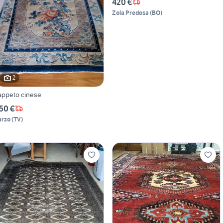
420 €
Zola Predosa
(
BO
)
2
appeto cinese
50 €
arzo
(
TV
)