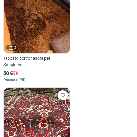
3
Tappeto portronesofà per
Soggiorno
50 €
Pescara
(
PE
)