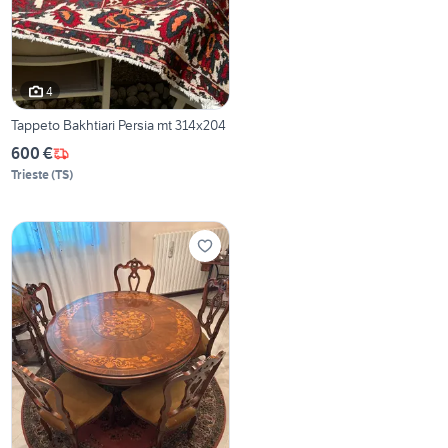
4
Tappeto Bakhtiari Persia mt 314x204
600 €
Trieste
(
TS
)