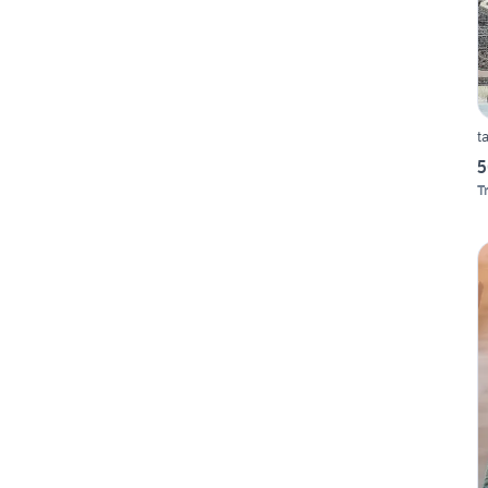
t
5
T