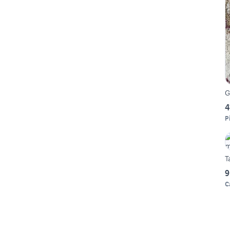
G
4
P
T
9
C