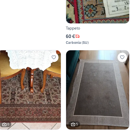
Tappeto
60 €
Carbonia
(
SU
)
6
5