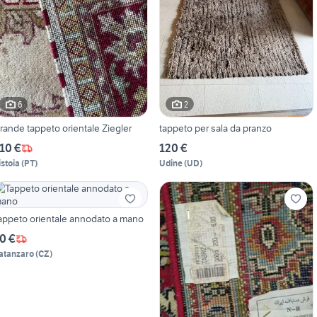
6
2
rande tappeto orientale Ziegler
tappeto per sala da pranzo
10 €
120 €
istoia
(
PT
)
Udine
(
UD
)
appeto orientale annodato a mano
0 €
atanzaro
(
CZ
)