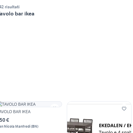
42 risultati
avolo bar ikea
AVOLO BAR IKEA
50 €
an Nicola Manfredi
(
BN
)