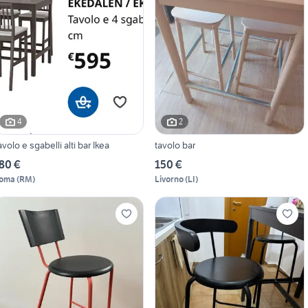
4
2
avolo e sgabelli alti bar Ikea
tavolo bar
80 €
150 €
oma
(
RM
)
Livorno
(
LI
)