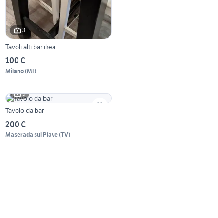
3
Tavoli alti bar ikea
100 €
Milano
(
MI
)
5
Tavolo da bar
200 €
Maserada sul Piave
(
TV
)