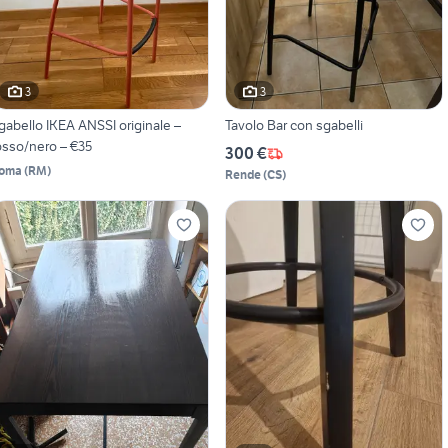
3
3
gabello IKEA ANSSI originale –
Tavolo Bar con sgabelli
osso/nero – €35
300 €
oma
(
RM
)
Rende
(
CS
)