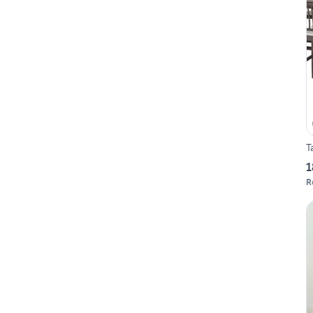
T
1
R