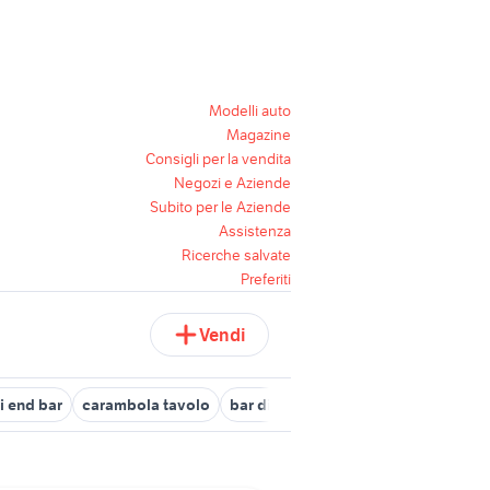
Modelli auto
Magazine
Consigli per la vendita
Negozi e Aziende
Subito per le Aziende
Assistenza
Ricerche salvate
Preferiti
Vendi
i end bar
carambola tavolo
bar di azienda padova e provincia