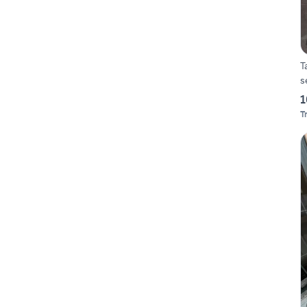
T
s
1
T