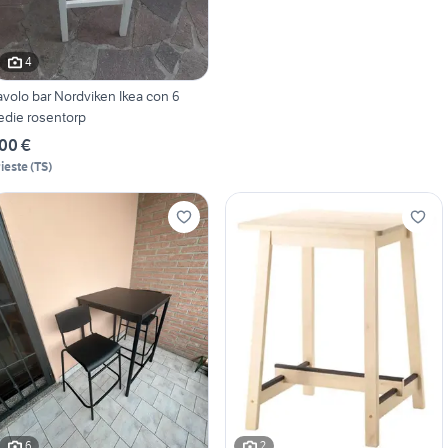
4
avolo bar Nordviken Ikea con 6
edie rosentorp
00 €
rieste
(
TS
)
6
2