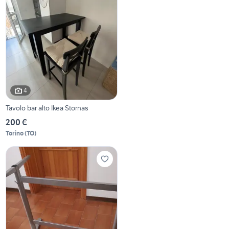
4
Tavolo bar alto Ikea Stornas
200 €
Torino
(
TO
)