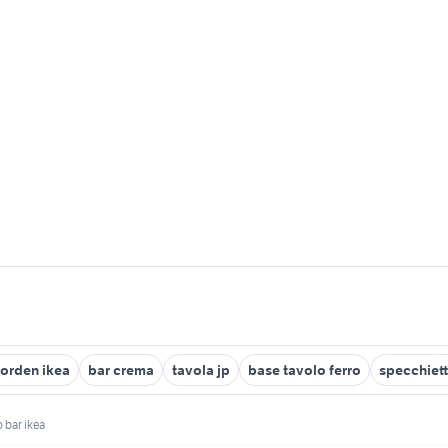
norden ikea
bar crema
tavola jp
base tavolo ferro
specchiett
 bar ikea