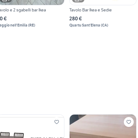
avolo e 2 sgabelli bar Ikea
Tavolo Bar Ikea e Sedie
0 €
280 €
eggio nell'Emilia
(
RE
)
Quartu Sant'Elena
(
CA
)