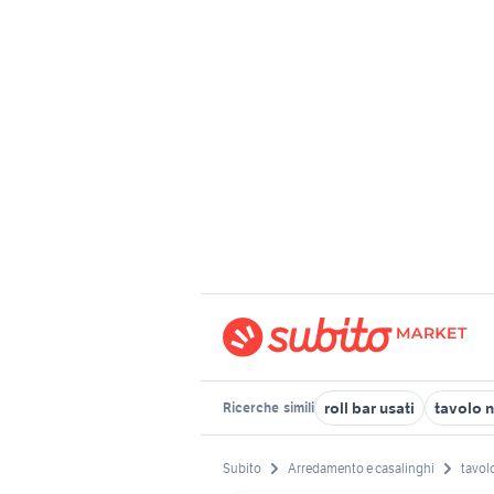
roll bar usati
tavolo 
Ricerche
simili
Subito
Arredamento e casalinghi
tavolo