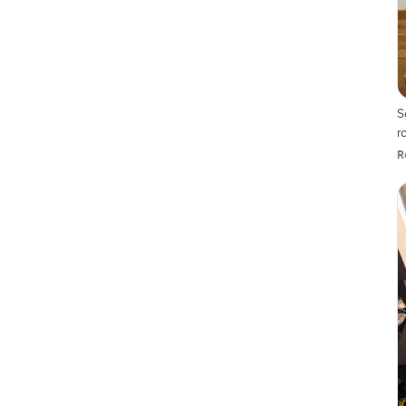
S
r
R