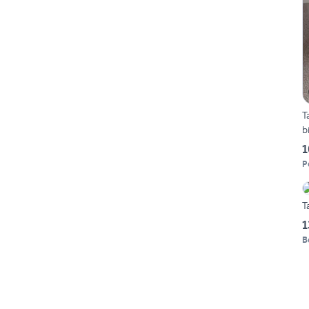
T
b
1
P
T
1
B