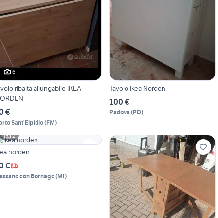
6
avolo ribalta allungabile IKEA
Tavolo ikea Norden
ORDEN
100 €
0 €
Padova
(
PD
)
orto Sant'Elpidio
(
FM
)
2
kea norden
0 €
essano con Bornago
(
MI
)