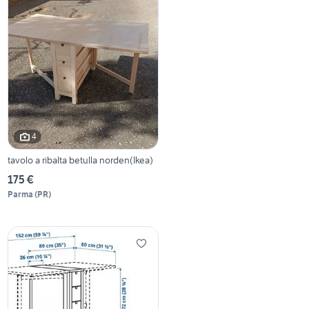
4
tavolo a ribalta betulla norden(Ikea)
175 €
Parma
(
PR
)