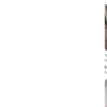
T
I
6
C