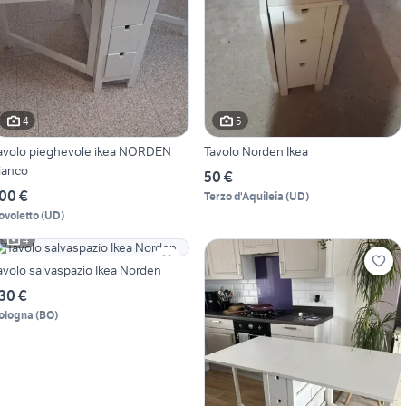
4
5
avolo pieghevole ikea NORDEN
Tavolo Norden Ikea
ianco
50 €
00 €
Terzo d'Aquileia
(
UD
)
ovoletto
(
UD
)
4
avolo salvaspazio Ikea Norden
30 €
ologna
(
BO
)