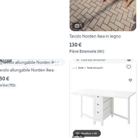
5
Tavolo Norden Ikea in legno
130 €
Pieve Emanuele
(
MI
)
5
avolo allungabile Norden Ikea.
50 €
orino
(
TO
)
5