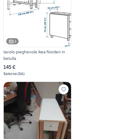
4
tavolo pieghevole ikea Norden in
betulla
145 €
Salerno
(
SA
)