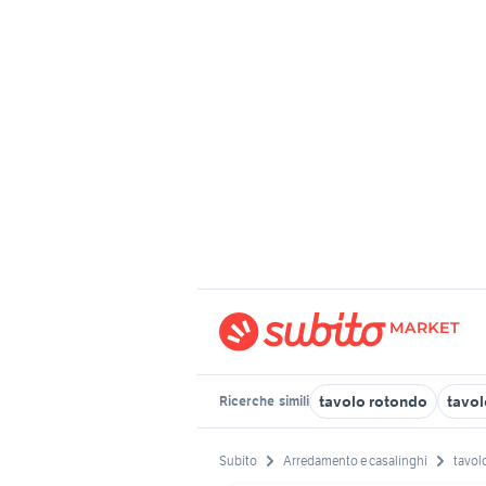
tavolo rotondo
tavol
Ricerche
simili
Subito
Arredamento e casalinghi
tavol