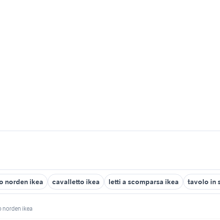
o norden ikea
cavalletto ikea
letti a scomparsa ikea
tavolo in s
o norden ikea