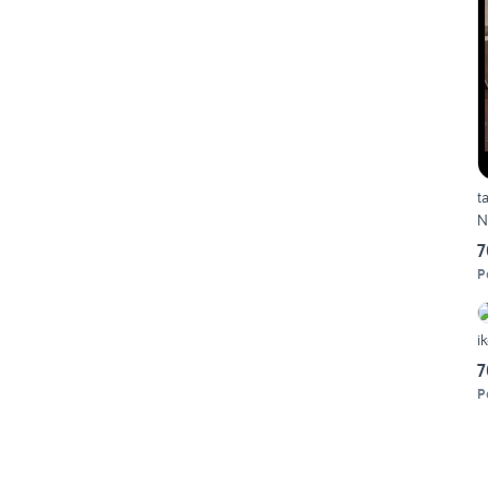
t
N
7
P
i
7
P