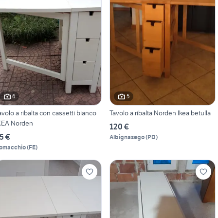
6
5
avolo a ribalta con cassetti bianco
Tavolo a ribalta Norden Ikea betulla
KEA Norden
120 €
5 €
Albignasego
(
PD
)
omacchio
(
FE
)