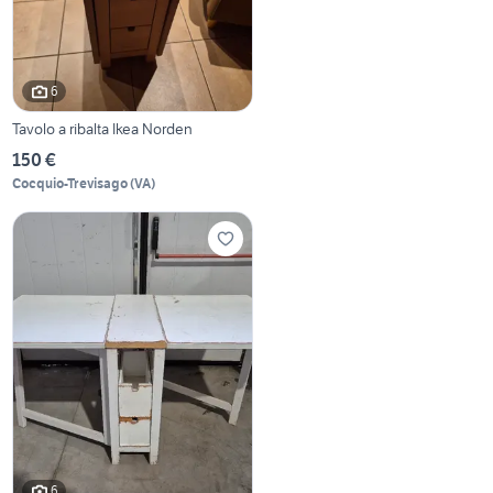
6
Tavolo a ribalta Ikea Norden
150 €
Cocquio-Trevisago
(
VA
)
6