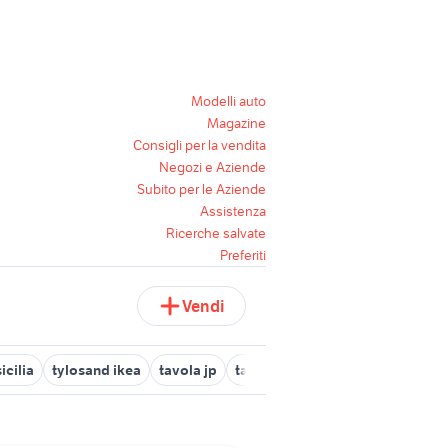
Modelli auto
Magazine
Consigli per la vendita
Negozi e Aziende
Subito per le Aziende
Assistenza
Ricerche salvate
Preferiti
Vendi
icilia
tylosand ikea
tavola jp
tavolo 3 metri fisso
carrello c