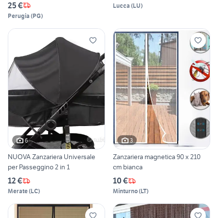
25 €
Lucca
(
LU
)
Perugia
(
PG
)
6
3
NUOVA Zanzariera Universale
Zanzariera magnetica 90 x 210
per Passeggino 2 in 1
cm bianca
12 €
10 €
Merate
(
LC
)
Minturno
(
LT
)