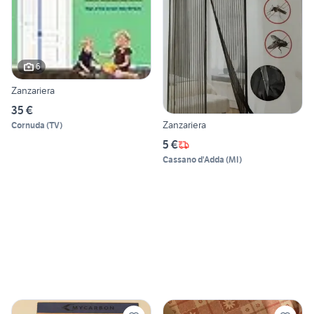
6
Zanzariera
35 €
Zanzariera
Cornuda
(
TV
)
5 €
Cassano d'Adda
(
MI
)