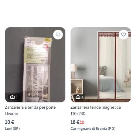
3
3
Zanzariera a tenda per porte
Zanzariera tenda magnetica
Livarno
110x230
10 €
18 €
Luni
(
SP
)
Carmignano di Brenta
(
PD
)