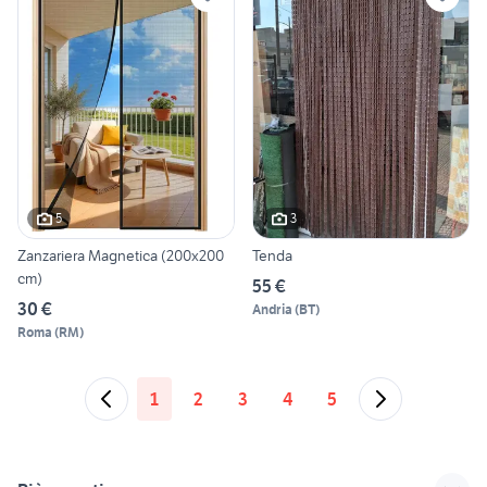
5
3
Zanzariera Magnetica (200x200
Tenda
cm)
55 €
30 €
Andria
(
BT
)
Roma
(
RM
)
1
2
3
4
5