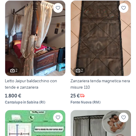
2
2
Letto Jaipur baldacchino con
Zanzariera tenda magnetica nera
tende e zanzariera
misure 110
1.800 €
25 €
Cantalupo in Sabina
(
RI
)
Fonte Nuova
(
RM
)