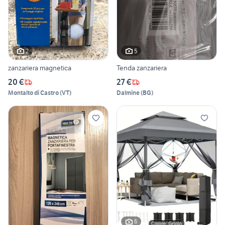
2
5
zanzariera magnetica
Tenda zanzariera
20 €
27 €
Montalto di Castro
(
VT
)
Dalmine
(
BG
)
6