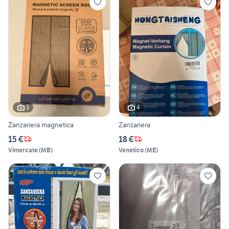
3
4
Zanzariera magnetica
Zanzariera
15 €
18 €
Vimercate
(
MB
)
Venetico
(
ME
)