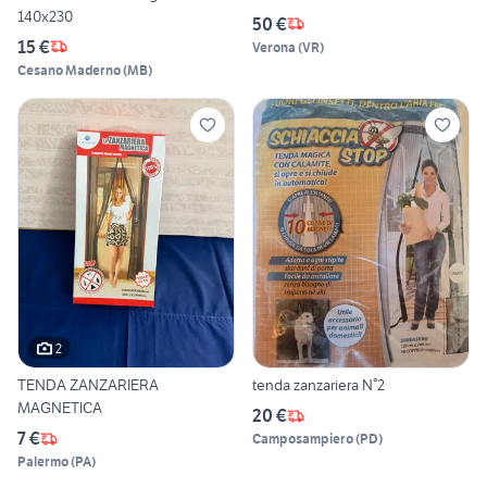
140x230
50 €
15 €
Verona
(
VR
)
Cesano Maderno
(
MB
)
2
TENDA ZANZARIERA
tenda zanzariera N°2
MAGNETICA
20 €
7 €
Camposampiero
(
PD
)
Palermo
(
PA
)