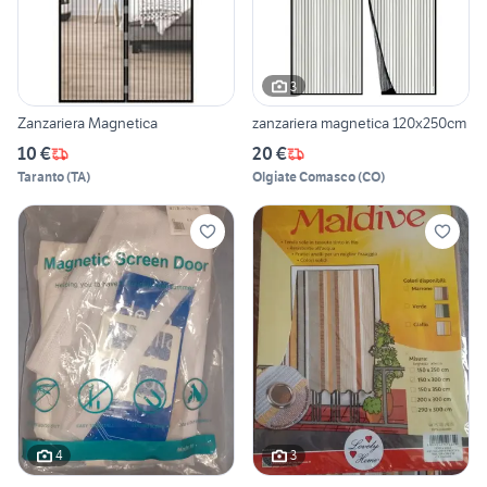
3
Zanzariera Magnetica
zanzariera magnetica 120x250cm
10 €
20 €
Taranto
(
TA
)
Olgiate Comasco
(
CO
)
4
3