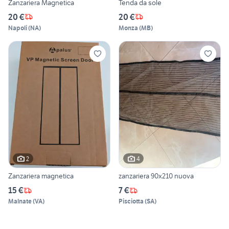
Zanzariera Magnetica
Tenda da sole
20 €
20 €
Napoli
(
NA
)
Monza
(
MB
)
2
4
Zanzariera magnetica
zanzariera 90x210 nuova
15 €
7 €
Malnate
(
VA
)
Pisciotta
(
SA
)