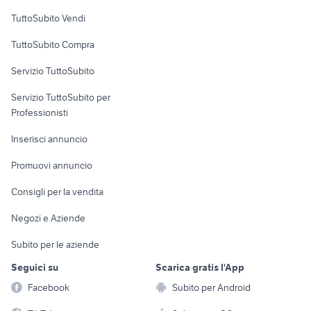
Case vacanza
TuttoSubito Vendi
Uffici e Locali
TuttoSubito Compra
commerciali
Servizio TuttoSubito
elettronica
per la casa e la
sports e hobby
Servizio TuttoSubito per
persona
Informatica
Animali
Professionisti
Arredamento e
Console e
Accessori per
Casalinghi
Inserisci annuncio
Videogiochi
animali
Elettrodomestici
Promuovi annuncio
Audio/Video
Musica e Film
Giardino e Fai da te
Consigli per la vendita
Fotografia
Libri e Riviste
Abbigliamento e
Negozi e Aziende
Telefonia
Strumenti Musicali
Accessori
Subito per le aziende
Sports
Tutto per i bambini
Seguici su
Scarica gratis l'App
Biciclette
Facebook
Subito per Android
Collezionismo