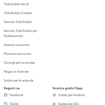
Case vacanza
TuttoSubito Vendi
Uffici e Locali
TuttoSubito Compra
commerciali
Servizio TuttoSubito
elettronica
per la casa e la
sports e hobby
Servizio TuttoSubito per
persona
Informatica
Animali
Professionisti
Arredamento e
Console e
Accessori per
Casalinghi
Inserisci annuncio
Videogiochi
animali
Elettrodomestici
Promuovi annuncio
Audio/Video
Musica e Film
Giardino e Fai da te
Consigli per la vendita
Fotografia
Libri e Riviste
Abbigliamento e
Negozi e Aziende
Telefonia
Strumenti Musicali
Accessori
Subito per le aziende
Sports
Tutto per i bambini
Seguici su
Scarica gratis l'App
Biciclette
Facebook
Subito per Android
Collezionismo
TikTok
Subito per iOS