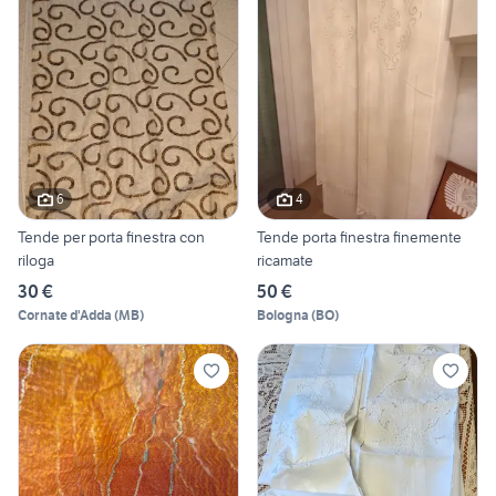
6
4
Tende per porta finestra con
Tende porta finestra finemente
riloga
ricamate
30 €
50 €
Cornate d'Adda
(
MB
)
Bologna
(
BO
)