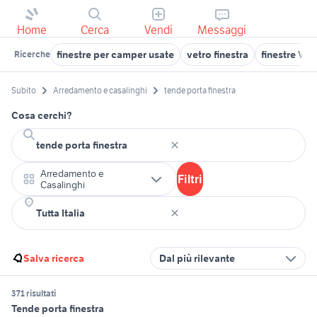
Home
Cerca
Vendi
Messaggi
finestre per camper usate
vetro finestra
finestre Ven
Ricerche
Subito
Arredamento e casalinghi
tende porta finestra
Cosa cerchi?
Arredamento e
Filtri
Casalinghi
Salva ricerca
Dal più rilevante
371 risultati
Tende porta finestra