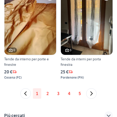
6
6
Tende da interno per porte e
Tende da interni per porta
finestre
finestra
20 €
25 €
Cesena
(
FC
)
Pordenone
(
PN
)
1
2
3
4
5
Più cercati