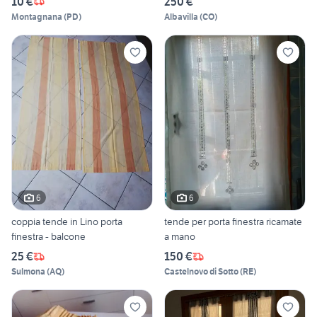
10 €
250 €
Montagnana
(
PD
)
Albavilla
(
CO
)
6
6
coppia tende in Lino porta
tende per porta finestra ricamate
finestra - balcone
a mano
25 €
150 €
Sulmona
(
AQ
)
Castelnovo di Sotto
(
RE
)