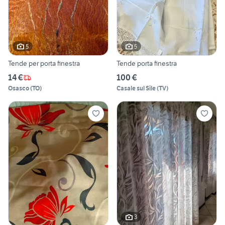
5
5
Tende per porta finestra
Tende porta finestra
14 €
100 €
Osasco
(
TO
)
Casale sul Sile
(
TV
)
3