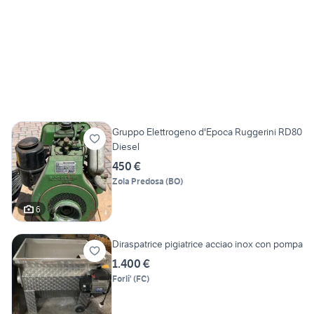
Gruppo Elettrogeno d'Epoca Ruggerini RD80
Diesel
450 €
Zola Predosa
(
BO
)
6
Diraspatrice pigiatrice acciao inox con pompa
1.400 €
Forli'
(
FC
)