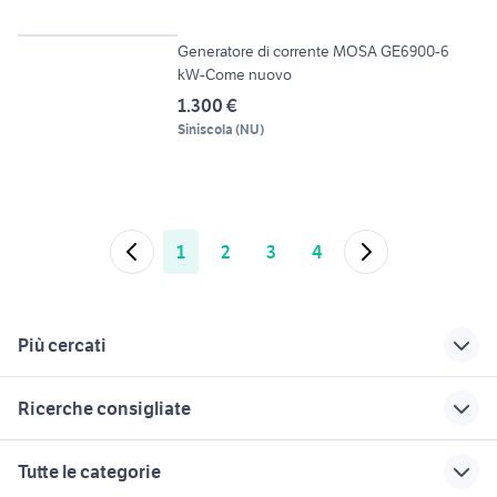
4
Generatore di corrente MOSA GE6900-6
kW-Come nuovo
1.300 €
Siniscola
(
NU
)
1
2
3
4
Più cercati
Correlati
Richerche simili
Suggerimenti
Ricerche consigliate
pianale agricolo
attrezzatura agricola
cristi
usato
forni zanolli
attrezzature salumeria
attrezzature agricole
attrezzature
Tutte le categorie
ruote complete per
usate
troncatrice alluminio
utensili per legno
attrezzature pizzeria Sardegna