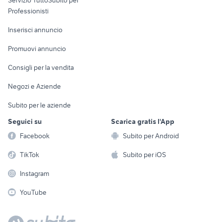
Servizio TuttoSubito per
persona
Informatica
Animali
Professionisti
Arredamento e
Console e
Accessori per
Casalinghi
Inserisci annuncio
Videogiochi
animali
Elettrodomestici
Promuovi annuncio
Audio/Video
Musica e Film
Giardino e Fai da te
Consigli per la vendita
Fotografia
Libri e Riviste
Abbigliamento e
Negozi e Aziende
Telefonia
Strumenti Musicali
Accessori
Subito per le aziende
Sports
Tutto per i bambini
Seguici su
Scarica gratis l'App
Biciclette
Facebook
Subito per Android
Collezionismo
TikTok
Subito per iOS
Instagram
YouTube