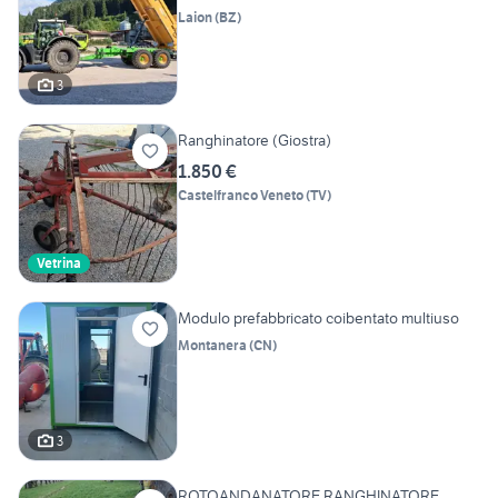
Laion
(
BZ
)
3
Ranghinatore (Giostra)
1.850 €
Castelfranco Veneto
(
TV
)
Vetrina
Modulo prefabbricato coibentato multiuso
Montanera
(
CN
)
3
ROTOANDANATORE RANGHINATORE