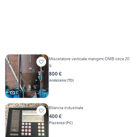
Miscelatore verticale mangimi OMB circa 20
q
800 €
Andezeno
(
TO
)
4
Bilancia industriale
400 €
Piacenza
(
PC
)