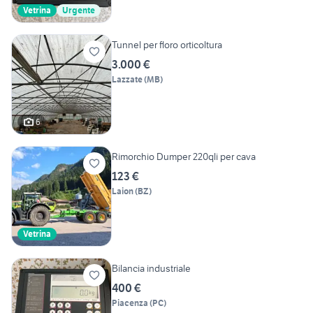
Vetrina
Urgente
Tunnel per floro orticoltura
3.000 €
Lazzate
(
MB
)
6
Rimorchio Dumper 220qli per cava
123 €
Laion
(
BZ
)
Vetrina
Bilancia industriale
400 €
Piacenza
(
PC
)