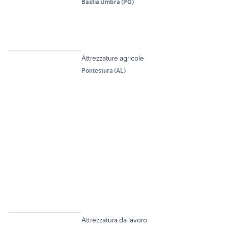
Bastia Umbra
(
PG
)
6
Attrezzature agricole
Pontestura
(
AL
)
3
Attrezzatura da lavoro