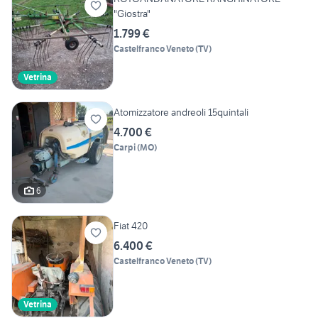
"Giostra"
1.799 €
Castelfranco Veneto
(
TV
)
Vetrina
Atomizzatore andreoli 15quintali
4.700 €
Carpi
(
MO
)
6
Fiat 420
6.400 €
Castelfranco Veneto
(
TV
)
Vetrina