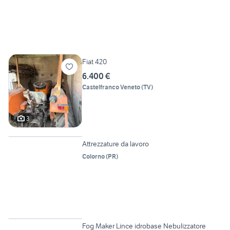
Fiat 420
6.400 €
Castelfranco Veneto
(
TV
)
3
6
Attrezzature da lavoro
Colorno
(
PR
)
4
Fog Maker Lince idrobase Nebulizzatore