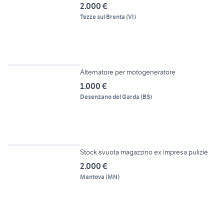
2.000 €
Tezze sul Brenta
(
VI
)
5
Alternatore per motogeneratore
1.000 €
Desenzano del Garda
(
BS
)
12
Stock svuota magazzino ex impresa pulizie
2.000 €
Mantova
(
MN
)