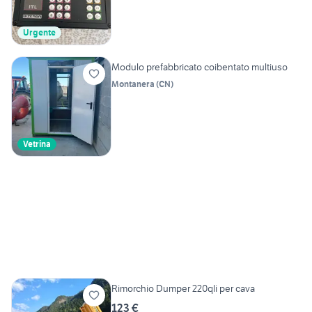
Urgente
Modulo prefabbricato coibentato multiuso
Montanera
(
CN
)
Vetrina
Rimorchio Dumper 220qli per cava
123 €