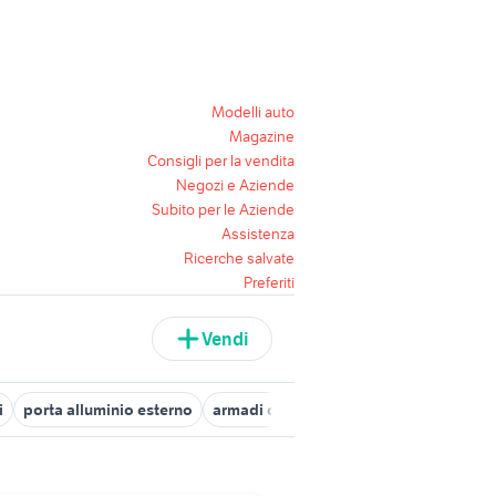
Modelli auto
Magazine
Consigli per la vendita
Negozi e Aziende
Subito per le Aziende
Assistenza
Ricerche salvate
Preferiti
Vendi
i
porta alluminio esterno
armadi da esterno in alluminio
barca 