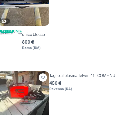
6
Vetrina
Urgente
unico blocco
800 €
Roma
(
RM
)
Taglio al plasma Telwin 41 - COME 
450 €
Ravenna
(
RA
)