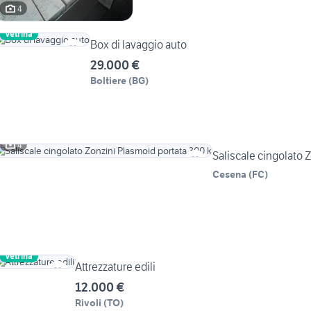
4
Vetrina
Box di lavaggio auto
29.000 €
Boltiere
(
BG
)
4
Saliscale cingolato 
Cesena
(
FC
)
Vetrina
Attrezzature edili
12.000 €
Rivoli
(
TO
)