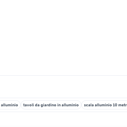
 alluminio
tavoli da giardino in alluminio
scala alluminio 10 metr