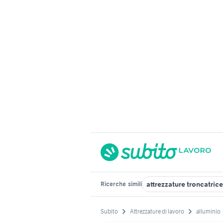
attrezzature troncatrice
Ricerche
simili
Subito
Attrezzature di lavoro
alluminio