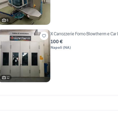
6
X Carrozzerie Forno Blowtherm e Car 
100 €
Napoli
(
NA
)
12
icherche simili
Suggerimenti