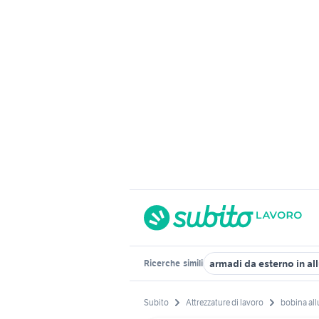
armadi da esterno in al
Ricerche
simili
Subito
Attrezzature di lavoro
bobina al