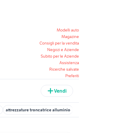
Modelli auto
Magazine
Consigli per la vendita
Negozi e Aziende
Subito per le Aziende
Assistenza
Ricerche salvate
Preferiti
Vendi
i
attrezzature troncatrice alluminio
porta alluminio esterno
sca