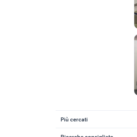
Più cercati
Correlati
R
Ricerche consigliate