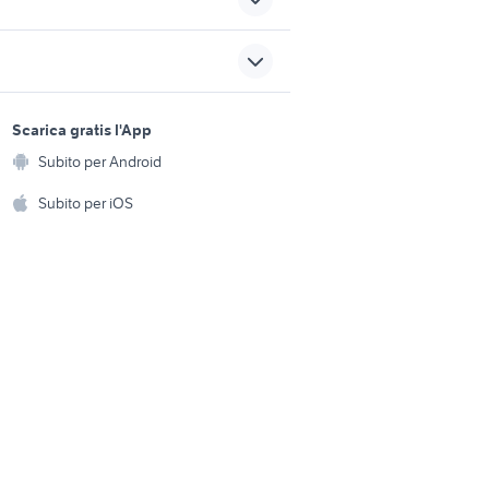
avvitatore
le
attrezzature moretti
sports e hobby
a
Scarica gratis l'App
Animali
rice
lavoro sesto san giovanni
Subito per Android
ento e
atti Torino
Accessori per animali
cucina fuochi
hi
Subito per iOS
Musica e Film
omestici
Libri e Riviste
e Fai da te
Strumenti Musicali
amento e
ri
Sports
 i bambini
Biciclette
Collezionismo