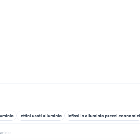
luminio
lettini usati alluminio
infissi in alluminio prezzi economic
luminio