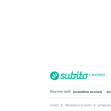
lavandino acciaio
ar
Ricerche
simili
Subito
Attrezzature di lavoro
armadi acc