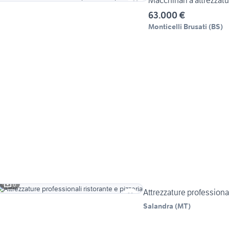
Macchinari a attrezzatur
63.000 €
Monticelli Brusati
(
BS
)
6
Attrezzature professional
Salandra
(
MT
)