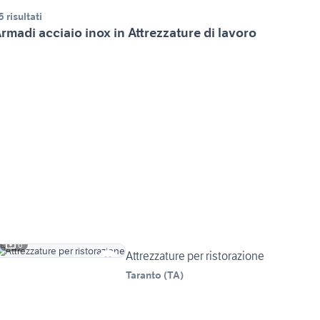
5 risultati
rmadi acciaio inox in Attrezzature di lavoro
6
Attrezzature per ristorazione
Taranto
(
TA
)