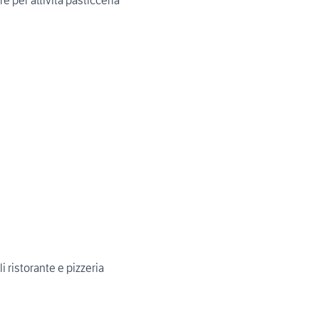
e per attività pasticceria
i ristorante e pizzeria