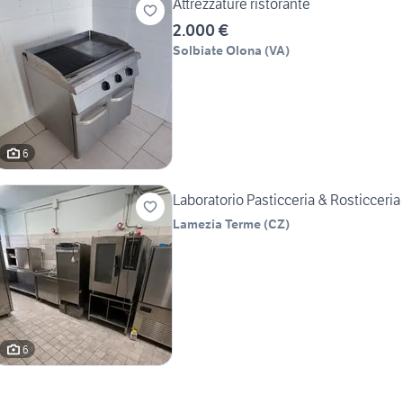
Attrezzature ristorante
2.000 €
Solbiate Olona
(
VA
)
6
Laboratorio Pasticceria & Rosticceria
Lamezia Terme
(
CZ
)
6