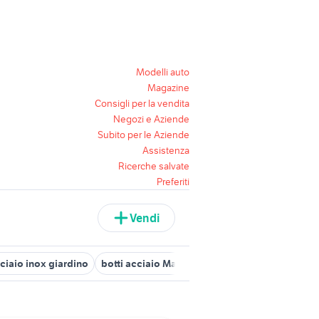
Modelli auto
Magazine
Consigli per la vendita
Negozi e Aziende
Subito per le Aziende
Assistenza
Ricerche salvate
Preferiti
Vendi
ciaio inox giardino
botti acciaio Marche
armadio shabby
maz