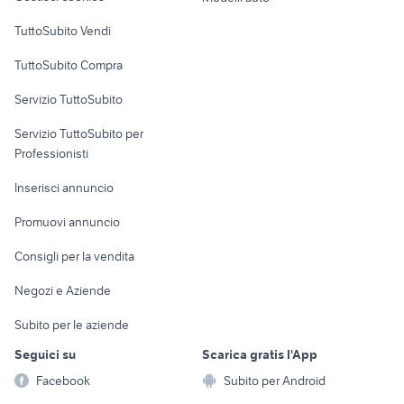
Case vacanza
TuttoSubito Vendi
Uffici e Locali
TuttoSubito Compra
commerciali
Servizio TuttoSubito
elettronica
per la casa e la
sports e hobby
Servizio TuttoSubito per
persona
Informatica
Animali
Professionisti
Arredamento e
Console e
Accessori per
Casalinghi
Inserisci annuncio
Videogiochi
animali
Elettrodomestici
Promuovi annuncio
Audio/Video
Musica e Film
Giardino e Fai da te
Consigli per la vendita
Fotografia
Libri e Riviste
Abbigliamento e
Negozi e Aziende
Telefonia
Strumenti Musicali
Accessori
Subito per le aziende
Sports
Tutto per i bambini
Seguici su
Scarica gratis l'App
Biciclette
Facebook
Subito per Android
Collezionismo