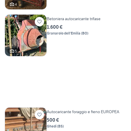
4
Betoniera autocaricante trifase
1.600 €
Granarolo dell'Emilia
(
BO
)
5
Autocaricante foraggio e fieno EUROPEA
500 €
Ghedi
(
BS
)