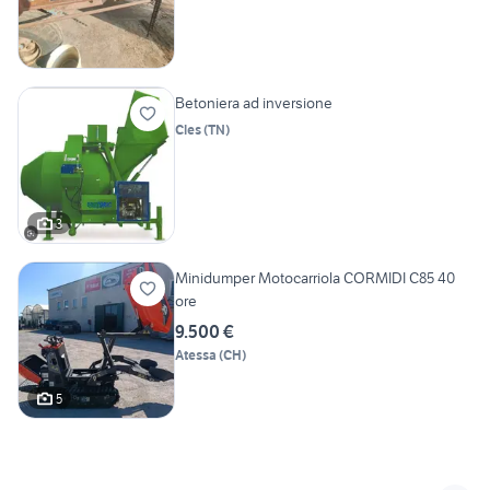
Betoniera ad inversione
Cles
(
TN
)
3
Minidumper Motocarriola CORMIDI C85 40
ore
9.500 €
Atessa
(
CH
)
5