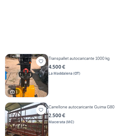
Transpallet autocaricante 1000 kg
4.500 €
La Maddalena
(
OT
)
3
Carrellone autocaricante Guima G80
2.500 €
Macerata
(
MC
)