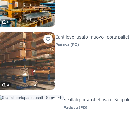
6
Cantilever usato - nuovo - porta palle
Padova
(
PD
)
4
Scaffali portapallet usati - Soppal
Padova
(
PD
)