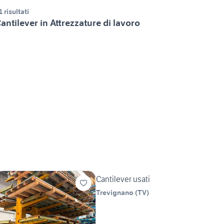
1 risultati
antilever in Attrezzature di lavoro
Cantilever usati
Trevignano
(
TV
)