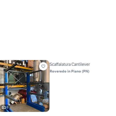
Scaffalatura Cantilever
Roveredo in Piano
(
PN
)
6