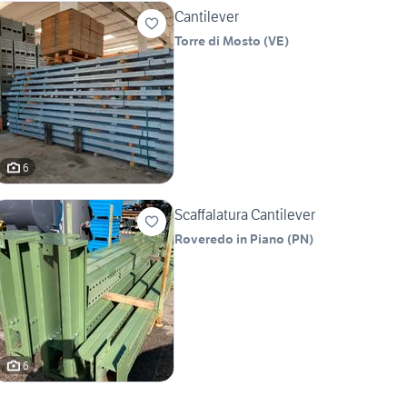
Cantilever
Torre di Mosto
(
VE
)
6
Scaffalatura Cantilever
Roveredo in Piano
(
PN
)
6