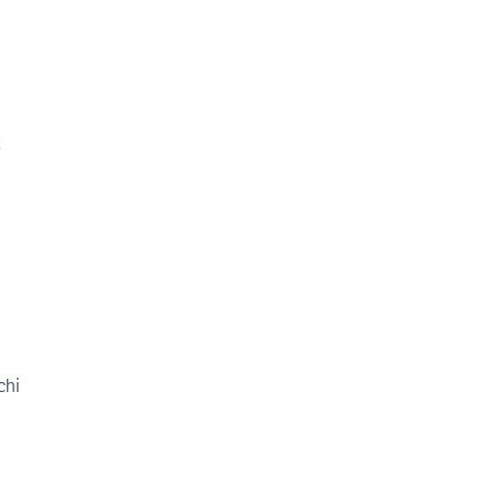
t
chi