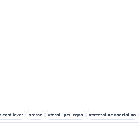
a cantilever
presse
utensili per legno
attrezzature nocciolino