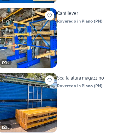
Cantilever
Roveredo in Piano
(
PN
)
6
Scaffalatura magazzino
Roveredo in Piano
(
PN
)
6