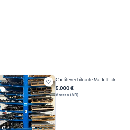
Cantilever bifronte Modulblok
5.000 €
Arezzo
(
AR
)
6