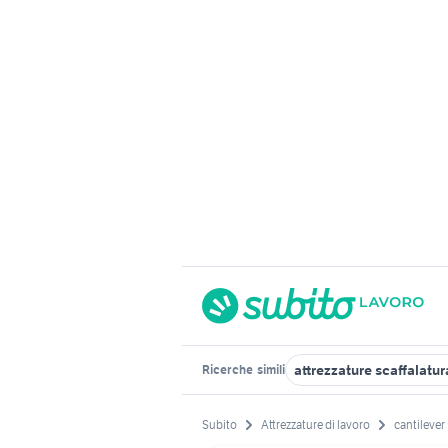
attrezzature scaffalatur
Ricerche
simili
Subito
Attrezzature di lavoro
cantilever