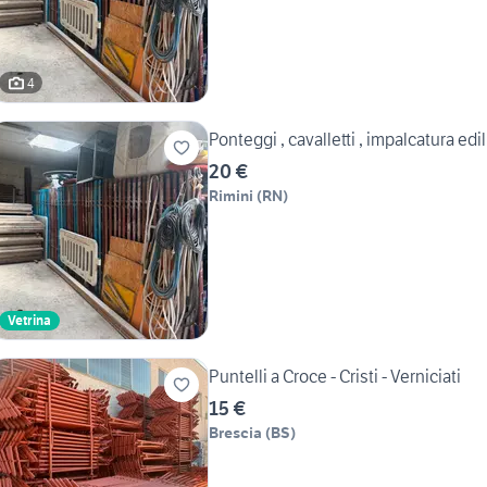
4
Ponteggi , cavalletti , impalcatura edil
20 €
Rimini
(
RN
)
Vetrina
Puntelli a Croce - Cristi - Verniciati
15 €
Brescia
(
BS
)