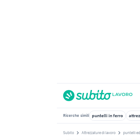
puntelli in ferro
attrez
Ricerche
simili
Subito
Attrezzature di lavoro
puntelli ed