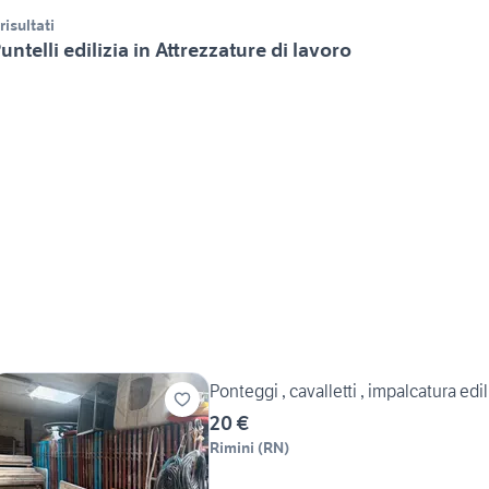
 risultati
untelli edilizia in Attrezzature di lavoro
Ponteggi , cavalletti , impalcatura edil
20 €
Rimini
(
RN
)