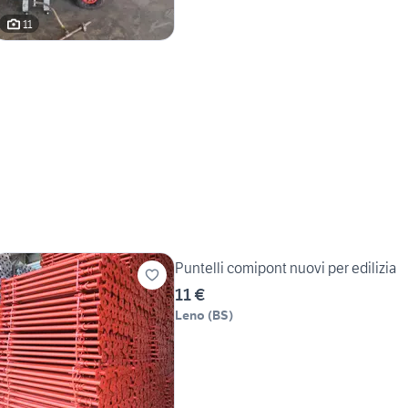
11
Puntelli comipont nuovi per edilizia
11 €
Leno
(
BS
)