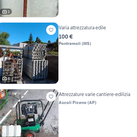
3
Varia attrezzatura edile
100 €
Pontremoli
(
MS
)
6
Attrezzature varie cantiere-edilizia
Ascoli Piceno
(
AP
)