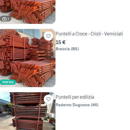
3
Puntelli a Croce - Cristi - Verniciati
15 €
Brescia
(
BS
)
Vetrina
Puntelli per edilizia
Paderno Dugnano
(
MI
)