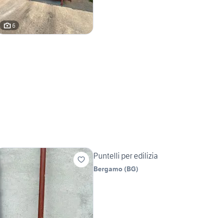
6
Puntelli per edilizia
Bergamo
(
BG
)